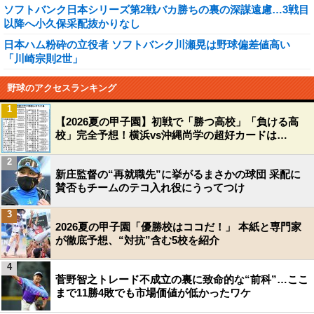
ソフトバンク日本シリーズ第2戦バカ勝ちの裏の深謀遠慮…3戦目
以降へ小久保采配抜かりなし
日本ハム粉砕の立役者 ソフトバンク川瀬晃は野球偏差値高い
「川崎宗則2世」
野球のアクセスランキング
1
【2026夏の甲子園】初戦で「勝つ高校」「負ける高
校」完全予想！横浜vs沖縄尚学の超好カードは…
2
新庄監督の“再就職先”に挙がるまさかの球団 采配に
賛否もチームのテコ入れ役にうってつけ
3
2026夏の甲子園「優勝校はココだ！」 本紙と専門家
が徹底予想、“対抗”含む5校を紹介
4
菅野智之トレード不成立の裏に致命的な“前科”…ここ
まで11勝4敗でも市場価値が低かったワケ