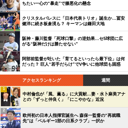
ちたい一心の“暴走”で膝悪化の懸念
クリスタルパレスに「日本代表トリオ」誕生か…冨安
健洋に続き板倉滉も？ キーマンは鎌田大地
阪神・藤川監督「死球口撃」の逆効果…セ5球団に広
がる“阪神だけは勝たせない”
阿部前監督が吐いた「育てるといったら最下位」は何
だった？ 巨人“若手だらけ”でV争いに他球団も困惑
アクセスランキング
週間
1
中村倫也が「風、薫る」に大貢献…妻・水卜麻美アナ
との「ずっと仲良く」「にこやかな」近況
2
欧州初の日本人指揮官誕生へ 森保一監督の“再就職
先”は「ベルギー1部の日系クラブ」一択か