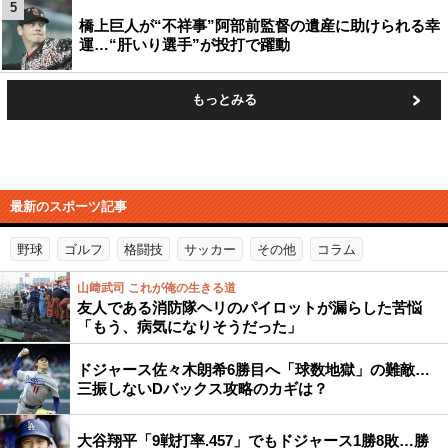
5
橋上巨人が“不祥事”阿部前監督の遺産に助けられる幸
運…“肝いり選手”が投打で躍動
もっとみる
最新のスポーツ記事
野球
ゴルフ
格闘技
サッカー
その他
コラム
山﨑武司 これが俺の生きる道
友人である消防隊ヘリのパイロットが漏らした苦悩
「もう、病気になりそうだった」
ドジャース佐々木朗希6勝目へ「球数地獄」の難敵…
三振しないDバックス攻略のカギは？
大谷翔平「9戦打率.457」でもドジャース1勝8敗…勝