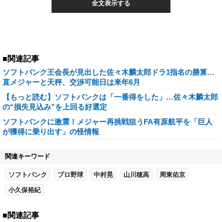
全文表示する
■関連記事
ソフトバンク王会長が見出した佐々木麟太郎ドラ1指名の勝算…
直メジャーと天秤、交渉可能日は来年6月
【もっと読む】ソフトバンクは「一番得をした」…佐々木麟太郎
の“損失見込み”を上回る好選定
ソフトバンクに激震！メジャー再挑戦狙うFA有原航平を「巨人
が獲得に乗り出す」の怪情報
関連キーワード
ソフトバンク
プロ野球
中村晃
山川穂高
周東佑京
小久保裕紀
■関連記事