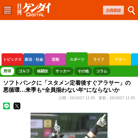
トピックス
政治・社会
芸能
スポーツ
ライフ
マネー
ボートレース
競輪
オートレース
野球
ゴルフ
格闘技
サッカー
その他
コラム
ソフトバンクに「スタメン定着後すぐアラサー」の
悪循環…来季も“全員揃わない年”にならないか
公開：
25/10/27 11:35
更新：
25/10/27 11:35