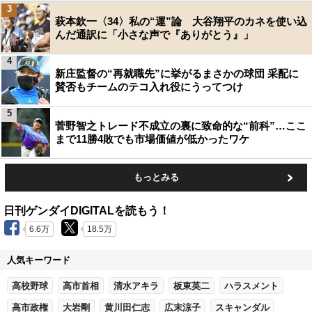
3
萩本欽一〈34〉私の“運”論 大谷翔平のカネを使い込
んだ通訳に「小さな声で『ありがとう』」
4
新庄監督の“再就職先”に挙がるまさかの球団 采配に
賛否もチームのテコ入れ役にうってつけ
5
菅野智之トレード不成立の裏に致命的な“前科”…ここ
まで11勝4敗でも市場価値が低かったワケ
もっとみる
日刊ゲンダイDIGITALを読もう！
6.6万
18.5万
人気キーワード
高校野球
高市首相
清水アキラ
板東英二
ハラスメント
高市政権
大岩剛
黄川田仁志
広末涼子
スキャンダル