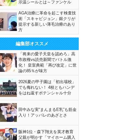
示温シールとは～ファンケル
AGA治療に革命を起こす検査技
術「スキャビジョン」銀クリが
提示する新しい薄毛治療のあり
方
編集部オススメ
「将来の愛子天皇を認めろ」高
市政権vs読売新聞でバトル激
化！ 皇室典範「再び改定」に世
論の85％が味方
2026夏の甲子園は「初出場校」
でも侮れない！ 4校ともハンデ
をはね返すポテンシャル十分
田中みな実“まんまるE乳”も筋金
入り！アッパレのあざとさ
阪神1位・森下翔太を英才教育
父親が明かす「マイホーム購入