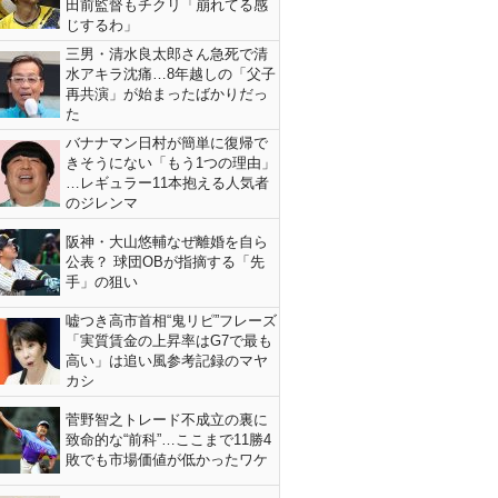
田前監督もチクリ「崩れてる感
じするわ」
三男・清水良太郎さん急死で清
水アキラ沈痛…8年越しの「父子
再共演」が始まったばかりだっ
た
バナナマン日村が簡単に復帰で
きそうにない「もう1つの理由」
…レギュラー11本抱える人気者
のジレンマ
阪神・大山悠輔なぜ離婚を自ら
公表？ 球団OBが指摘する「先
手」の狙い
嘘つき高市首相“鬼リピ”フレーズ
「実質賃金の上昇率はG7で最も
高い」は追い風参考記録のマヤ
カシ
菅野智之トレード不成立の裏に
致命的な“前科”…ここまで11勝4
敗でも市場価値が低かったワケ