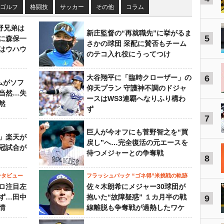
ゴルフ
格闘技
サッカー
その他
コラム
野兄弟は
新庄監督の“再就職先”に挙がるま
5
らに森保一
さかの球団 采配に賛否もチーム
はウハウ
のテコ入れ役にうってつけ
大谷翔平に「臨時クローザー」の
6
ムがソフ
仰天プラン 守護神不調のドジャ
当然…失
ースはWS3連覇へなりふり構わ
然
ず
7
巨人が今オフにも菅野智之を“買
」楽天が
戻し”へ…完全復活の元エースを
冠試合が
待つメジャーとの争奪戦
8
ンタビュー
フラッシュバック “ゴネ得”米挑戦の軌跡
ロ注目左
佐々木朗希にメジャー30球団が
ず…田中
抱いた“故障疑惑” １カ月半の戦
9
情
線離脱も争奪戦が過熱したワケ