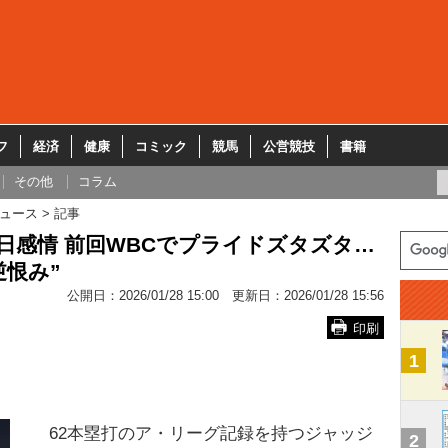
フ
経済
健康
コミック
競馬
公営競技
書籍
その他
コラム
ュース
記事
日感情 前回WBCでプライドズタズタ…
逆恨み”
公開日：
2026/01/28 15:00
更新日：
2026/01/28 15:56
印刷
1
62本塁打のア・リーグ記録を持つジャッジ
2