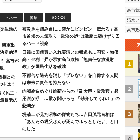
高市首
マネー
健康
BOOKS
清水ア
災生活の
被災地を踏み台に…確かにビンビン「伝わる」高
高市政
市首相の人気取り “政治の師”は激励に駆けずり回
るハード視察
）海軍出
決定的溝
日銀に国債買い入れ要請との報道も…円安・物価
高・金利上昇が示す高市政権「無責任な放漫財
？ 高市が
1
政」が国民生活を破壊
味
不都合な過去を消し「ブレない」を自称する人間
首相との
は未来に責任を持たない
の中は？
2
内閣改造めぐり維新からの「副大臣・政務官」起
国民民主・
用説が浮上…霞が関からも 「勘弁してくれ！」の
最長老の
悲鳴が
3
堤清二が見た昭和の傑物たち…吉田茂元首相は
「あんたの親父さんが死んでホッとしたよ」と口
にした
4