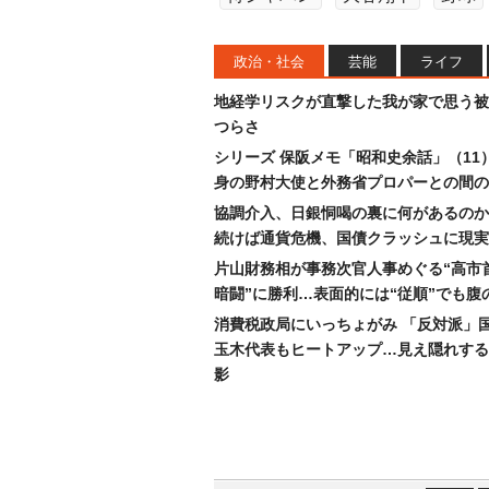
政治・社会
芸能
ライフ
地経学リスクが直撃した我が家で思う被
つらさ
シリーズ 保阪メモ「昭和史余話」（11
身の野村大使と外務省プロパーとの間の
協調介入、日銀恫喝の裏に何があるのか
続けば通貨危機、国債クラッシュに現実
片山財務相が事務次官人事めぐる“高市
暗闘”に勝利…表面的には“従順”でも腹
消費税政局にいっちょがみ 「反対派」
玉木代表もヒートアップ…見え隠れする
影