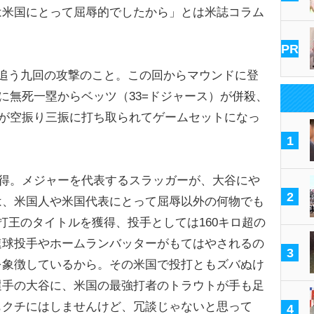
は米国にとって屈辱的でしたから」とは米誌コラム
PR
追う九回の攻撃のこと。この回からマウンドに登
に無死一塁からベッツ（33=ドジャース）が併殺、
）が空振り三振に打ち取られてゲームセットになっ
1
獲得。メジャーを代表するスラッガーが、大谷にや
2
は、米国人や米国代表にとって屈辱以外の何物でも
打王のタイトルを獲得、投手としては160キロ超の
速球投手やホームランバッターがもてはやされるの
3
を象徴しているから。その米国で投打ともズバぬけ
選手の大谷に、米国の最強打者のトラウトが手も足
もクチにはしませんけど、冗談じゃないと思って
4