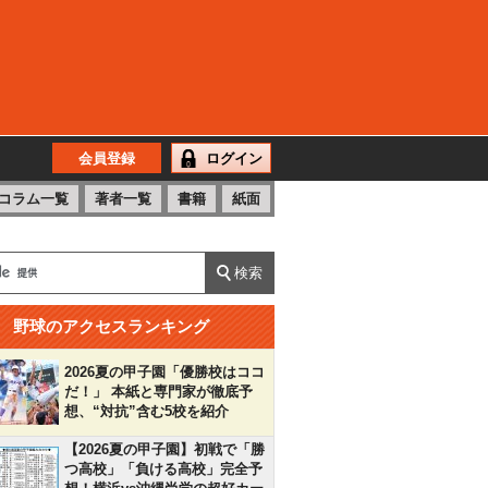
会員登録
ログイン
コラム一覧
著者一覧
書籍
紙面
野球のアクセスランキング
2026夏の甲子園「優勝校はココ
だ！」 本紙と専門家が徹底予
想、“対抗”含む5校を紹介
【2026夏の甲子園】初戦で「勝
つ高校」「負ける高校」完全予