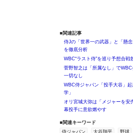
■関連記事
侍Jの「世界一の武器」と「懸念
を徹底分析
WBC“ラスト侍”を巡り予想合
菅野智之は「所属なし」でWB
一切なし
WBC侍ジャパン「投手大谷」起
学」
オリ宮城大弥は「メジャーを安
幕投手に意欲燃やす
■関連キーワード
侍ジャパン
大谷翔平
野球