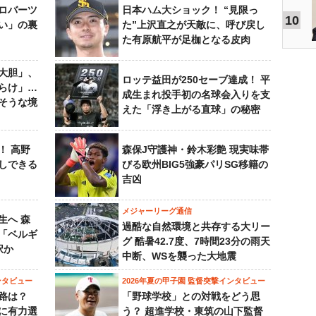
ロバーツ
日本ハム大ショック！ “見限っ
10
い」の裏
た”上沢直之が天敵に、呼び戻し
た有原航平が足枷となる皮肉
大胆」、
ロッテ益田が250セーブ達成！ 平
らけ」…
成生まれ投手初の名球会入りを支
そうな境
えた「浮き上がる直球」の秘密
！ 高野
森保J守護神・鈴木彩艶 現実味帯
しできる
びる欧州BIG5強豪パリSG移籍の
吉凶
メジャーリーグ通信
生へ 森
過酷な自然環境と共存する大リー
は「ベルギ
グ 酷暑42.7度、7時間23分の雨天
択か
中断、WSを襲った大地震
ンタビュー
2026年夏の甲子園 監督突撃インタビュー
路は？
「野球学校」との対戦をどう思
に有力選
う？ 超進学校・東筑の山下監督