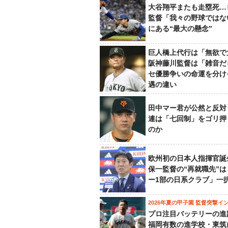
大谷翔平またも走塁死…
監督「我々の野球ではな
にある“最大の懸念”
巨人橋上代行は「無欲で
阪神藤川監督は「雑音だ
セ優勝争いの命運を分け
遇の違い
田中マー君が公然と反対
連は「七回制」をゴリ押
のか
欧州初の日本人指揮官誕
保一監督の“再就職先”
ー1部の日系クラブ」一
2026年夏の甲子園 監督突撃イ
プロ注目バッテリーの進
福岡有数の進学校・東筑