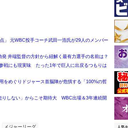
点」 元WBC投手コーチ武田一浩氏が29人のメンバー
戦勃発 井端監督の方針から紐解く最有力選手の名前は？
C参戦にも現実味 たった1年で巨人に出戻るつもりは
用をめぐりドジャース首脳陣が危惧する「100%の哲
売りしない」からこそ期待大 WBC出場＆3年連続開
メジャーリーグ
人気