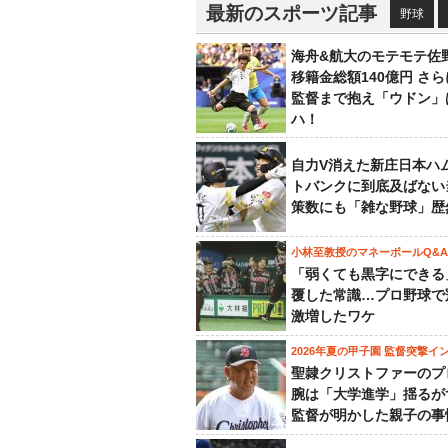
最新のスポーツ記事
野球
海舟&航大のモテモテ佐
移籍金総額140億円 さ
監督まで抱え「ウドン」
ハ！
自力V消えた新庄日本ハ
トバンクに到底及ばない
策数にも「雑な野球」歴
小林至教授のマネーボールQ&A
「弱くても黒字にできる
覆した常識…プロ野球で
激増したワケ
2026年夏の甲子園 監督突撃イ
聖隷クリストファーのプ
腕は「大学進学」揺るが
監督が明かした親子の事