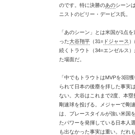
のです。特に決勝の
あの
シーン
ニストのビリー・デービス氏。
「あのシーン」とは米国が1点を
った
大谷翔平
（31=
ドジャース
）
続くトラウト（34=エンゼルス
た場面だ。
「中でもトラウトはMVPを3回
られて日本の後塵を拝した事実
ない。大谷はこれまで2度、本塁
剛速球を投げる。メジャーで剛
は、プレースタイルが強い米国
たパワーを発揮している日本人
も出なかった事実は重い。だれ