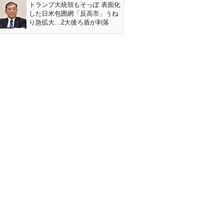
トランプ大統領もそっぽ 表面化
した日米包囲網「反高市」うね
り急拡大…2大後ろ盾が剥落