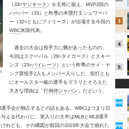
（33=
ヤンキース
）を主将に据え、MVP2回の
ハーパー（33）と昨季の本塁打王シュワーバ
3
ー（32=ともにフィリーズ）が出場する今回の
WBC
米国代表。
4
過去の大会は投手力に難があったものの、
今回はスクーバル（29=タイガース）とスキー
ンズ（23=
パイレーツ
）という昨季のサイ・ヤ
5
同
ング賞投手2人もメンバー入りした。投打とも
にオールスター級の選手をズラリとそろえた
大きな理由は「打倒
侍ジャパン
」だという。
PR
LB選手会が独占するとの話もある。WBCはつまり日
与える代わりに、実入りの大半はMLBとMLB選手
けれども、その構図が前回の2023年大会で崩れた
PR