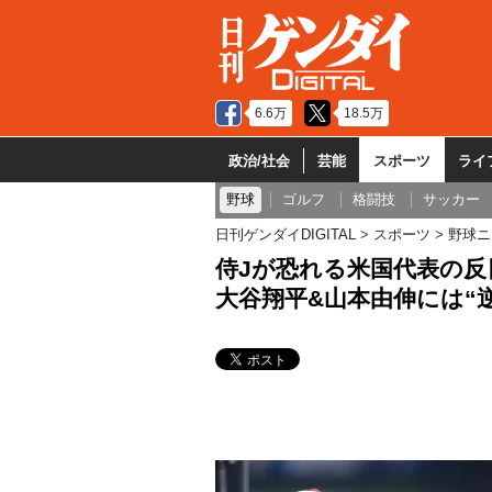
6.6万
18.5万
政治/社会
芸能
スポーツ
ライ
野球
ゴルフ
格闘技
サッカー
日刊ゲンダイDIGITAL
スポーツ
野球ニ
侍Jが恐れる米国代表の反
大谷翔平&山本由伸には“