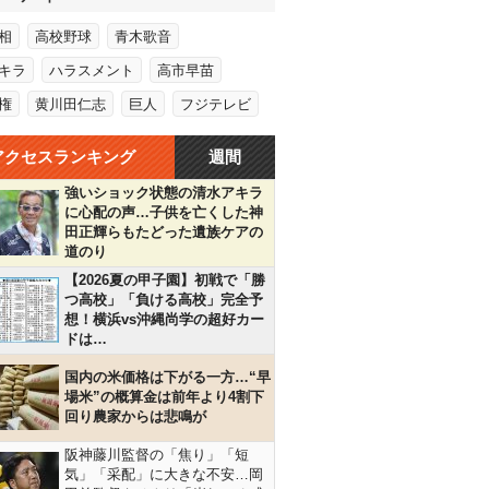
相
高校野球
青木歌音
キラ
ハラスメント
高市早苗
権
黄川田仁志
巨人
フジテレビ
アクセスランキング
週間
強いショック状態の清水アキラ
に心配の声…子供を亡くした神
田正輝らもたどった遺族ケアの
道のり
【2026夏の甲子園】初戦で「勝
つ高校」「負ける高校」完全予
想！横浜vs沖縄尚学の超好カー
ドは…
国内の米価格は下がる一方…“早
場米”の概算金は前年より4割下
回り農家からは悲鳴が
阪神藤川監督の「焦り」「短
気」「采配」に大きな不安…岡