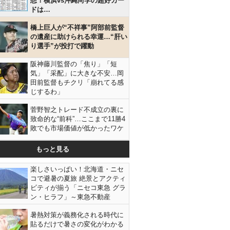
想！横浜vs沖縄尚学の超好カー
ドは…
橋上巨人が“不祥事”阿部前監督
の遺産に助けられる幸運…“肝い
り選手”が投打で躍動
阪神藤川監督の「焦り」「短
気」「采配」に大きな不安…岡
田前監督もチクリ「崩れてる感
じするわ」
菅野智之トレード不成立の裏に
致命的な“前科”…ここまで11勝4
敗でも市場価値が低かったワケ
もっと見る
楽しさいっぱい！北海道・ニセ
コで避暑の夏旅 絶景とアクティ
ビティが揃う「ニセコ東急 グラ
ン・ヒラフ」～東急不動産
暑熱対策が義務化される時代に
貼るだけで暑さの変化がわかる