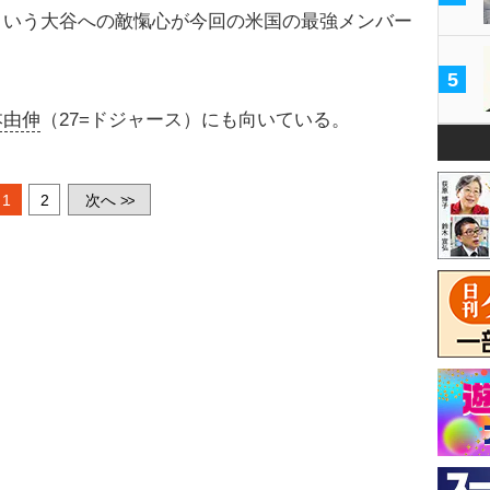
という大谷への敵愾心が今回の米国の最強メンバー
5
本由伸
（27=ドジャース）にも向いている。
1
2
次へ
>>