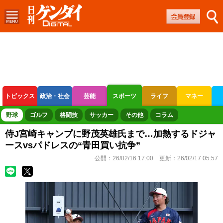
トピックス
政治・社会
芸能
スポーツ
ライフ
マネー
ボートレース
競輪
オートレース
野球
ゴルフ
格闘技
サッカー
その他
コラム
侍J宮崎キャンプに野茂英雄氏まで…加熱するドジャ
ースvsパドレスの“青田買い抗争”
公開：
26/02/16 17:00
更新：
26/02/17 05:57