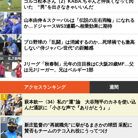
ゴルゴ松本さん（2）KABA.ちゃんと仲良くなって閃
いた “男”を出さなきゃいいんだ
山本由伸＆スクーバルは「伝説の左右両輪」になれる
か…ドジャースWS3連覇へ相乗効果に期待
プロ野球の「乱闘」は消滅するのか…死球禍でも激高
しない“侍ジャパン世代”の距離感
Jリーグ「秋春制」元年の注目株はC大阪20歳MF…父
は元Jリーガー、兄はベルギー1部
アクセスランキング
週間
1
萩本欽一〈34〉私の“運”論 大谷翔平のカネを使い込
んだ通訳に「小さな声で『ありがとう』」
2
新庄監督の“再就職先”に挙がるまさかの球団 采配に
賛否もチームのテコ入れ役にうってつけ