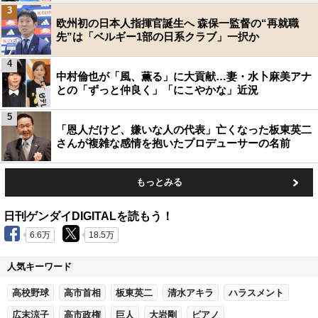
3
欧州初の日本人指揮官誕生へ 森保一監督の“再就職
先”は「ベルギー1部の日系クラブ」一択か
4
中村倫也が「風、薫る」に大貢献…妻・水卜麻美アナ
との「ずっと仲良く」「にこやかな」近況
5
「恩人だけど、嫌いな人の代表」亡くなった板東英二
さんが複雑な感情を抱いたプロデューサーの名前
もっとみる
日刊ゲンダイDIGITALを読もう！
6.6万
18.5万
人気キーワード
高校野球
高市首相
板東英二
清水アキラ
ハラスメント
広末涼子
高市政権
巨人
大岩剛
ピアノ