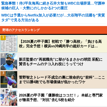
緊急事態！侍J平良海馬に続き石井大智もWBC出場辞退…守護神
候補の巨人・大勢にのしかかる2つの重圧
WBCは予選からNetflix加入が必要だが…大谷翔平の活躍を“実質
タダ”で見る方法がある
野球のアクセスランキング
1
【2026夏の甲子園】初戦で「勝つ高校」「負ける高
校」完全予想！横浜vs沖縄尚学の超好カードは…
2
新庄監督の“再就職先”に挙がるまさかの球団 采配に
賛否もチームのテコ入れ役にうってつけ
3
菅野智之トレード不成立の裏に致命的な“前科”…ここ
まで11勝4敗でも市場価値が低かったワケ
4
2026夏の甲子園「優勝校はココだ！」 本紙と専門家
が徹底予想、“対抗”含む5校を紹介