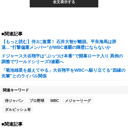
全文表示する
■関連記事
【もっと読む】侍Jに激震！ 石井大智が離脱、平良海馬は辞
退…“打撃偏重メンバー”がWBC連覇の障壁にならないか
ドジャース大谷翔平は“ぶっつけ本番”で開幕ローテ入り 異例の
調整でワールドシリーズ3連覇へ
「菊池雄星を超えてやる」大谷翔平をWBCへ駆り立てる“因縁の
先輩”とのライバル関係
関連キーワード
侍ジャパン
プロ野球
WBC
メジャーリーグ
ダルビッシュ有
■関連記事