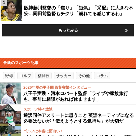
5
阪神藤川監督の「焦り」「短気」「采配」に大きな不
安…岡田前監督もチクリ「崩れてる感じするわ」
もっとみる
最新のスポーツ記事
野球
ゴルフ
格闘技
サッカー
その他
コラム
2026年夏の甲子園 監督突撃インタビュー
八王子実践・河本ロバート監督「ライブや家族旅行
も、事前に相談があれば休ませます」
スポーツ時々放談
通訳同伴アスリートに思うこと 英語ネーティブになる
必要はないが「伝えようとする気持ち」が大切だ
ゴルフは本当に面白い！