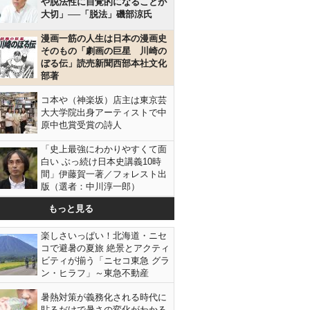
や脱法性に自覚的になることが
大切」──「脱法」磯部涼氏
漫画一筋の人生は日本の漫画史
そのもの「劇画の巨星 川崎の
ぼる伝」読売新聞西部本社文化
部著
コ本や（神楽坂）店主は東京芸
大大学院出身アーティストで中
原中也賞受賞の詩人
「史上最強にわかりやすくて面
白い ぶっ続け日本史講義10時
間」伊藤賀一著／フォレスト出
版（選者：中川淳一郎）
もっと見る
楽しさいっぱい！北海道・ニセ
コで避暑の夏旅 絶景とアクティ
ビティが揃う「ニセコ東急 グラ
ン・ヒラフ」～東急不動産
暑熱対策が義務化される時代に
貼るだけで暑さの変化がわかる