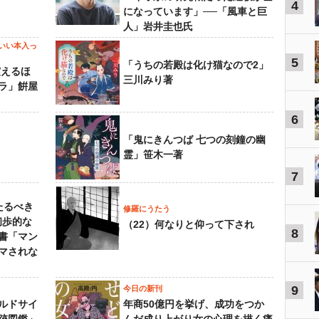
4
になっています」──「風車と巨
人」岩井圭也氏
いい本入っ
5
「うちの若殿は化け猫なので2」
震えるほ
三川みり著
ラ」餠屋
6
「鬼にきんつば 七つの刻鐘の幽
霊」笹木一著
7
たるべき
修羅にうたう
初歩的な
（22）何なりと仰って下され
8
書「マン
マされな
9
今日の新刊
ルドサイ
年商50億円を挙げ、成功をつか