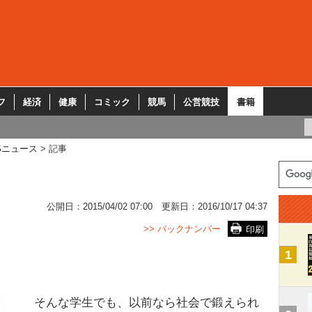
フ
経済
健康
コミック
競馬
公営競技
書籍
Sニュース
記事
公開日：
2015/04/02 07:00
更新日：
2016/10/17 04:37
>> バックナンバー
印刷
1
そんな学生でも、以前なら社会で鍛えられ