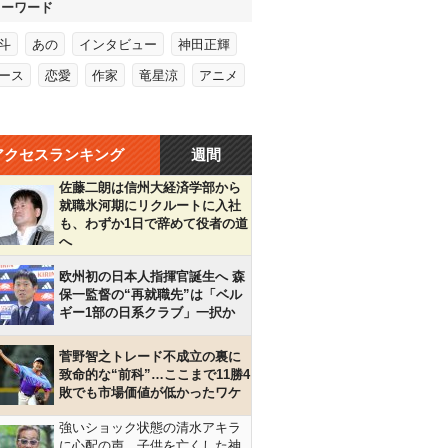
キーワード
斗
あの
インタビュー
神田正輝
ース
恋愛
作家
竜星涼
アニメ
アクセスランキング
週間
佐藤二朗は信州大経済学部から
就職氷河期にリクルートに入社
も、わずか1日で辞めて役者の道
へ
欧州初の日本人指揮官誕生へ 森
保一監督の“再就職先”は「ベル
ギー1部の日系クラブ」一択か
菅野智之トレード不成立の裏に
致命的な“前科”…ここまで11勝4
敗でも市場価値が低かったワケ
強いショック状態の清水アキラ
に心配の声…子供を亡くした神