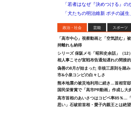
「若者はなぜ『決めつける』の
「犬たちの明治維新 ポチの誕生
政治・社会
芸能
スポーツ
「高市中心」視察動画と「空気読む」被
持離れも納得
シリーズ 保阪メモ「昭和史余話」（12
相人事こそが宣戦布告通知遅れの間接的
偽善の8月が始まった 非核三原則を踏
市&小泉コンビの白々しさ
熊本地震の被災地利用に続き…首相官邸
国民栄誉賞で「高市PR動画」作成し大
高市首相のあいさつはコピペ率85％…
思い」石破前首相・愛子内親王とは絶望