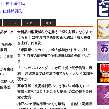
か」長山靖生氏
」仁科邦男氏
ライフ
マネー
健康
災者…支
食料品の消費減税分を賄う「恒久財源」ならすで
にある！ 25年度与党税制改正大綱は「法人税引
き上げ」に言及
）松岡外
原因
「米国産ジャガイモ」輸入解禁は“トランプ対
策”？ 恐怖の病害虫で産地壊滅&自給率低下リス
みにじる高
ク
「ミシガンのマムダニ」が民主党上院予備選に勝
が今度は
利 「急進左派では本選で勝てない」という常識を
炎上
覆すか
「広島への
高市官邸「被災地利用PV」が首相の命取りに？
的格差
安倍元首相“コロナおこもり動画”の二の舞を自民
党が危惧
神戸への“聖地帰還”めぐり騒然…山口組・司組長