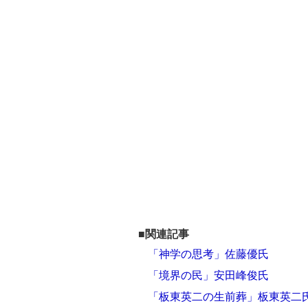
■関連記事
「神学の思考」佐藤優氏
「境界の民」安田峰俊氏
「板東英二の生前葬」板東英二