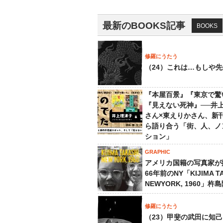
最新のBOOKS記事
BOOKS
修羅にうたう
（24）これは…もしや
『本屋百景』『東京で驚
『見えない死神』──井
さん×東えりかさん、新
ら語り合う「街、人、ノ
ション」
GRAPHIC
アメリカ国籍の写真家が
66年前のNY「KIJIMA TA
NEWYORK, 1960」杵
修羅にうたう
（23）甲斐の武田に知