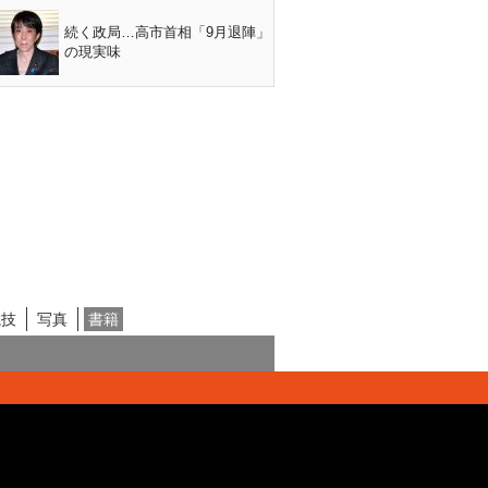
続く政局…高市首相「9月退陣」
の現実味
競技
写真
書籍