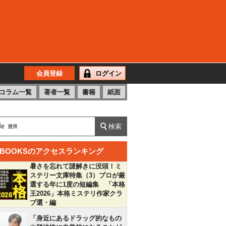
会員登録
ログイン
コラム一覧
著者一覧
書籍
紙面
BOOKSのアクセスランキング
暑さを忘れて謎解きに没頭！ミ
ステリー文庫特集（3）プロが厳
選する年に1度の短編集 「本格
王2026」本格ミステリ作家クラ
ブ選・編
「身近にあるドラッグ的なもの