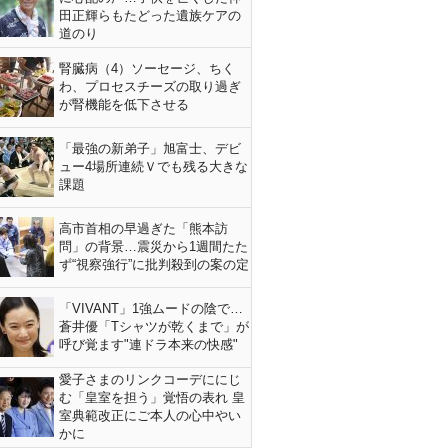
田正輝らもたどった遺族ケアの
道のり
腎臓病（4）ソーセージ、ちく
わ、プロセスチーズの取り過ぎ
が腎機能を低下させる
「最強の新弟子」旭富士、デビ
ュー4場所連続Ｖでも残る大きな
課題
高市首相の早過ぎた「熊本訪
問」の背景…震災から1週間たた
ず“視察強行”に批判殺到の案の定
「VIVANT」1強ムードの陰で…
蒼井優「Tシャツが乾くまで」が
呼び覚ます"連ドラ本来の快感"
愛子さまのリンクコーデににじ
む「皇室を担う」覚悟の表れ 皇
室典範改正にご本人の心中やい
かに