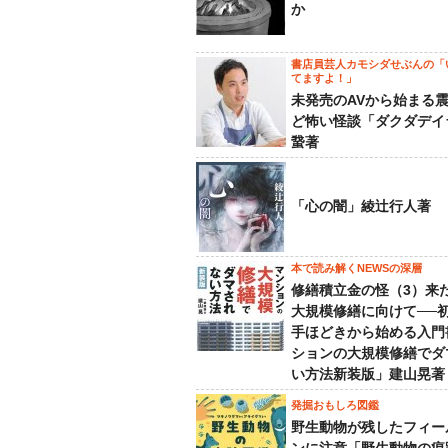
か
書店員芸人カモシダせぶんの「
てますよ！」
未発売のAVから始まる
ど怖い怪談「ダクダデイ
䖸著
「心の闇」綾辻行人著
本で読み解くNEWSの深層
修繕積立金の怪（3）来
大規模修繕に向けて──
手ほどきから始める入門
ションの大規模修繕でダ
い方法新装版」建山晃著
発掘おもしろ図鑑
野生動物が残したフィー