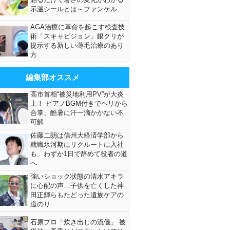
示温シールとは～ファンケル
AGA治療に革命を起こす検査技
術「スキャビジョン」銀クリが
提示する新しい薄毛治療のあり
方
編集部オススメ
高市首相“被災地利用PV”が大炎
上！ ピアノBGM付きでヘリから
合掌、酷暑に汗一滴かかない不
可解
佐藤二朗は信州大経済学部から
就職氷河期にリクルートに入社
も、わずか1日で辞めて役者の道
へ
強いショック状態の清水アキラ
に心配の声…子供を亡くした神
田正輝らもたどった遺族ケアの
道のり
石原プロ「炊き出しの流儀」 被