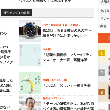
「7年ぶりの里帰り」は実現するか
人気
中村敬
日刊ゲンダイの書籍
ドジャ
小説「高級時計 千夜一夜物語」
声優
第13話：ある金曜日のあの声 ～
先代の
聴覚だけではおぼつかない～
いた』
本の森
上理津子
1
「悲嘆の脳科学」マリー=フラン
刊3冊か
シス・オコナー著 高橋洋訳
ンフィク
2
撮影した
木曜日は夜ふかし本
KASHI,
「たぶん、恋しい」一穂ミチ著
島隆写真
3
著者インタビュー
「テーマの研究不正は、私が以前
己はない
バイオ系の研究職だった経験が基