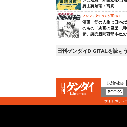
ンに注意「野生動物の痕
奥山英治著・写真
ノンフィクションが面白い
漫画一筋の人生は日本の
のもの「劇画の巨星 川
伝」読売新聞西部本社文
日刊ゲンダイDIGITALを読も
政治/社会
BOOKS
サイトポリシ