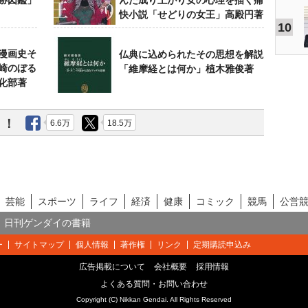
跡図鑑」
んだ成り上がり女の心理を描く痛
快小説「せどりの女王」高殿円著
10
漫画史そ
仏典に込められたその思想を解説
崎のぼる
「維摩経とは何か」植木雅俊著
化部著
う！
6.6万
18.5万
芸能
スポーツ
ライフ
経済
健康
コミック
競馬
公営
日刊ゲンダイの書籍
ー
サイトマップ
個人情報
著作権
リンク
定期購読申込み
広告掲載について
会社概要
採用情報
よくある質問・お問い合わせ
Copyright (C) Nikkan Gendai. All Rights Reserved