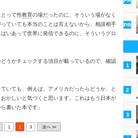
PR
にとって性
教育
の場だったのに、そういう場がなく
がっていても本当のことは言えないから、相談相手
PR
っぱいあって世界に発信できるのに、そういうグロ
どうかチェックする項目が載っているので、確認
1
っていても、例えば、アメリカだったらどうか、と
2
、おかしいと気づくと思います。これはもう日本が
から書いた本です」
3
1
2
3
次へ
>>