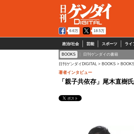
6.6万
18.5万
政治/社会
芸能
スポーツ
ライ
BOOKS
日刊ゲンダイの書籍
日刊ゲンダイDIGITAL
BOOKS
BOOK
著者インタビュー
「親子共依存」尾木直樹氏