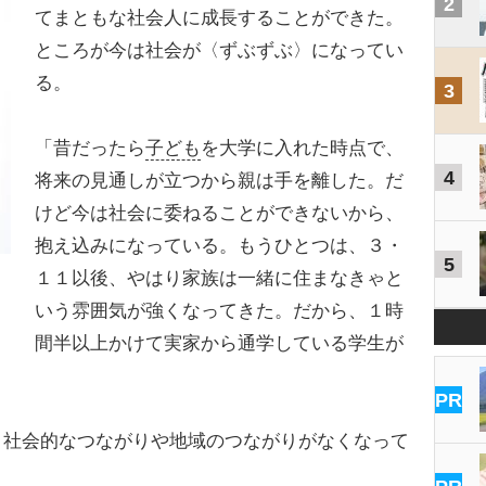
2
てまともな社会人に成長することができた。
ところが今は社会が〈ずぶずぶ〉になってい
る。
3
「昔だったら
子ども
を大学に入れた時点で、
4
将来の見通しが立つから親は手を離した。だ
けど今は社会に委ねることができないから、
抱え込みになっている。もうひとつは、３・
5
１１以後、やはり家族は一緒に住まなきゃと
いう雰囲気が強くなってきた。だから、１時
間半以上かけて実家から通学している学生が
PR
社会的なつながりや地域のつながりがなくなって