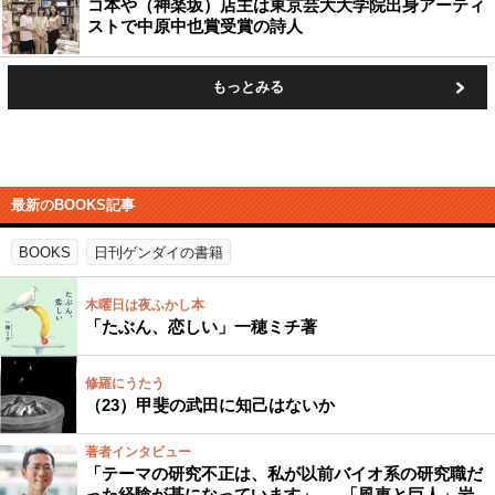
コ本や（神楽坂）店主は東京芸大大学院出身アーティ
ストで中原中也賞受賞の詩人
もっとみる
最新のBOOKS記事
BOOKS
日刊ゲンダイの書籍
木曜日は夜ふかし本
「たぶん、恋しい」一穂ミチ著
修羅にうたう
（23）甲斐の武田に知己はないか
著者インタビュー
「テーマの研究不正は、私が以前バイオ系の研究職だ
った経験が基になっています」──「風車と巨人」岩