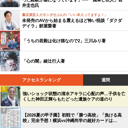
井圭也氏
書店員芸人カモシダせぶんの「いい本入ってますよ！」
未発売のAVから始まる震えるほど怖い怪談「ダクダ
デイラ」餠屋䖸著
「うちの若殿は化け猫なので2」三川みり著
「心の闇」綾辻行人著
アクセスランキング
週間
1
強いショック状態の清水アキラに心配の声…子供を亡
くした神田正輝らもたどった遺族ケアの道のり
2
【2026夏の甲子園】初戦で「勝つ高校」「負ける高
校」完全予想！横浜vs沖縄尚学の超好カードは…