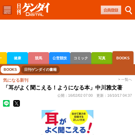
ー
健康
競馬
公営競技
コミック
写真
BOOKS
ボートレース
競輪
オートレース
BOOKS
日刊ゲンダイの書籍
> 一覧へ
気になる新刊
「耳がよく聞こえる！ようになる本」中川雅文著
公開：
16/02/02 07:00
更新：
16/10/17 04:37