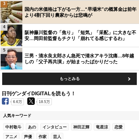
3
国内の米価格は下がる一方…“早場米”の概算金は前年
より4割下回り農家からは悲鳴が
4
阪神藤川監督の「焦り」「短気」「采配」に大きな不
安…岡田前監督もチクリ「崩れてる感じするわ」
5
三男・清水良太郎さん急死で清水アキラ沈痛…8年越
しの「父子再共演」が始まったばかりだった
もっとみる
日刊ゲンダイDIGITALを読もう！
6.6万
18.5万
人気キーワード
中村敬斗
あの
インタビュー
神田正輝
竜星涼
恋愛
アニメ
声優
作家
芸人