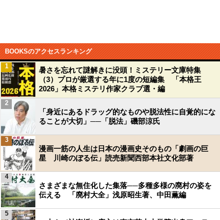
BOOKSのアクセスランキング
1
暑さを忘れて謎解きに没頭！ミステリー文庫特集
（3）プロが厳選する年に1度の短編集 「本格王
2026」本格ミステリ作家クラブ選・編
2
「身近にあるドラッグ的なものや脱法性に自覚的にな
ることが大切」──「脱法」磯部涼氏
3
漫画一筋の人生は日本の漫画史そのもの「劇画の巨
星 川崎のぼる伝」読売新聞西部本社文化部著
4
さまざまな無住化した集落──多種多様の廃村の姿を
伝える 「廃村大全」浅原昭生著、中田薫編
5