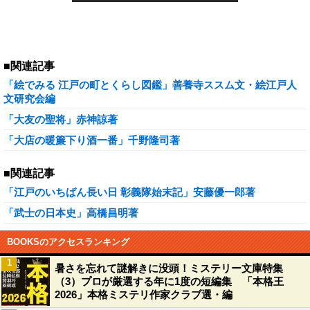
■関連記事
「絵でみる 江戸の町とくらし図鑑」善養寺ススム文・絵江戸人
文研究会編
「大友の聖将」赤神諒著
「大店の暖簾下り酒一番」千野隆司著
■関連記事
「江戸のいちばん長い日 彰義隊始末記」安藤優一郎著
「武士の日本史」高橋昌明著
BOOKSのアクセスランキング
1
暑さを忘れて謎解きに没頭！ミステリー文庫特集
（3）プロが厳選する年に1度の短編集 「本格王
2026」本格ミステリ作家クラブ選・編