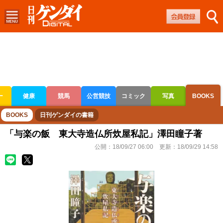
ー
健康
競馬
公営競技
コミック
写真
BOOKS
ボートレース
競輪
オートレース
BOOKS
日刊ゲンダイの書籍
「与楽の飯 東大寺造仏所炊屋私記」澤田瞳子著
公開：
18/09/27 06:00
更新：
18/09/29 14:58