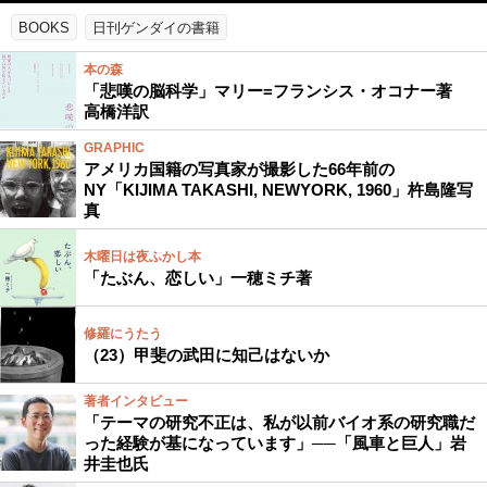
BOOKS
日刊ゲンダイの書籍
本の森
「悲嘆の脳科学」マリー=フランシス・オコナー著
高橋洋訳
GRAPHIC
アメリカ国籍の写真家が撮影した66年前の
NY「KIJIMA TAKASHI, NEWYORK, 1960」杵島隆写
真
木曜日は夜ふかし本
「たぶん、恋しい」一穂ミチ著
修羅にうたう
（23）甲斐の武田に知己はないか
著者インタビュー
「テーマの研究不正は、私が以前バイオ系の研究職だ
った経験が基になっています」──「風車と巨人」岩
井圭也氏