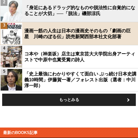
2
「身近にあるドラッグ的なものや脱法性に自覚的にな
ることが大切」──「脱法」磯部涼氏
3
漫画一筋の人生は日本の漫画史そのもの「劇画の巨
星 川崎のぼる伝」読売新聞西部本社文化部著
4
コ本や（神楽坂）店主は東京芸大大学院出身アーティ
ストで中原中也賞受賞の詩人
5
「史上最強にわかりやすくて面白い ぶっ続け日本史講
義10時間」伊藤賀一著／フォレスト出版（選者：中川
淳一郎）
もっとみる
最新のBOOKS記事