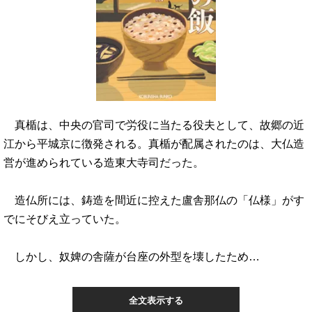
真楯は、中央の官司で労役に当たる役夫として、故郷の近
江から平城京に徴発される。真楯が配属されたのは、大仏造
営が進められている造東大寺司だった。
造仏所には、鋳造を間近に控えた盧舎那仏の「仏様」がす
でにそびえ立っていた。
しかし、奴婢の舎薩が台座の外型を壊したため…
全文表示する