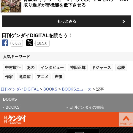
取り過ぎが腎機能を低下させる
もっとみる
日刊ゲンダイDIGITALを読もう！
6.6万
18.5万
人気キーワード
中村敬斗
あの
インタビュー
神田正輝
ドジャース
恋愛
作家
竜星涼
アニメ
声優
日刊ゲンダイDIGITAL
BOOKS
BOOKSニュース
記事
BOOKS
BOOKS
日刊ゲンダイの書籍