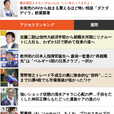
書店員芸人カモシダせぶんの「いい本入ってますよ！」
未発売のAVから始まる震えるほど怖い怪談「ダクダ
デイラ」餠屋䖸著
アクセスランキング
週間
1
佐藤二朗は信州大経済学部から就職氷河期にリクルー
トに入社も、わずか1日で辞めて役者の道へ
2
欧州初の日本人指揮官誕生へ 森保一監督の“再就職
先”は「ベルギー1部の日系クラブ」一択か
3
菅野智之トレード不成立の裏に致命的な“前科”…ここ
まで11勝4敗でも市場価値が低かったワケ
4
強いショック状態の清水アキラに心配の声…子供を亡
くした神田正輝らもたどった遺族ケアの道のり
5
腎臓病（4）ソーセージ、ちくわ、プロセスチーズの