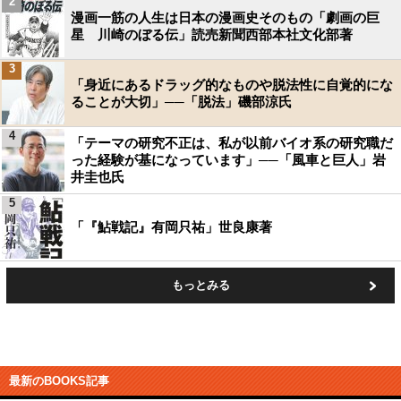
2
漫画一筋の人生は日本の漫画史そのもの「劇画の巨
星 川崎のぼる伝」読売新聞西部本社文化部著
3
「身近にあるドラッグ的なものや脱法性に自覚的にな
ることが大切」──「脱法」磯部涼氏
4
「テーマの研究不正は、私が以前バイオ系の研究職だ
った経験が基になっています」──「風車と巨人」岩
井圭也氏
5
「『鮎戦記』有岡只祐」世良康著
もっとみる
最新のBOOKS記事