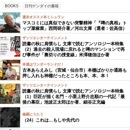
BOOKS
日刊ゲンダイの書籍
週末オススメ本ミシュラン
マスコミには真似できない突撃精神「『噂の真相』ト
ップ屋稼業」西岡研介著／河出文庫（選者：佐高信）
ザッツエンターテインメント
読書の秋に肩慣らし 文庫で読むアンソロジー本特集
（2）過去の殺人現場に戻れると噂のマンションで再
び事件が「裏切りの捜査線」米澤穂信ほか著
本屋はワンダーランドだ！
古本あらえみし（宮城・仙台市）本棚ばかりか通路も
押し入れも神棚だったところも本、本、本！
ザッツエンターテインメント
読書の秋に肩慣らし 文庫で読むアンソロジー本特集
（1）巨匠が描く名門・小栗上野介忠順の一代記「最
後の幕臣」池波正太郎ほか著、細谷正充編
修羅にうたう
（24）これは…もしや先代の