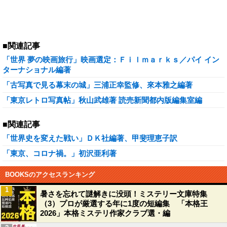
■関連記事
「世界 夢の映画旅行」映画選定：Ｆｉｌｍａｒｋｓ／パイ イン
ターナショナル編著
「古写真で見る幕末の城」三浦正幸監修、來本雅之編著
「東京レトロ写真帖」秋山武雄著 読売新聞都内版編集室編
■関連記事
「世界史を変えた戦い」ＤＫ社編著、甲斐理恵子訳
「東京、コロナ禍。」初沢亜利著
BOOKSのアクセスランキング
1
暑さを忘れて謎解きに没頭！ミステリー文庫特集
（3）プロが厳選する年に1度の短編集 「本格王
2026」本格ミステリ作家クラブ選・編