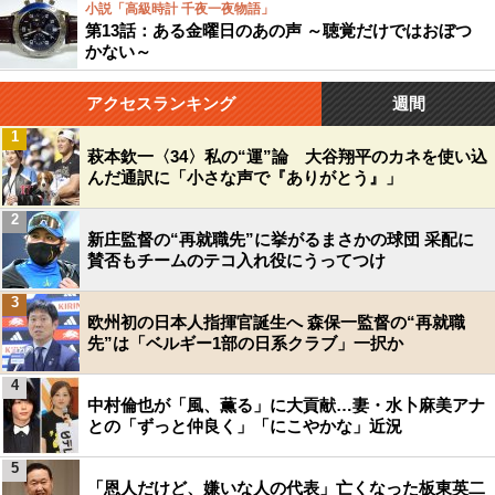
小説「高級時計 千夜一夜物語」
第13話：ある金曜日のあの声 ～聴覚だけではおぼつ
かない～
アクセスランキング
週間
1
萩本欽一〈34〉私の“運”論 大谷翔平のカネを使い込
んだ通訳に「小さな声で『ありがとう』」
2
新庄監督の“再就職先”に挙がるまさかの球団 采配に
賛否もチームのテコ入れ役にうってつけ
3
欧州初の日本人指揮官誕生へ 森保一監督の“再就職
先”は「ベルギー1部の日系クラブ」一択か
4
中村倫也が「風、薫る」に大貢献…妻・水卜麻美アナ
との「ずっと仲良く」「にこやかな」近況
5
「恩人だけど、嫌いな人の代表」亡くなった板東英二