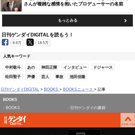
さんが複雑な感情を抱いたプロデューサーの名前
もっとみる
日刊ゲンダイDIGITALを読もう！
6.6万
18.5万
人気キーワード
中村敬斗
あの
神田正輝
インタビュー
ドジャース
松田聖子
声優
芸人
事故
池田佳隆
日刊ゲンダイDIGITAL
BOOKS
BOOKSニュース
記事
BOOKS
BOOKS
日刊ゲンダイの書籍