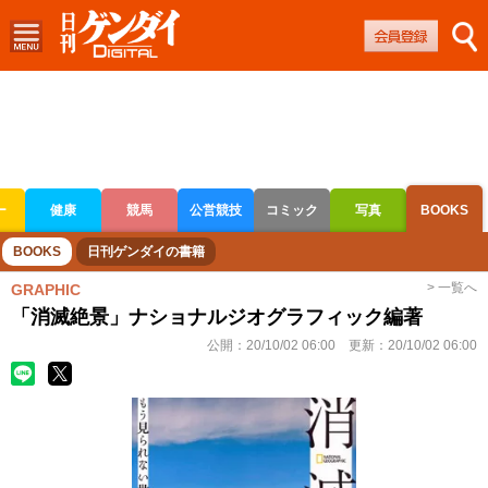
ー
健康
競馬
公営競技
コミック
写真
BOOKS
ボートレース
競輪
オートレース
BOOKS
日刊ゲンダイの書籍
> 一覧へ
GRAPHIC
「消滅絶景」ナショナルジオグラフィック編著
公開：
20/10/02 06:00
更新：
20/10/02 06:00