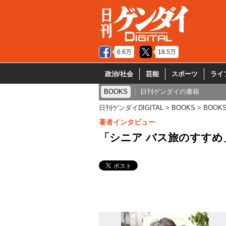
6.6万
18.5万
政治/社会
芸能
スポーツ
ライ
BOOKS
日刊ゲンダイの書籍
日刊ゲンダイDIGITAL
BOOKS
BOOK
著者インタビュー
「シニア バス旅のすすめ