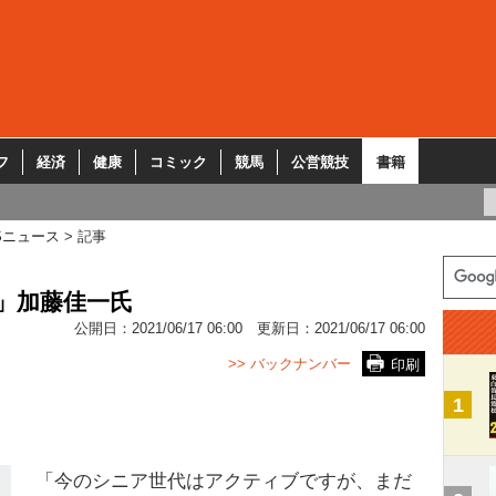
フ
経済
健康
コミック
競馬
公営競技
書籍
Sニュース
記事
」加藤佳一氏
公開日：
2021/06/17 06:00
更新日：
2021/06/17 06:00
>> バックナンバー
印刷
1
「今のシニア世代はアクティブですが、まだ