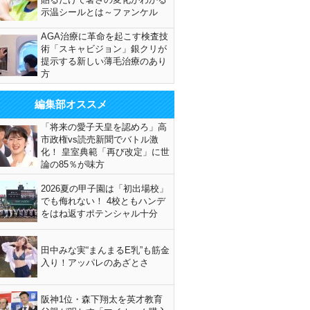
示温シールとは～ファンケル
AGA治療に革命を起こす検査技
術「スキャビジョン」銀クリが
提示する新しい薄毛治療のあり
方
編集部オススメ
「将来の愛子天皇を認めろ」高
市政権vs読売新聞でバトル激
化！ 皇室典範「再び改定」に世
論の85％が味方
2026夏の甲子園は「初出場校」
でも侮れない！ 4校ともハンデ
をはね返すポテンシャル十分
田中みな実“まんまるE乳”も筋金
入り！アッパレのあざとさ
阪神1位・森下翔太を英才教育