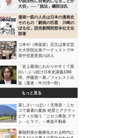
や脱法性に自覚的になることが
大切」──「脱法」磯部涼氏
漫画一筋の人生は日本の漫画史
そのもの「劇画の巨星 川崎の
ぼる伝」読売新聞西部本社文化
部著
コ本や（神楽坂）店主は東京芸
大大学院出身アーティストで中
原中也賞受賞の詩人
「史上最強にわかりやすくて面
白い ぶっ続け日本史講義10時
間」伊藤賀一著／フォレスト出
版（選者：中川淳一郎）
もっと見る
楽しさいっぱい！北海道・ニセ
コで避暑の夏旅 絶景とアクティ
ビティが揃う「ニセコ東急 グラ
ン・ヒラフ」～東急不動産
暑熱対策が義務化される時代に
貼るだけで暑さの変化がわかる