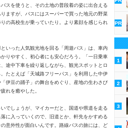
PR
るバスを使うと、その土地の普段着の姿に出合える
ありますが、バスにはスーパーで買った地元の野菜
帰りの高校生が乗っていたり。より素顔を感じられ
PR
といった人気観光地を回る「周遊バス」は、車内
わかりやすく、初心者にも安心だろう。「一日乗車
1
は、途中下車を繰り返しながら、観光スポットとロ
る。たとえば「天城路フリーパス」を利用した中伊
や「伊豆の踊子」の舞台をめぐり、産地の生わさび
2
で疲れを癒やした。
3
多いでしょうが、マイカーだと、国道や県道を走る
集落に入っていくので、旧道とか、軒先をかすめる
その意外性が面白いんです。路線バスの旅には、ど