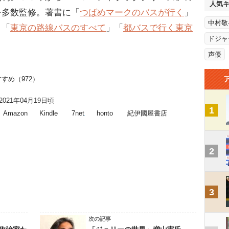
人気
を多数監修。著書に「
つばめマークのバスが行く
」
中村敬
」「
東京の路線バスのすべて
」「
都バスで行く東京
ドジャ
声優
すめ（972）
021年04月19日頃
1
Amazon
Kindle
7net
honto
紀伊國屋書店
2
3
次の記事