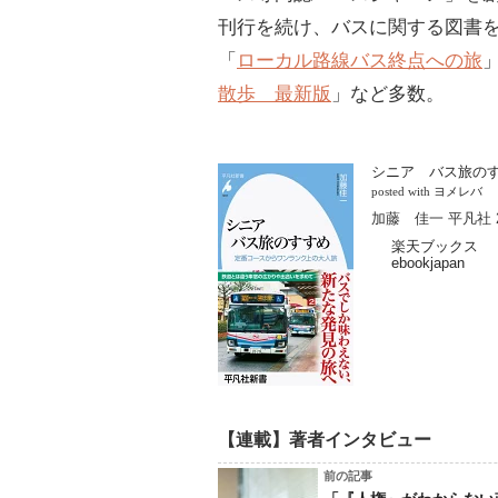
刊行を続け、バスに関する図書
「
ローカル路線バス終点への旅
散歩 最新版
」など多数。
シニア バス旅のす
posted with
ヨメレバ
加藤 佳一 平凡社 2
楽天ブックス
ebookjapan
【連載】著者インタビュー
前の記事