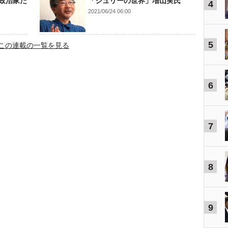
政治家た
「ジュリーの世界」増山実氏
4
2021/06/24 06:00
5
この連載の一覧を見る
6
7
8
9