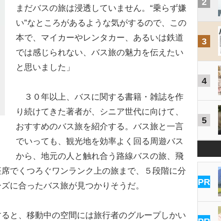
2
まだバスの旅は浸透していません。“乗らず嫌
い”なところがあるような気がするので、この
本で、マイカーやレンタカー、あるいは鉄道
3
では感じられない、バス旅の魅力を伝えたい
と思いました」
4
３０年以上、バスに関する書籍・雑誌を作
り続けてきた著者が、シニア世代に向けて、
5
おすすめのバス旅を紹介する。バス旅と一言
でいっても、観光地を効率よく回る周遊バス
から、地元の人と触れ合う路線バスの旅、飛
座席でくつろぐワンランク上の旅まで、５段階に分
PR
ーズに合ったバス旅が見つかりそうだ。
すると、移動中の空間には旅行者のグループしかい