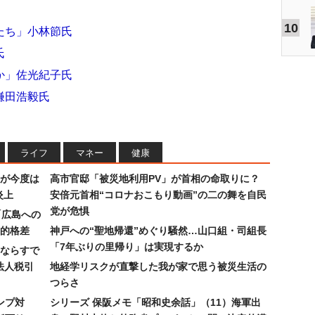
10
たち」小林節氏
氏
か」佐光紀子氏
鎌田浩毅氏
ライフ
マネー
健康
が今度は
高市官邸「被災地利用PV」が首相の命取りに？
炎上
安倍元首相“コロナおこもり動画”の二の舞を自民
党が危惧
「広島への
的格差
神戸への“聖地帰還”めぐり騒然…山口組・司組長
「7年ぶりの里帰り」は実現するか
ならすで
法人税引
地経学リスクが直撃した我が家で思う被災生活の
つらさ
ンプ対
シリーズ 保阪メモ「昭和史余話」（11）海軍出