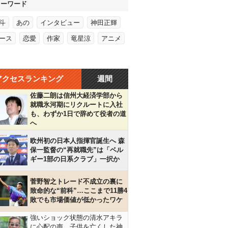
キーワード
斗
あの
インタビュー
神田正輝
ース
恋愛
作家
竜星涼
アニメ
アクセスランキング
週間
佐藤二朗は信州大経済学部から
就職氷河期にリクルートに入社
も、わずか1日で辞めて役者の道
へ
欧州初の日本人指揮官誕生へ 森
保一監督の“再就職先”は「ベル
ギー1部の日系クラブ」一択か
菅野智之トレード不成立の裏に
致命的な“前科”…ここまで11勝4
敗でも市場価値が低かったワケ
強いショック状態の清水アキラ
に心配の声…子供を亡くした神