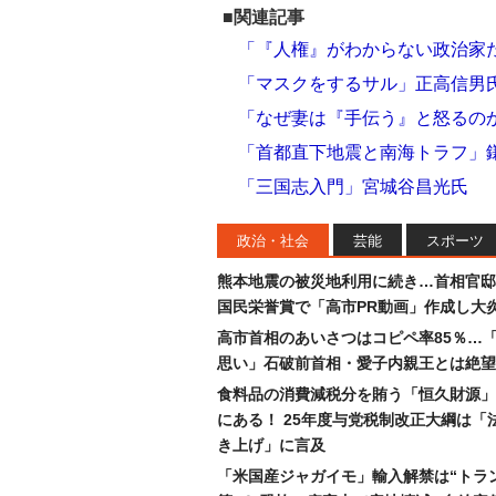
■関連記事
「『人権』がわからない政治家
「マスクをするサル」正高信男
「なぜ妻は『手伝う』と怒るの
「首都直下地震と南海トラフ」
「三国志入門」宮城谷昌光氏
政治・社会
芸能
スポーツ
熊本地震の被災地利用に続き…首相官邸
国民栄誉賞で「高市PR動画」作成し大
高市首相のあいさつはコピペ率85％…
思い」石破前首相・愛子内親王とは絶望
食料品の消費減税分を賄う「恒久財源」
にある！ 25年度与党税制改正大綱は「
き上げ」に言及
「米国産ジャガイモ」輸入解禁は“トラ