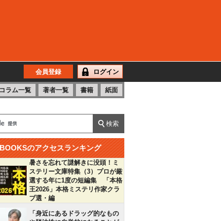
会員登録
ログイン
コラム一覧
著者一覧
書籍
紙面
BOOKSのアクセスランキング
暑さを忘れて謎解きに没頭！ミ
ステリー文庫特集（3）プロが厳
選する年に1度の短編集 「本格
王2026」本格ミステリ作家クラ
ブ選・編
「身近にあるドラッグ的なもの