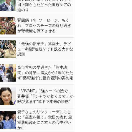
田正輝らもたどった遺族ケアの
道のり
腎臓病（4）ソーセージ、ちく
わ、プロセスチーズの取り過ぎ
が腎機能を低下させる
「最強の新弟子」旭富士、デビ
ュー4場所連続Ｖでも残る大きな
課題
高市首相の早過ぎた「熊本訪
問」の背景…震災から1週間たた
ず“視察強行”に批判殺到の案の定
「VIVANT」1強ムードの陰で…
蒼井優「Tシャツが乾くまで」が
呼び覚ます"連ドラ本来の快感"
愛子さまのリンクコーデににじ
む「皇室を担う」覚悟の表れ 皇
室典範改正にご本人の心中やい
かに