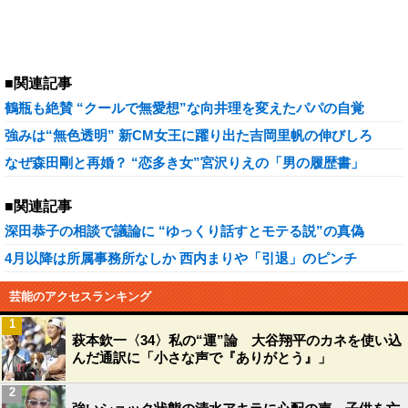
■関連記事
鶴瓶も絶賛 “クールで無愛想”な向井理を変えたパパの自覚
強みは“無色透明” 新CM女王に躍り出た吉岡里帆の伸びしろ
なぜ森田剛と再婚？ “恋多き女”宮沢りえの「男の履歴書」
■関連記事
深田恭子の相談で議論に “ゆっくり話すとモテる説”の真偽
4月以降は所属事務所なしか 西内まりや「引退」のピンチ
芸能のアクセスランキング
1
萩本欽一〈34〉私の“運”論 大谷翔平のカネを使い込
んだ通訳に「小さな声で『ありがとう』」
2