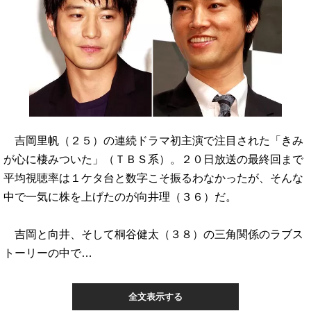
吉岡里帆（２５）の連続ドラマ初主演で注目された「きみ
が心に棲みついた」（ＴＢＳ系）。２０日放送の最終回まで
平均視聴率は１ケタ台と数字こそ振るわなかったが、そんな
中で一気に株を上げたのが向井理（３６）だ。
吉岡と向井、そして桐谷健太（３８）の三角関係のラブス
トーリーの中で…
全文表示する