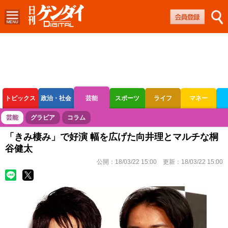
トピックス
政治・社会
芸能
スポーツ
ライフ
マネー
ボートレース
競輪
オートレース
芸能
グラビア
コラム
「きみ棲み」で好演 幅を広げた向井理とマルチな桐
谷健太
公開：
18/03/22 15:00
更新：
18/03/22 15:00