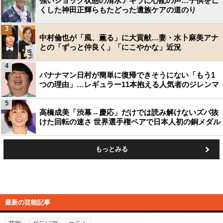
強いショック状態の清水アキラに心配の声…子供を亡
くした神田正輝らもたどった遺族ケアの道のり
3
中村倫也が「風、薫る」に大貢献…妻・水卜麻美アナ
との「ずっと仲良く」「にこやかな」近況
4
バナナマン日村が簡単に復帰できそうにない「もう1
つの理由」…レギュラー11本抱える人気者のジレンマ
5
高橋成美「渋幕→慶応」だけでは読み解けないズバ抜
けた回転の速さ 世界選手権ペアで日本人初の銅メダル
もっとみる
最新の芸能記事