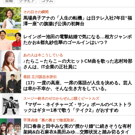
芸能
グラビア
コラム
その日その瞬間
馬場典子アナの「人生の転機」は日テレ入社7年目“福
澤一座”の旗揚げ公演の初舞台
レインボー池田の電撃結婚で気になる…相方ジャンボ
たかお&都丸紗也華のゴールインはいつ？
あの人は今こうしている
♪たらこ～たらこ～の大ヒットCM曲を歌った志村玲那
さんは、IT企業の正社員に
巷説 立川談志水滸伝
（17）一度の高座、一席の落語が人生を決める。芸人
は幸か不幸か、そんな生き方をしている。
スージー鈴木のゼロからぜんぶ聴くビートルズ
『マザー・ネイチャーズ・サン』ポールのベストトラ
ックはギター1本で歌う「テイク2」がおすすめ
芋澤貞雄「裏の裏まで徹底取材」
川口春奈と田中みな実の"授かり婚"に続きそうな有村
架純&白石麻衣&黒田みゆ…交際状況と踏み切るタイ