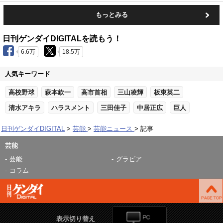
もっとみる
日刊ゲンダイDIGITALを読もう！
6.6万
18.5万
人気キーワード
高校野球
萩本欽一
高市首相
三山凌輝
板東英二
清水アキラ
ハラスメント
三田佳子
中居正広
巨人
日刊ゲンダイDIGITAL
芸能
芸能ニュース
記事
芸能
芸能
グラビア
コラム
表示切り替え