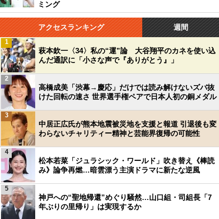
ミング
アクセスランキング
週間
1
萩本欽一〈34〉私の“運”論 大谷翔平のカネを使い込
んだ通訳に「小さな声で『ありがとう』」
2
高橋成美「渋幕→慶応」だけでは読み解けないズバ抜
けた回転の速さ 世界選手権ペアで日本人初の銅メダル
3
中居正広氏が熊本地震被災地を支援と報道 引退後も変
わらないチャリティー精神と芸能界復帰の可能性
4
松本若菜「ジュラシック・ワールド」吹き替え《棒読
み》論争再燃…暗雲漂う主演ドラマに新たな逆風
5
神戸への“聖地帰還”めぐり騒然…山口組・司組長「7
年ぶりの里帰り」は実現するか