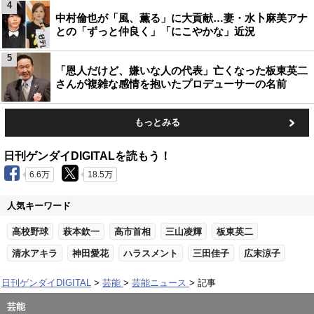
4
中村倫也が「風、薫る」に大貢献…妻・水卜麻美アナ
との「ずっと仲良く」「にこやかな」近況
5
「恩人だけど、嫌いな人の代表」亡くなった板東英二
さんが複雑な感情を抱いたプロデューサーの名前
もっとみる
日刊ゲンダイDIGITALを読もう！
6.6万
18.5万
人気キーワード
高校野球
萩本欽一
高市首相
三山凌輝
板東英二
清水アキラ
神田愛花
ハラスメント
三田佳子
広末涼子
日刊ゲンダイDIGITAL
芸能
芸能ニュース
記事
芸能