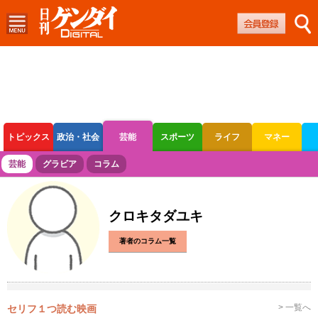
トピックス
政治・社会
芸能
スポーツ
ライフ
マネー
ボートレース
競輪
オートレース
芸能
グラビア
コラム
クロキタダユキ
著者のコラム一覧
> 一覧へ
セリフ１つ読む映画