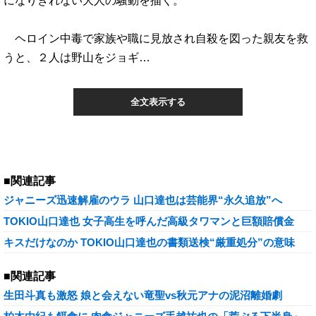
になりきれない大人の騒動を描く。
ヘロイン中毒で家族や職に見放され自殺を図った親友を救
うと、２人は野山をジョギ…
全文表示する
■関連記事
ジャニーズ迅速解雇のウラ 山口達也は芸能界“永久追放”へ
TOKIO山口達也 女子高生を呼んだ高級タワマンと巨額賠償金
キスだけなのか TOKIO山口達也の書類送検“厳重処分”の意味
■関連記事
生田斗真も激怒 娘と会えない竜聖vs秋元アナの泥沼離婚劇