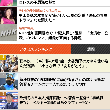
ロレスの不思議な魅力
テレビが10倍面白くなるコラム
中山美穂の水着姿が懐かしい…夏の定番「海辺の青春
ドラマ」なぜ消えた？
話題の焦点
NHK性加害問題めぐり"犯人探し”過熱…「出演者非公
表」のジレンマ、組織が直面する難題
アクセスランキング
週間
1
萩本欽一〈34〉私の“運”論 大谷翔平のカネを使い込
んだ通訳に「小さな声で『ありがとう』」
2
新庄監督の“再就職先”に挙がるまさかの球団 采配に
賛否もチームのテコ入れ役にうってつけ
3
欧州初の日本人指揮官誕生へ 森保一監督の“再就職
先”は「ベルギー1部の日系クラブ」一択か