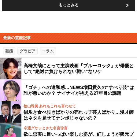
もっとみる
最新の芸能記事
芸能
グラビア
コラム
高橋文哉にとって主演映画「ブルーロック」が俳優と
して“絶対に負けられない戦い”なワケ
「ゴチ」への違和感…NEWS増田貴久の“すべり芸”は
誰が悪いのか？ ナイナイが抱える27年目の課題
桧山珠美 あれもこれも言わせて
街歩き食べ歩きばかりの売れっ子芸人ばかり…漫才師
はネタを見せてナンボじゃないの？
今週グサッときた名言珍言
欲に忠実に目いっぱい楽しむ姿が、紅しょうが熊元プ