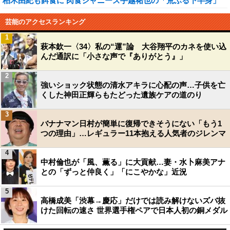
柏木由紀も餌食に 肉食ジャニーズ手越祐也の「荒ぶる下半身」
芸能のアクセスランキング
1
萩本欽一〈34〉私の“運”論 大谷翔平のカネを使い込
んだ通訳に「小さな声で『ありがとう』」
2
強いショック状態の清水アキラに心配の声…子供を亡
くした神田正輝らもたどった遺族ケアの道のり
3
バナナマン日村が簡単に復帰できそうにない「もう1
つの理由」…レギュラー11本抱える人気者のジレンマ
4
中村倫也が「風、薫る」に大貢献…妻・水卜麻美アナ
との「ずっと仲良く」「にこやかな」近況
5
高橋成美「渋幕→慶応」だけでは読み解けないズバ抜
けた回転の速さ 世界選手権ペアで日本人初の銅メダル