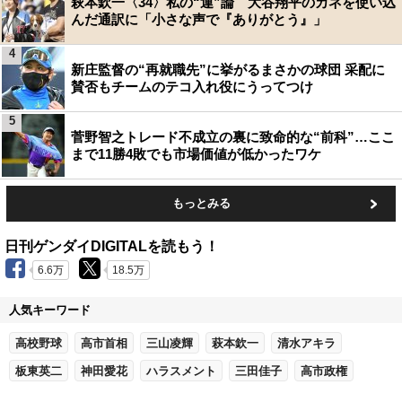
萩本欽一〈34〉私の“運”論 大谷翔平のカネを使い込
んだ通訳に「小さな声で『ありがとう』」
4
新庄監督の“再就職先”に挙がるまさかの球団 采配に
賛否もチームのテコ入れ役にうってつけ
5
菅野智之トレード不成立の裏に致命的な“前科”…ここ
まで11勝4敗でも市場価値が低かったワケ
もっとみる
日刊ゲンダイDIGITALを読もう！
6.6万
18.5万
人気キーワード
高校野球
高市首相
三山凌輝
萩本欽一
清水アキラ
板東英二
神田愛花
ハラスメント
三田佳子
高市政権