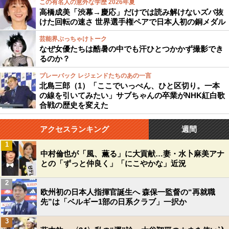
この有名人の意外な学歴 2026年夏
高橋成美「渋幕→慶応」だけでは読み解けないズバ抜
けた回転の速さ 世界選手権ペアで日本人初の銅メダル
芸能界ぶっちゃけトーク
なぜ女優たちは酷暑の中でも汗ひとつかかず撮影でき
るのか？
プレーバック レジェンドたちのあの一言
北島三郎（1）「ここでいっぺん、ひと区切り。一本
の線を引いてみたい」サブちゃんの卒業がNHK紅白歌
合戦の歴史を変えた
アクセスランキング
週間
1
中村倫也が「風、薫る」に大貢献…妻・水卜麻美アナ
との「ずっと仲良く」「にこやかな」近況
2
欧州初の日本人指揮官誕生へ 森保一監督の“再就職
先”は「ベルギー1部の日系クラブ」一択か
3