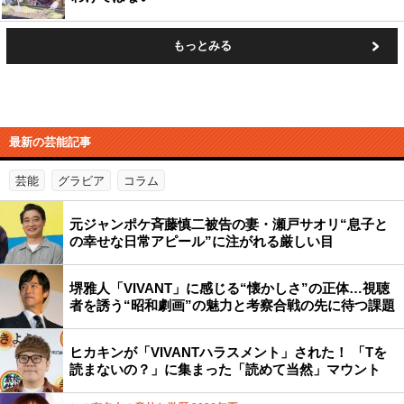
もっとみる
最新の芸能記事
芸能
グラビア
コラム
元ジャンポケ斉藤慎二被告の妻・瀬戸サオリ“息子と
の幸せな日常アピール”に注がれる厳しい目
堺雅人「VIVANT」に感じる“懐かしさ”の正体…視聴
者を誘う“昭和劇画”の魅力と考察合戦の先に待つ課題
ヒカキンが「VIVANTハラスメント」された！ 「Tを
読まないの？」に集まった「読めて当然」マウント