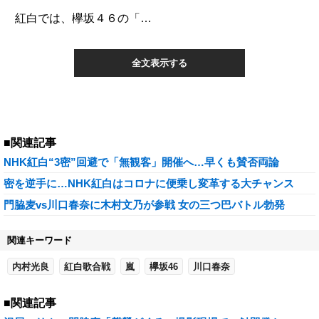
紅白では、欅坂４６の「…
全文表示する
■関連記事
NHK紅白“3密”回避で「無観客」開催へ…早くも賛否両論
密を逆手に…NHK紅白はコロナに便乗し変革する大チャンス
門脇麦vs川口春奈に木村文乃が参戦 女の三つ巴バトル勃発
関連キーワード
内村光良
紅白歌合戦
嵐
欅坂46
川口春奈
■関連記事