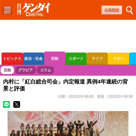
トピックス
政治・社会
芸能
スポーツ
ライフ
マネー
ボートレース
競輪
オートレース
芸能
グラビア
コラム
内村に「紅白総合司会」内定報道 異例4年連続の背
景と評価
公開：
20/10/24 06:00
更新：
20/10/24 06:00