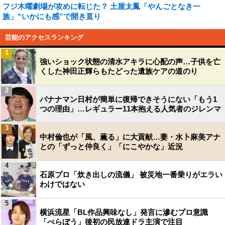
フジ木曜劇場が攻めに転じた？ 土屋太鳳「やんごとなき一
族」“いかにも感”で開き直り
芸能のアクセスランキング
1
強いショック状態の清水アキラに心配の声…子供を亡
くした神田正輝らもたどった遺族ケアの道のり
2
バナナマン日村が簡単に復帰できそうにない「もう1
つの理由」…レギュラー11本抱える人気者のジレンマ
3
中村倫也が「風、薫る」に大貢献…妻・水卜麻美アナ
との「ずっと仲良く」「にこやかな」近況
4
石原プロ「炊き出しの流儀」 被災地一番乗りがエラい
わけではない
5
横浜流星「BL作品興味なし」発言に滲むプロ意識
「べらぼう」後初の民放連ドラ主演で注目