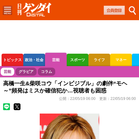
トピックス
政治・社会
芸能
スポーツ
ライフ
マネー
ボートレース
競輪
オートレース
芸能
グラビア
コラム
高橋一生&柴咲コウ「インビジブル」の劇伴“モヘ
～”頻発はミスか確信犯か…視聴者も困惑
公開：
22/05/19 06:00
更新：
22/05/19 06:00