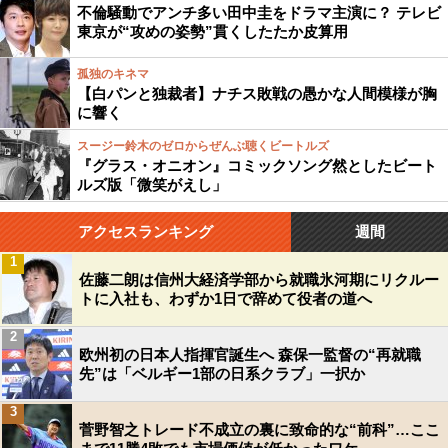
不倫騒動でアンチ多い田中圭をドラマ主演に？ テレビ
東京が“攻めの姿勢”貫くしたたか皮算用
孤独のキネマ
【白パンと独裁者】ナチス敗戦の愚かな人間模様が胸
に響く
スージー鈴木のゼロからぜんぶ聴くビートルズ
『グラス・オニオン』コミックソング然としたビート
ルズ版「微笑がえし」
アクセスランキング
週間
1
佐藤二朗は信州大経済学部から就職氷河期にリクルー
トに入社も、わずか1日で辞めて役者の道へ
2
欧州初の日本人指揮官誕生へ 森保一監督の“再就職
先”は「ベルギー1部の日系クラブ」一択か
3
菅野智之トレード不成立の裏に致命的な“前科”…ここ