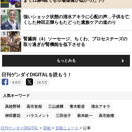
まで11勝4敗でも市場価値が低かったワケ
4
強いショック状態の清水アキラに心配の声…子供を亡
くした神田正輝らもたどった遺族ケアの道のり
5
腎臓病（4）ソーセージ、ちくわ、プロセスチーズの
取り過ぎが腎機能を低下させる
もっとみる
日刊ゲンダイDIGITALを読もう！
6.6万
18.5万
人気キーワード
高校野球
高市首相
三山凌輝
青木歌音
清水アキラ
神田愛花
ハラスメント
三田佳子
萩本欽一
高市政権
日刊ゲンダイDIGITAL
芸能
芸能ニュース
記事