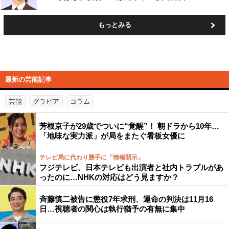
もっとみる
最新の芸能記事
芸能
グラビア
コラム
芳根京子が29歳でついに“覚醒”！ 朝ドラから10年…
「地味な実力派」が局をまたぐ看板女優に
テレビ局に代わり勝手に「情報開示」
フジテレビ、日本テレビも出演者と社内トラブルがあ
ったのに…NHKの対応はどう見ますか？
斉藤慎二被告に懲役7年求刑、運命の判決は11月16
日…視聴者の関心は執行猶予の有無に集中