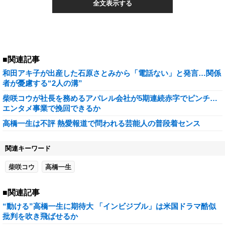
全文表示する
■関連記事
和田アキ子が出産した石原さとみから「電話ない」と発言…関係
者が憂慮する“2人の溝”
柴咲コウが社長を務めるアパレル会社が5期連続赤字でピンチ…
エンタメ事業で挽回できるか
高橋一生は不評 熱愛報道で問われる芸能人の普段着センス
関連キーワード
柴咲コウ
高橋一生
■関連記事
“動ける”高橋一生に期待大 「インビジブル」は米国ドラマ酷似
批判を吹き飛ばせるか