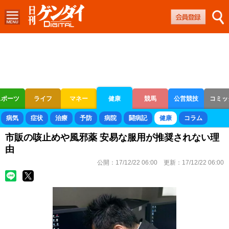
スポーツ
ライフ
マネー
健康
競馬
公営競技
コミッ
ボートレース
競輪
オートレース
病気
症状
治療
予防
病院
闘病記
健康
コラム
市販の咳止めや風邪薬 安易な服用が推奨されない理
由
公開：
17/12/22 06:00
更新：
17/12/22 06:00