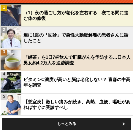
1
（1）夜の過ごし方が老化を左右する…寝てる間に進
む体の修復
2
週に1度の「回診」で急性大動脈解離の患者さんに話
したこと
3
「緑茶」を1日7杯飲んで肝臓がんを予防する…日本人
男女約4.2万人を追跡調査
4
ビタミンC濃度が高いと脳は老化しない？ 青森の中高
年を調査
5
【憩室炎】激しい痛みが続き、高熱、血便、嘔吐があ
ればすぐに受診すべし
もっとみる