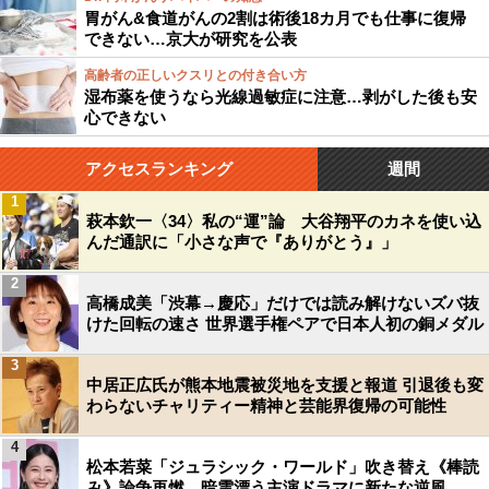
胃がん&食道がんの2割は術後18カ月でも仕事に復帰
できない…京大が研究を公表
高齢者の正しいクスリとの付き合い方
湿布薬を使うなら光線過敏症に注意…剥がした後も安
心できない
アクセスランキング
週間
1
萩本欽一〈34〉私の“運”論 大谷翔平のカネを使い込
んだ通訳に「小さな声で『ありがとう』」
2
高橋成美「渋幕→慶応」だけでは読み解けないズバ抜
けた回転の速さ 世界選手権ペアで日本人初の銅メダル
3
中居正広氏が熊本地震被災地を支援と報道 引退後も変
わらないチャリティー精神と芸能界復帰の可能性
4
松本若菜「ジュラシック・ワールド」吹き替え《棒読
み》論争再燃…暗雲漂う主演ドラマに新たな逆風