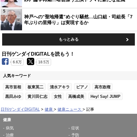
5
神戸への“聖地帰還”めぐり騒然…山口組・司組長「7
年ぶりの里帰り」は実現するか
もっとみる
日刊ゲンダイDIGITALを読もう！
6.6万
18.5万
人気キーワード
高市首相
板東英二
清水アキラ
ピアノ
高市政権
黒田みゆ
黄川田仁志
女性
高橋成美
Hey! Say! JUMP
日刊ゲンダイDIGITAL
健康
健康ニュース
記事
健康
病気
症状
治療
予防