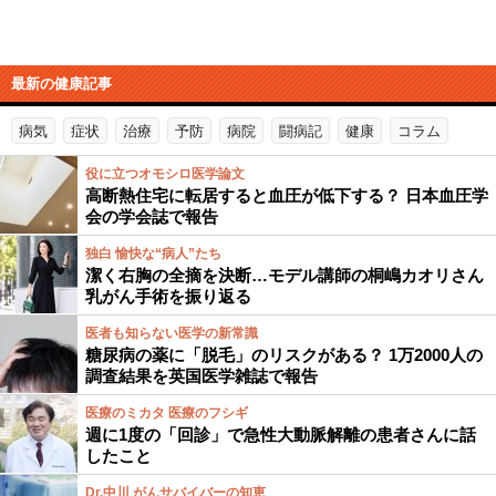
最新の健康記事
病気
症状
治療
予防
病院
闘病記
健康
コラム
役に立つオモシロ医学論文
高断熱住宅に転居すると血圧が低下する？ 日本血圧学
会の学会誌で報告
独白 愉快な“病人”たち
潔く右胸の全摘を決断…モデル講師の桐嶋カオリさん
乳がん手術を振り返る
医者も知らない医学の新常識
糖尿病の薬に「脱毛」のリスクがある？ 1万2000人の
調査結果を英国医学雑誌で報告
医療のミカタ 医療のフシギ
週に1度の「回診」で急性大動脈解離の患者さんに話
したこと
Dr.中川 がんサバイバーの知恵