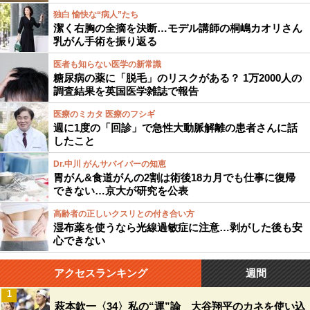
独白 愉快な“病人”たち
潔く右胸の全摘を決断…モデル講師の桐嶋カオリさん
乳がん手術を振り返る
医者も知らない医学の新常識
糖尿病の薬に「脱毛」のリスクがある？ 1万2000人の
調査結果を英国医学雑誌で報告
医療のミカタ 医療のフシギ
週に1度の「回診」で急性大動脈解離の患者さんに話
したこと
Dr.中川 がんサバイバーの知恵
胃がん&食道がんの2割は術後18カ月でも仕事に復帰
できない…京大が研究を公表
高齢者の正しいクスリとの付き合い方
湿布薬を使うなら光線過敏症に注意…剥がした後も安
心できない
アクセスランキング
週間
1
萩本欽一〈34〉私の“運”論 大谷翔平のカネを使い込