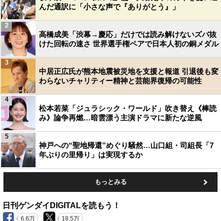
んだ通訳に「小さな声で『ありがとう』」
2
高橋成美「渋幕→慶応」だけでは読み解けないズバ抜
けた回転の速さ 世界選手権ペアで日本人初の銅メダル
3
中居正広氏が熊本地震被災地を支援と報道 引退後も変
わらないチャリティー精神と芸能界復帰の可能性
4
松本若菜「ジュラシック・ワールド」吹き替え《棒読
み》論争再燃…暗雲漂う主演ドラマに新たな逆風
5
神戸への“聖地帰還”めぐり騒然…山口組・司組長「7
年ぶりの里帰り」は実現するか
もっとみる
日刊ゲンダイDIGITALを読もう！
6.6万
18.5万