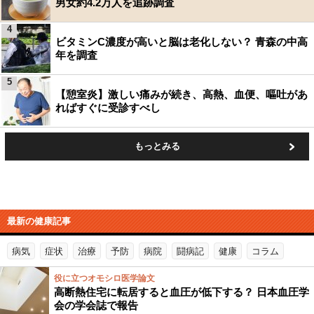
男女約4.2万人を追跡調査
4
ビタミンC濃度が高いと脳は老化しない？ 青森の中高
年を調査
5
【憩室炎】激しい痛みが続き、高熱、血便、嘔吐があ
ればすぐに受診すべし
もっとみる
最新の健康記事
病気
症状
治療
予防
病院
闘病記
健康
コラム
役に立つオモシロ医学論文
高断熱住宅に転居すると血圧が低下する？ 日本血圧学
会の学会誌で報告