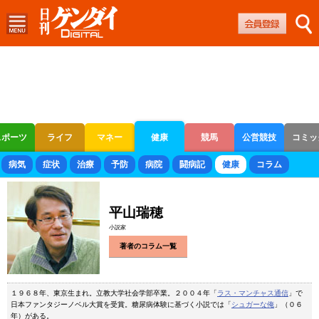
スポーツ
ライフ
マネー
健康
競馬
公営競技
コミッ
ボートレース
競輪
オートレース
病気
症状
治療
予防
病院
闘病記
健康
コラム
平山瑞穂
小説家
著者のコラム一覧
１９６８年、東京生まれ。立教大学社会学部卒業。２００４年「
ラス・マンチャス通信
」で
日本ファンタジーノベル大賞を受賞。糖尿病体験に基づく小説では「
シュガーな俺
」（０６
年）がある。