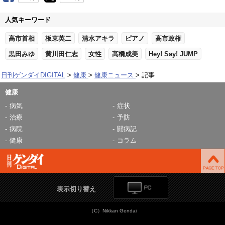
人気キーワード
高市首相
板東英二
清水アキラ
ピアノ
高市政権
黒田みゆ
黄川田仁志
女性
高橋成美
Hey! Say! JUMP
日刊ゲンダイDIGITAL
健康
健康ニュース
記事
健康
病気
症状
治療
予防
病院
闘病記
健康
コラム
表示切り替え
（C）Nikkan Gendai