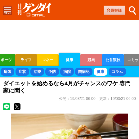
スポーツ
ライフ
マネー
健康
競馬
公営競技
コミッ
ボートレース
競輪
オートレース
病気
症状
治療
予防
病院
闘病記
健康
コラム
ダイエットを始めるなら4月がチャンスのワケ 専門
家に聞く
公開：
19/03/21 06:00
更新：
19/03/21 06:00