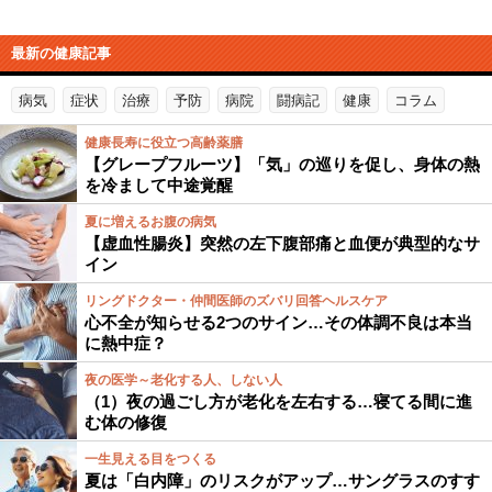
最新の健康記事
病気
症状
治療
予防
病院
闘病記
健康
コラム
健康長寿に役立つ高齢薬膳
【グレープフルーツ】「気」の巡りを促し、身体の熱
を冷まして中途覚醒
夏に増えるお腹の病気
【虚血性腸炎】突然の左下腹部痛と血便が典型的なサ
イン
リングドクター・仲間医師のズバリ回答ヘルスケア
心不全が知らせる2つのサイン…その体調不良は本当
に熱中症？
夜の医学～老化する人、しない人
（1）夜の過ごし方が老化を左右する…寝てる間に進
む体の修復
一生見える目をつくる
夏は「白内障」のリスクがアップ…サングラスのすす