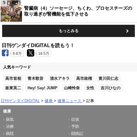
5
腎臓病（4）ソーセージ、ちくわ、プロセスチーズの
取り過ぎが腎機能を低下させる
もっとみる
日刊ゲンダイDIGITALを読もう！
6.6万
18.5万
人気キーワード
高市首相
青木歌音
清水アキラ
高市政権
黄川田仁志
板東英二
Hey! Say! JUMP
山崎怜奈
女性
吉川ひなの
日刊ゲンダイDIGITAL
健康
健康ニュース
記事
健康
病気
症状
治療
予防
病院
闘病記