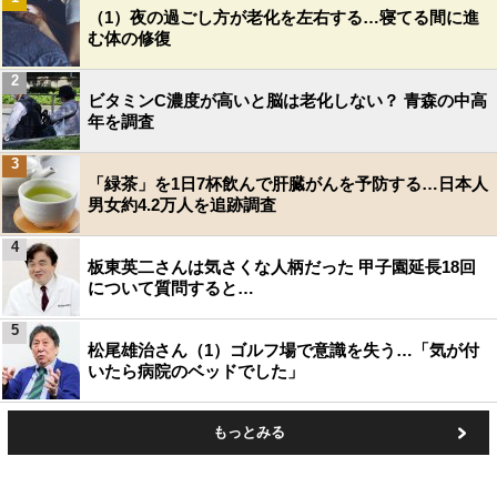
（1）夜の過ごし方が老化を左右する…寝てる間に進
む体の修復
2
ビタミンC濃度が高いと脳は老化しない？ 青森の中高
年を調査
3
「緑茶」を1日7杯飲んで肝臓がんを予防する…日本人
男女約4.2万人を追跡調査
4
板東英二さんは気さくな人柄だった 甲子園延長18回
について質問すると…
5
松尾雄治さん（1）ゴルフ場で意識を失う…「気が付
いたら病院のベッドでした」
もっとみる