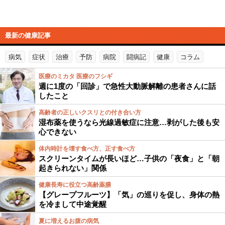
最新の健康記事
病気
症状
治療
予防
病院
闘病記
健康
コラム
医療のミカタ 医療のフシギ
週に1度の「回診」で急性大動脈解離の患者さんに話
したこと
高齢者の正しいクスリとの付き合い方
湿布薬を使うなら光線過敏症に注意…剥がした後も安
心できない
体内時計を壊す食べ方、正す食べ方
スクリーンタイムが長いほど…子供の「夜食」と「朝
起きられない」関係
健康長寿に役立つ高齢薬膳
【グレープフルーツ】「気」の巡りを促し、身体の熱
を冷まして中途覚醒
夏に増えるお腹の病気