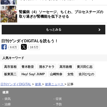
5
腎臓病（4）ソーセージ、ちくわ、プロセスチーズの
取り過ぎが腎機能を低下させる
もっとみる
日刊ゲンダイDIGITALを読もう！
6.6万
18.5万
人気キーワード
高市首相
青木歌音
清水アキラ
高市政権
黄川田仁志
板東英二
Hey! Say! JUMP
山崎怜奈
女性
吉川ひなの
日刊ゲンダイDIGITAL
健康
健康ニュース
記事
健康
病気
症状
治療
予防