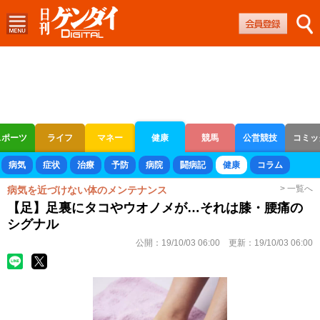
スポーツ
ライフ
マネー
健康
競馬
公営競技
コミッ
ボートレース
競輪
オートレース
病気
症状
治療
予防
病院
闘病記
健康
コラム
> 一覧へ
病気を近づけない体のメンテナンス
【足】足裏にタコやウオノメが…それは膝・腰痛の
シグナル
公開：
19/10/03 06:00
更新：
19/10/03 06:00