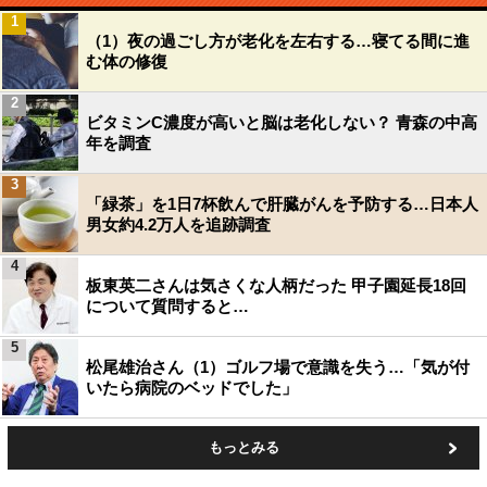
1
（1）夜の過ごし方が老化を左右する…寝てる間に進
む体の修復
2
ビタミンC濃度が高いと脳は老化しない？ 青森の中高
年を調査
3
「緑茶」を1日7杯飲んで肝臓がんを予防する…日本人
男女約4.2万人を追跡調査
4
板東英二さんは気さくな人柄だった 甲子園延長18回
について質問すると…
5
松尾雄治さん（1）ゴルフ場で意識を失う…「気が付
いたら病院のベッドでした」
もっとみる