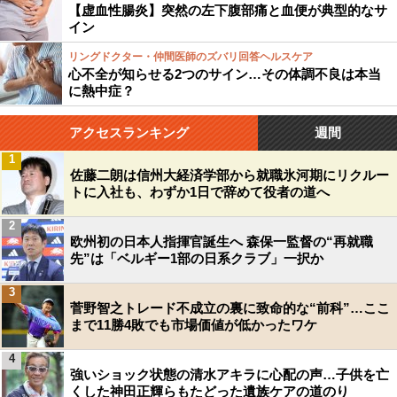
【虚血性腸炎】突然の左下腹部痛と血便が典型的なサ
イン
リングドクター・仲間医師のズバリ回答ヘルスケア
心不全が知らせる2つのサイン…その体調不良は本当
に熱中症？
アクセスランキング
週間
1
佐藤二朗は信州大経済学部から就職氷河期にリクルー
トに入社も、わずか1日で辞めて役者の道へ
2
欧州初の日本人指揮官誕生へ 森保一監督の“再就職
先”は「ベルギー1部の日系クラブ」一択か
3
菅野智之トレード不成立の裏に致命的な“前科”…ここ
まで11勝4敗でも市場価値が低かったワケ
4
強いショック状態の清水アキラに心配の声…子供を亡
くした神田正輝らもたどった遺族ケアの道のり