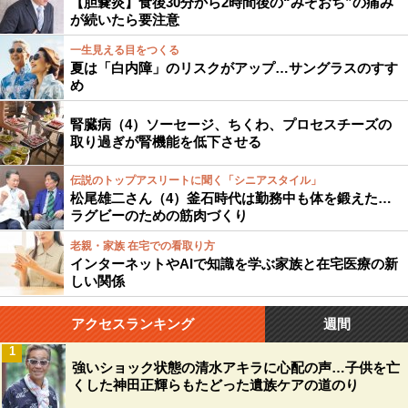
【胆嚢炎】食後30分から2時間後の“みぞおち”の痛み
が続いたら要注意
一生見える目をつくる
夏は「白内障」のリスクがアップ…サングラスのすす
め
腎臓病（4）ソーセージ、ちくわ、プロセスチーズの
取り過ぎが腎機能を低下させる
伝説のトップアスリートに聞く「シニアスタイル」
松尾雄二さん（4）釜石時代は勤務中も体を鍛えた…
ラグビーのための筋肉づくり
老親・家族 在宅での看取り方
インターネットやAIで知識を学ぶ家族と在宅医療の新
しい関係
アクセスランキング
週間
1
強いショック状態の清水アキラに心配の声…子供を亡
くした神田正輝らもたどった遺族ケアの道のり