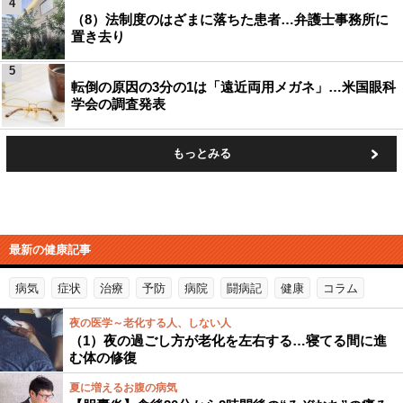
4
（8）法制度のはざまに落ちた患者…弁護士事務所に
置き去り
5
転倒の原因の3分の1は「遠近両用メガネ」…米国眼科
学会の調査発表
もっとみる
最新の健康記事
病気
症状
治療
予防
病院
闘病記
健康
コラム
夜の医学～老化する人、しない人
（1）夜の過ごし方が老化を左右する…寝てる間に進
む体の修復
夏に増えるお腹の病気