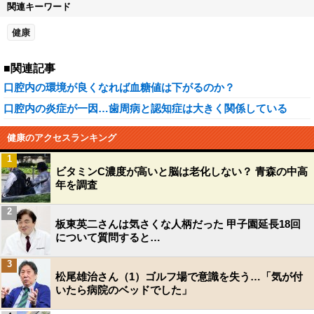
関連キーワード
健康
■関連記事
口腔内の環境が良くなれば血糖値は下がるのか？
口腔内の炎症が一因…歯周病と認知症は大きく関係している
健康のアクセスランキング
1
ビタミンC濃度が高いと脳は老化しない？ 青森の中高
年を調査
2
板東英二さんは気さくな人柄だった 甲子園延長18回
について質問すると…
3
松尾雄治さん（1）ゴルフ場で意識を失う…「気が付
いたら病院のベッドでした」