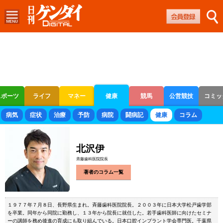
スポーツ
ライフ
マネー
健康
競馬
公営競技
コミッ
ボートレース
競輪
オートレース
病気
症状
治療
予防
病院
闘病記
健康
コラム
北沢伊
斉藤歯科医院院長
著者のコラム一覧
１９７７年７月８日、長野県生まれ。斉藤歯科医院院長。２００３年に日本大学松戸歯学部
を卒業。同年から同院に勤務し、１３年から院長に就任した。若手歯科医師に向けたセミナ
ーの講師を務め後進の育成にも取り組んでいる。日本口腔インプラント学会専門医。千葉県