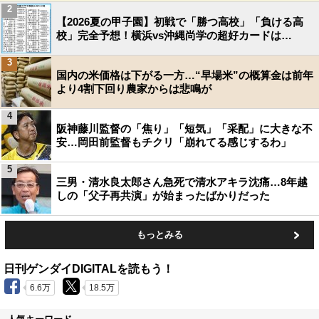
2
【2026夏の甲子園】初戦で「勝つ高校」「負ける高
校」完全予想！横浜vs沖縄尚学の超好カードは…
3
国内の米価格は下がる一方…“早場米”の概算金は前年
より4割下回り農家からは悲鳴が
4
阪神藤川監督の「焦り」「短気」「采配」に大きな不
安…岡田前監督もチクリ「崩れてる感じするわ」
5
三男・清水良太郎さん急死で清水アキラ沈痛…8年越
しの「父子再共演」が始まったばかりだった
もっとみる
日刊ゲンダイDIGITALを読もう！
6.6万
18.5万