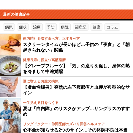
最新の健康記事
病気
症状
治療
予防
病院
闘病記
健康
コラム
体内時計を壊す食べ方、正す食べ方
スクリーンタイムが長いほど…子供の「夜食」と「朝
起きられない」関係
健康長寿に役立つ高齢薬膳
【グレープフルーツ】「気」の巡りを促し、身体の熱
を冷まして中途覚醒
夏に増えるお腹の病気
【虚血性腸炎】突然の左下腹部痛と血便が典型的なサ
イン
一生見える目をつくる
夏は「白内障」のリスクがアップ…サングラスのすす
め
リングドクター・仲間医師のズバリ回答ヘルスケア
心不全が知らせる2つのサイン…その体調不良は本当