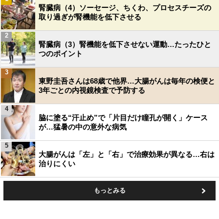
腎臓病（4）ソーセージ、ちくわ、プロセスチーズの
取り過ぎが腎機能を低下させる
2
腎臓病（3）腎機能を低下させない運動…たったひと
つのポイント
3
東野圭吾さんは68歳で他界…大腸がんは毎年の検便と
3年ごとの内視鏡検査で予防する
4
脇に塗る“汗止め”で「片目だけ瞳孔が開く」ケース
が…猛暑の中の意外な病気
5
大腸がんは「左」と「右」で治療効果が異なる…右は
治りにくい
もっとみる