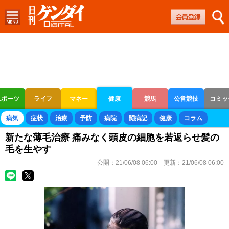
スポーツ
ライフ
マネー
健康
競馬
公営競技
コミッ
ボートレース
競輪
オートレース
病気
症状
治療
予防
病院
闘病記
健康
コラム
新たな薄毛治療 痛みなく頭皮の細胞を若返らせ髪の
毛を生やす
公開：
21/06/08 06:00
更新：
21/06/08 06:00