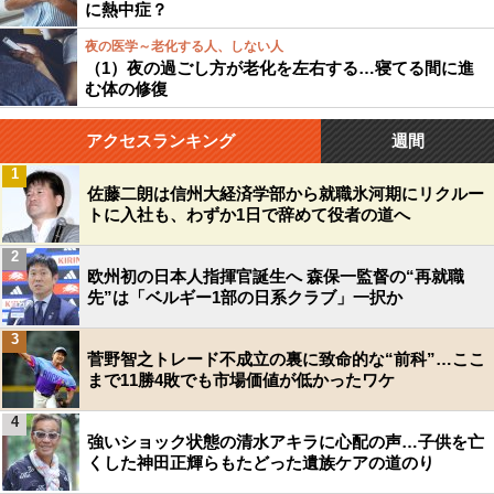
に熱中症？
夜の医学～老化する人、しない人
（1）夜の過ごし方が老化を左右する…寝てる間に進
む体の修復
アクセスランキング
週間
1
佐藤二朗は信州大経済学部から就職氷河期にリクルー
トに入社も、わずか1日で辞めて役者の道へ
2
欧州初の日本人指揮官誕生へ 森保一監督の“再就職
先”は「ベルギー1部の日系クラブ」一択か
3
菅野智之トレード不成立の裏に致命的な“前科”…ここ
まで11勝4敗でも市場価値が低かったワケ
4
強いショック状態の清水アキラに心配の声…子供を亡
くした神田正輝らもたどった遺族ケアの道のり