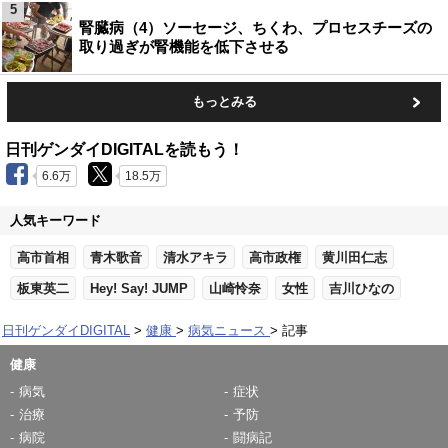
5
腎臓病（4）ソーセージ、ちくわ、プロセスチーズの
取り過ぎが腎機能を低下させる
もっとみる
日刊ゲンダイDIGITALを読もう！
6.6万
18.5万
人気キーワード
高市首相
青木歌音
清水アキラ
高市政権
黄川田仁志
板東英二
Hey! Say! JUMP
山崎怜奈
女性
吉川ひなの
日刊ゲンダイDIGITAL
健康
病気ニュース
記事
健康
病気
症状
治療
予防
病院
闘病記