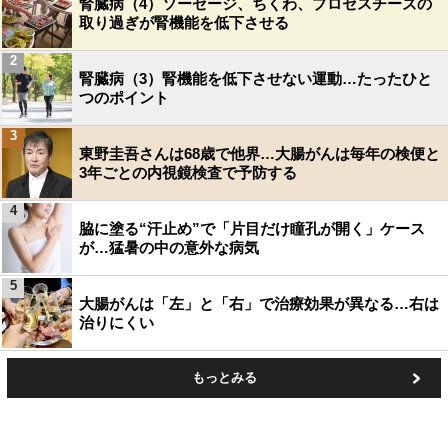
腎臓病（4）ソーセージ、ちくわ、プロセスチーズの
取り過ぎが腎機能を低下させる
2
腎臓病（3）腎機能を低下させない運動…たったひと
つのポイント
3
東野圭吾さんは68歳で他界…大腸がんは毎年の検便と
3年ごとの内視鏡検査で予防する
4
脇に塗る“汗止め”で「片目だけ瞳孔が開く」ケース
が…猛暑の中の意外な病気
5
大腸がんは「左」と「右」で治療効果が異なる…右は
治りにくい
もっとみる