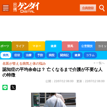
スポーツ
ライフ
マネー
健康
競馬
公営競技
コミッ
ボートレース
競輪
オートレース
病気
症状
治療
予防
病院
闘病記
健康
コラム
> 一覧へ
名医が答える病気と体の悩み
認知症の平均余命は？ 亡くなるまで介護が不要な人
の特徴
公開：
22/07/12 06:00
更新：
22/07/12 06:00