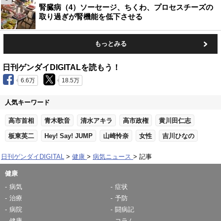
腎臓病（4）ソーセージ、ちくわ、プロセスチーズの
取り過ぎが腎機能を低下させる
もっとみる
日刊ゲンダイDIGITALを読もう！
6.6万
18.5万
人気キーワード
高市首相
青木歌音
清水アキラ
高市政権
黄川田仁志
板東英二
Hey! Say! JUMP
山崎怜奈
女性
吉川ひなの
日刊ゲンダイDIGITAL
健康
病気ニュース
記事
健康
病気
症状
治療
予防
病院
闘病記
健康
コラム