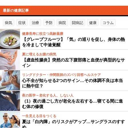
最新の健康記事
病気
症状
治療
予防
病院
闘病記
健康
コラム
健康長寿に役立つ高齢薬膳
【グレープフルーツ】「気」の巡りを促し、身体の熱
を冷まして中途覚醒
夏に増えるお腹の病気
【虚血性腸炎】突然の左下腹部痛と血便が典型的なサ
イン
リングドクター・仲間医師のズバリ回答ヘルスケア
心不全が知らせる2つのサイン…その体調不良は本当
に熱中症？
夜の医学～老化する人、しない人
（1）夜の過ごし方が老化を左右する…寝てる間に進
む体の修復
一生見える目をつくる
夏は「白内障」のリスクがアップ…サングラスのすす
め