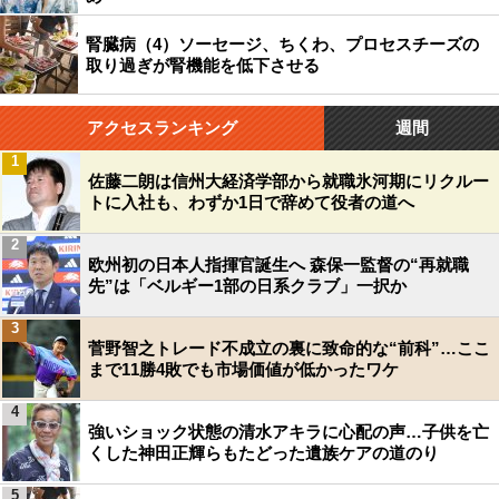
腎臓病（4）ソーセージ、ちくわ、プロセスチーズの
取り過ぎが腎機能を低下させる
アクセスランキング
週間
1
佐藤二朗は信州大経済学部から就職氷河期にリクルー
トに入社も、わずか1日で辞めて役者の道へ
2
欧州初の日本人指揮官誕生へ 森保一監督の“再就職
先”は「ベルギー1部の日系クラブ」一択か
3
菅野智之トレード不成立の裏に致命的な“前科”…ここ
まで11勝4敗でも市場価値が低かったワケ
4
強いショック状態の清水アキラに心配の声…子供を亡
くした神田正輝らもたどった遺族ケアの道のり
5