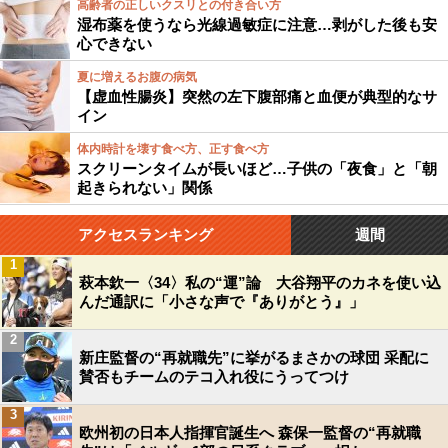
高齢者の正しいクスリとの付き合い方
湿布薬を使うなら光線過敏症に注意…剥がした後も安
心できない
夏に増えるお腹の病気
【虚血性腸炎】突然の左下腹部痛と血便が典型的なサ
イン
体内時計を壊す食べ方、正す食べ方
スクリーンタイムが長いほど…子供の「夜食」と「朝
起きられない」関係
アクセスランキング
週間
1
萩本欽一〈34〉私の“運”論 大谷翔平のカネを使い込
んだ通訳に「小さな声で『ありがとう』」
2
新庄監督の“再就職先”に挙がるまさかの球団 采配に
賛否もチームのテコ入れ役にうってつけ
3
欧州初の日本人指揮官誕生へ 森保一監督の“再就職