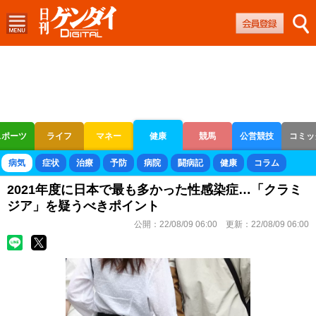
スポーツ
ライフ
マネー
健康
競馬
公営競技
コミッ
ボートレース
競輪
オートレース
病気
症状
治療
予防
病院
闘病記
健康
コラム
2021年度に日本で最も多かった性感染症…「クラミ
ジア」を疑うべきポイント
公開：
22/08/09 06:00
更新：
22/08/09 06:00