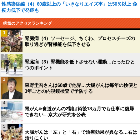
性感染症編（4）60歳以上の「いきなりエイズ率」は50％以上 免
疫力低下で発症も
病気のアクセスランキング
1
腎臓病（4）ソーセージ、ちくわ、プロセスチーズの
取り過ぎが腎機能を低下させる
2
腎臓病（3）腎機能を低下させない運動…たったひと
つのポイント
3
東野圭吾さんは68歳で他界…大腸がんは毎年の検便と
3年ごとの内視鏡検査で予防する
4
胃がん&食道がんの2割は術後18カ月でも仕事に復帰
できない…京大が研究を公表
5
大腸がんは「左」と「右」で治療効果が異なる…右は
治りにくい