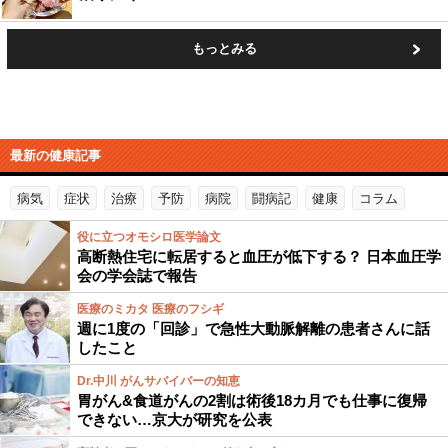
もっとみる
最新の健康記事
病気
症状
治療
予防
病院
闘病記
健康
コラム
役に立つオモシロ医学論文
高断熱住宅に転居すると血圧が低下する？ 日本血圧学
会の学会誌で報告
医療のミカタ 医療のフシギ
週に1度の「回診」で急性大動脈解離の患者さんに話
したこと
Dr.中川 がんサバイバーの知恵
胃がん&食道がんの2割は術後18カ月でも仕事に復帰
できない…京大が研究を公表