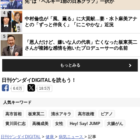
先”は「ベルギー1部の日系クラブ」一択か
4
中村倫也が「風、薫る」に大貢献…妻・水卜麻美アナ
との「ずっと仲良く」「にこやかな」近況
5
「恩人だけど、嫌いな人の代表」亡くなった板東英二
さんが複雑な感情を抱いたプロデューサーの名前
もっとみる
日刊ゲンダイDIGITALを読もう！
6.6万
18.5万
人気キーワード
高市首相
板東英二
清水アキラ
高市政権
ピアノ
黄川田仁志
高橋成美
女性
Hey! Say! JUMP
大腸がん
日刊ゲンダイDIGITAL
健康
病気ニュース
記事