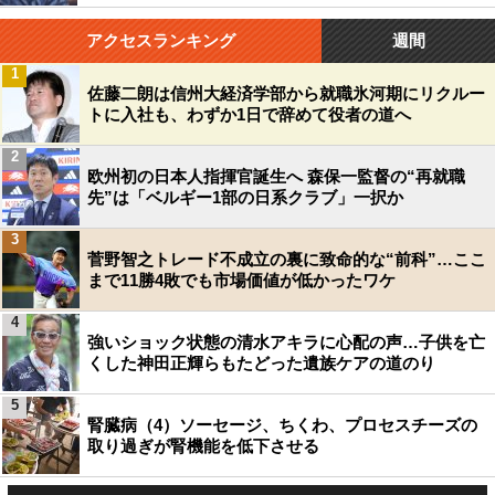
アクセスランキング
週間
1
佐藤二朗は信州大経済学部から就職氷河期にリクルー
トに入社も、わずか1日で辞めて役者の道へ
2
欧州初の日本人指揮官誕生へ 森保一監督の“再就職
先”は「ベルギー1部の日系クラブ」一択か
3
菅野智之トレード不成立の裏に致命的な“前科”…ここ
まで11勝4敗でも市場価値が低かったワケ
4
強いショック状態の清水アキラに心配の声…子供を亡
くした神田正輝らもたどった遺族ケアの道のり
5
腎臓病（4）ソーセージ、ちくわ、プロセスチーズの
取り過ぎが腎機能を低下させる