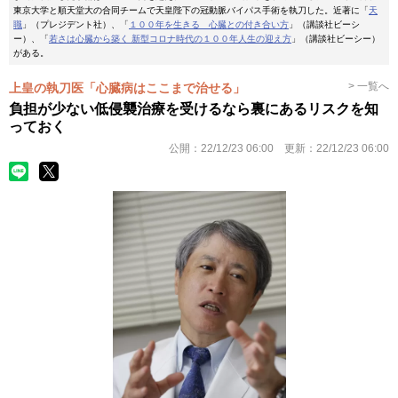
東京大学と順天堂大の合同チームで天皇陛下の冠動脈バイパス手術を執刀した。近著に「
天
職
」（プレジデント社）、「
１００年を生きる 心臓との付き合い方
」（講談社ビーシ
ー）、「
若さは心臓から築く 新型コロナ時代の１００年人生の迎え方
」（講談社ビーシー）
がある。
> 一覧へ
上皇の執刀医「心臓病はここまで治せる」
負担が少ない低侵襲治療を受けるなら裏にあるリスクを知
っておく
公開：
22/12/23 06:00
更新：
22/12/23 06:00