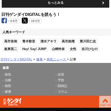
もっとみる
日刊ゲンダイDIGITALを読もう！
6.6万
18.5万
人気キーワード
高市首相
青木歌音
清水アキラ
高市政権
黄川田仁志
板東英二
Hey! Say! JUMP
山崎怜奈
女性
吉川ひなの
日刊ゲンダイDIGITAL
健康
病気ニュース
記事
健康
病気
症状
治療
予防
病院
闘病記
健康
コラム