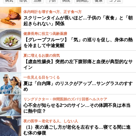
病気
症状
治療
予防
病院
闘病記
健康
コラム
体内時計を壊す食べ方、正す食べ方
スクリーンタイムが長いほど…子供の「夜食」と「朝
起きられない」関係
健康長寿に役立つ高齢薬膳
【グレープフルーツ】「気」の巡りを促し、身体の熱
を冷まして中途覚醒
夏に増えるお腹の病気
【虚血性腸炎】突然の左下腹部痛と血便が典型的なサ
イン
一生見える目をつくる
夏は「白内障」のリスクがアップ…サングラスのすす
め
リングドクター・仲間医師のズバリ回答ヘルスケア
心不全が知らせる2つのサイン…その体調不良は本当
に熱中症？
夜の医学～老化する人、しない人
（1）夜の過ごし方が老化を左右する…寝てる間に進
む体の修復