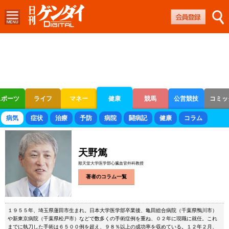
スポーツ
ライフ
マネー
健康
競馬
公営競技
コミッ
ボートレース
競輪
オートレース
病気
症状
治療
予防
病院
闘病記
健康
コラム
天野篤
順天堂大学医学部心臓血管外科教授
著者のコラム一覧
１９５５年、埼玉県蓮田市生まれ。日本大学医学部卒業後、亀田総合病院（千葉県鴨川市）
や新東京病院（千葉県松戸市）などで数多くの手術症例を重ね、０２年に現職に就任。これ
までに執刀した手術は６５００例を超え、９８％以上の成功率を収めている。１２年２月、