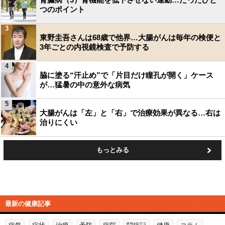
つのポイント
3
東野圭吾さんは68歳で他界…大腸がんは毎年の検便と
3年ごとの内視鏡検査で予防する
4
脇に塗る“汗止め”で「片目だけ瞳孔が開く」ケース
が…猛暑の中の意外な病気
5
大腸がんは「左」と「右」で治療効果が異なる…右は
治りにくい
もっとみる
最新の健康記事