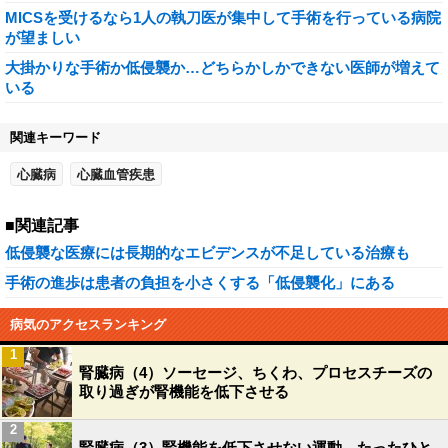
MICSを受けるなら1人の執刀医が集中して手術を行っている病院
が望ましい
大掛かりな手術か低侵襲か…どちらかしかできない医師が増えて
いる
関連キーワード
心臓病
心臓血管疾患
■関連記事
低侵襲な医療には長期的なエビデンスが不足している治療も
手術の進歩は患者の負担を小さくする「低侵襲化」にある
病気のアクセスランキング
1
腎臓病（4）ソーセージ、ちくわ、プロセスチーズの
取り過ぎが腎機能を低下させる
2
腎臓病（3）腎機能を低下させない運動…たったひと