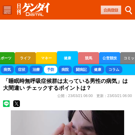
スポーツ
ライフ
マネー
健康
競馬
公営競技
コミッ
ボートレース
競輪
オートレース
病気
症状
治療
予防
病院
闘病記
健康
コラム
「睡眠時無呼吸症候群は太っている男性の病気」は
大間違い チェックするポイントは？
公開：
23/03/21 06:00
更新：
23/03/21 06:00