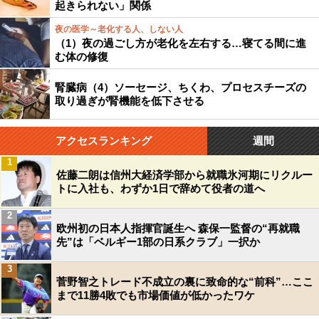
起きられない」関係
夜の医学～老化する人、しない人
（1）夜の過ごし方が老化を左右する…寝てる間に進
む体の修復
腎臓病（4）ソーセージ、ちくわ、プロセスチーズの
取り過ぎが腎機能を低下させる
アクセスランキング
週間
1
佐藤二朗は信州大経済学部から就職氷河期にリクルー
トに入社も、わずか1日で辞めて役者の道へ
2
欧州初の日本人指揮官誕生へ 森保一監督の“再就職
先”は「ベルギー1部の日系クラブ」一択か
3
菅野智之トレード不成立の裏に致命的な“前科”…ここ
まで11勝4敗でも市場価値が低かったワケ