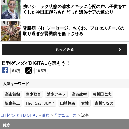
4
強いショック状態の清水アキラに心配の声…子供を亡
くした神田正輝らもたどった遺族ケアの道のり
5
腎臓病（4）ソーセージ、ちくわ、プロセスチーズの
取り過ぎが腎機能を低下させる
もっとみる
日刊ゲンダイDIGITALを読もう！
6.6万
18.5万
人気キーワード
高市首相
青木歌音
清水アキラ
高市政権
黄川田仁志
板東英二
Hey! Say! JUMP
山崎怜奈
女性
吉川ひなの
日刊ゲンダイDIGITAL
健康
予防ニュース
記事
健康