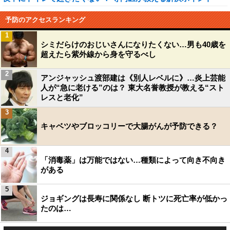
予防のアクセスランキング
1
シミだらけのおじいさんになりたくない…男も40歳を
超えたら紫外線から身を守るべし
2
アンジャッシュ渡部建は《別人レベルに》…炎上芸能
人が“急に老ける”のは？ 東大名誉教授が教える“スト
レスと老化”
3
キャベツやブロッコリーで大腸がんが予防できる？
4
「消毒薬」は万能ではない…種類によって向き不向き
がある
5
ジョギングは長寿に関係なし 断トツに死亡率が低かっ
たのは…