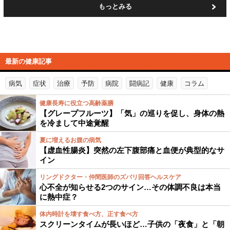
もっとみる
最新の健康記事
病気
症状
治療
予防
病院
闘病記
健康
コラム
健康長寿に役立つ高齢薬膳
【グレープフルーツ】「気」の巡りを促し、身体の熱
を冷まして中途覚醒
夏に増えるお腹の病気
【虚血性腸炎】突然の左下腹部痛と血便が典型的なサ
イン
リングドクター・仲間医師のズバリ回答ヘルスケア
心不全が知らせる2つのサイン…その体調不良は本当
に熱中症？
体内時計を壊す食べ方、正す食べ方
スクリーンタイムが長いほど…子供の「夜食」と「朝