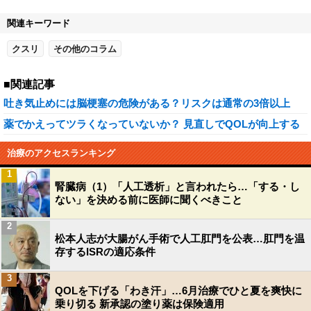
関連キーワード
クスリ
その他のコラム
■関連記事
吐き気止めには脳梗塞の危険がある？リスクは通常の3倍以上
薬でかえってツラくなっていないか？ 見直しでQOLが向上する
治療のアクセスランキング
1
腎臓病（1）「人工透析」と言われたら…「する・し
ない」を決める前に医師に聞くべきこと
2
松本人志が大腸がん手術で人工肛門を公表…肛門を温
存するISRの適応条件
3
QOLを下げる「わき汗」…6月治療でひと夏を爽快に
乗り切る 新承認の塗り薬は保険適用