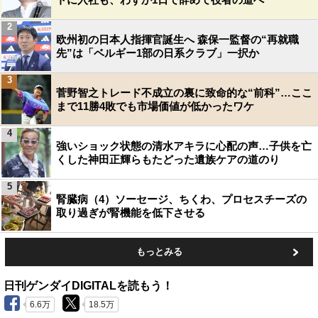
2
欧州初の日本人指揮官誕生へ 森保一監督の“再就職
先”は「ベルギー1部の日系クラブ」一択か
3
菅野智之トレード不成立の裏に致命的な“前科”…ここ
まで11勝4敗でも市場価値が低かったワケ
4
強いショック状態の清水アキラに心配の声…子供を亡
くした神田正輝らもたどった遺族ケアの道のり
5
腎臓病（4）ソーセージ、ちくわ、プロセスチーズの
取り過ぎが腎機能を低下させる
もっとみる
日刊ゲンダイDIGITALを読もう！
6.6万
18.5万