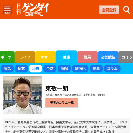
スポーツ
ライフ
マネー
健康
競馬
公営競技
コミッ
ボートレース
競輪
オートレース
病気
症状
治療
予防
病院
闘病記
健康
コラム
東敬一朗
石川県・金沢市「浅ノ川総合病院」薬剤部主任、薬剤師
著者のコラム一覧
1976年、愛知県生まれの三重県育ち。摂南大学卒。金沢大学大学院修了。薬学博士。日本リ
ハビリテーション栄養学会理事。日本臨床栄養代謝学会代議員。栄養サポートチーム専門療
法士、老年薬学指導薬剤師など、栄養や高齢者の薬物療法に関する専門資格を取得。