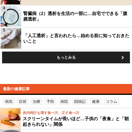
4
腎臓病（2）透析を生活の一部に…自宅でできる「腹
膜透析」
5
「人工透析」と言われたら…始める前に知っておきた
いこと
もっとみる
最新の健康記事
病気
症状
治療
予防
病院
闘病記
健康
コラム
体内時計を壊す食べ方、正す食べ方
スクリーンタイムが長いほど…子供の「夜食」と「朝
起きられない」関係