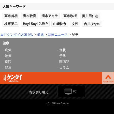
人気キーワード
高市首相
青木歌音
清水アキラ
高市政権
黄川田仁志
板東英二
Hey! Say! JUMP
山崎怜奈
女性
吉川ひなの
日刊ゲンダイDIGITAL
健康
治療ニュース
記事
健康
病気
症状
治療
予防
病院
闘病記
健康
コラム
表示切り替え
（C）Nikkan Gendai