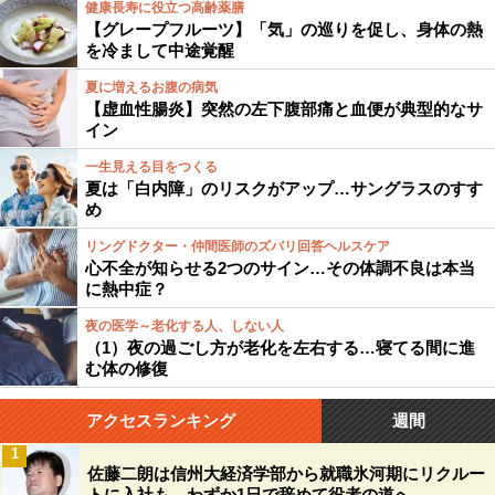
健康長寿に役立つ高齢薬膳
【グレープフルーツ】「気」の巡りを促し、身体の熱
を冷まして中途覚醒
夏に増えるお腹の病気
【虚血性腸炎】突然の左下腹部痛と血便が典型的なサ
イン
一生見える目をつくる
夏は「白内障」のリスクがアップ…サングラスのすす
め
リングドクター・仲間医師のズバリ回答ヘルスケア
心不全が知らせる2つのサイン…その体調不良は本当
に熱中症？
夜の医学～老化する人、しない人
（1）夜の過ごし方が老化を左右する…寝てる間に進
む体の修復
アクセスランキング
週間
1
佐藤二朗は信州大経済学部から就職氷河期にリクルー
トに入社も、わずか1日で辞めて役者の道へ