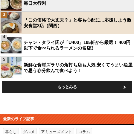
毎日大行列
3
「この価格で大丈夫？」と客も心配に…応援しよう激
安食堂3店（関西）
4
チャン・タライ氏が「U400」185軒から厳選！ 400円
以下で食べられるラーメンの名店3
5
新鮮な食材ズラリの角打ち店も人気 安くてうまい魚屋
で思う存分飲んで食べよう！
もっとみる
最新のライフ記事
暮らし
グルメ
アミューズメント
コラム