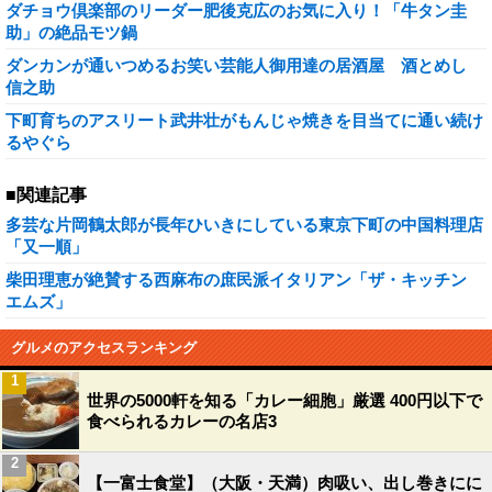
ダチョウ倶楽部のリーダー肥後克広のお気に入り！「牛タン圭
助」の絶品モツ鍋
ダンカンが通いつめるお笑い芸能人御用達の居酒屋 酒とめし
信之助
下町育ちのアスリート武井壮がもんじゃ焼きを目当てに通い続け
るやぐら
■関連記事
多芸な片岡鶴太郎が長年ひいきにしている東京下町の中国料理店
「又一順」
柴田理恵が絶賛する西麻布の庶民派イタリアン「ザ・キッチン
エムズ」
グルメのアクセスランキング
1
世界の5000軒を知る「カレー細胞」厳選 400円以下で
食べられるカレーの名店3
2
【一富士食堂】（大阪・天満）肉吸い、出し巻きにに