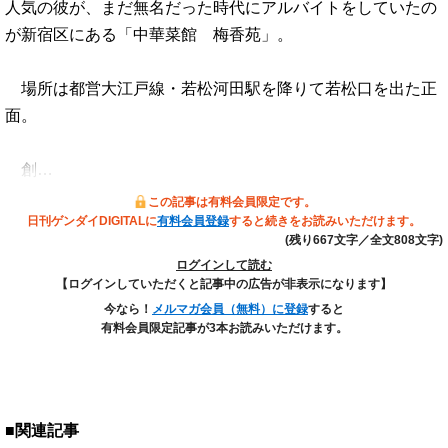
人気の彼が、まだ無名だった時代にアルバイトをしていたの
が新宿区にある「中華菜館 梅香苑」。
場所は都営大江戸線・若松河田駅を降りて若松口を出た正
面。
創…
この記事は有料会員限定です。
日刊ゲンダイDIGITALに
有料会員登録
すると続きをお読みいただけます。
(残り667文字／全文808文字)
ログインして読む
【ログインしていただくと記事中の広告が非表示になります】
今なら！
メルマガ会員（無料）に登録
すると
有料会員限定記事が3本お読みいただけます。
■関連記事