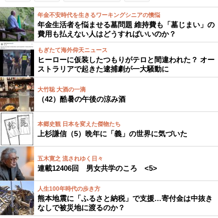
年金不安時代を生きるワーキングシニアの懊悩
年金生活者を悩ませる墓問題 維持費も「墓じまい」の
費用も払えない人はどうすればいいのか？
もぎたて海外仰天ニュース
ヒーローに仮装したつもりがテロと間違われた？ オー
ストラリアで起きた逮捕劇が一大騒動に
大竹聡 大酒の一滴
（42）酷暑の午後の涼み酒
本郷史観 日本を変えた傑物たち
上杉謙信（5）晩年に「義」の世界に気づいた
五木寛之 流されゆく日々
連載12406回 男女共学のころ <5>
人生100年時代の歩き方
熊本地震に「ふるさと納税」で支援…寄付金は中抜き
なしで被災地に渡るのか？