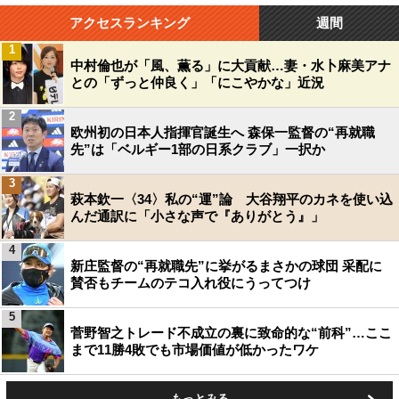
アクセスランキング
週間
1
中村倫也が「風、薫る」に大貢献…妻・水卜麻美アナ
との「ずっと仲良く」「にこやかな」近況
2
欧州初の日本人指揮官誕生へ 森保一監督の“再就職
先”は「ベルギー1部の日系クラブ」一択か
3
萩本欽一〈34〉私の“運”論 大谷翔平のカネを使い込
んだ通訳に「小さな声で『ありがとう』」
4
新庄監督の“再就職先”に挙がるまさかの球団 采配に
賛否もチームのテコ入れ役にうってつけ
5
菅野智之トレード不成立の裏に致命的な“前科”…ここ
まで11勝4敗でも市場価値が低かったワケ
もっとみる