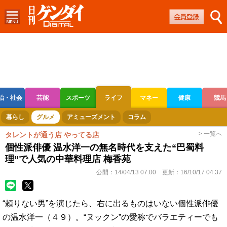
治・社会
芸能
スポーツ
ライフ
マネー
健康
競馬
ボートレース
競輪
オートレース
暮らし
グルメ
アミューズメント
コラム
> 一覧へ
タレントが通う店 やってる店
個性派俳優 温水洋一の無名時代を支えた“巴蜀料
理”で人気の中華料理店 梅香苑
公開：
14/04/13 07:00
更新：
16/10/17 04:37
“頼りない男”を演じたら、右に出るものはいない個性派俳優
の温水洋一（４９）。“ヌックン”の愛称でバラエティーでも