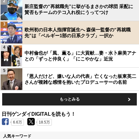
2
新庄監督の“再就職先”に挙がるまさかの球団 采配に
賛否もチームのテコ入れ役にうってつけ
3
欧州初の日本人指揮官誕生へ 森保一監督の“再就職
先”は「ベルギー1部の日系クラブ」一択か
4
中村倫也が「風、薫る」に大貢献…妻・水卜麻美アナ
との「ずっと仲良く」「にこやかな」近況
5
「恩人だけど、嫌いな人の代表」亡くなった板東英二
さんが複雑な感情を抱いたプロデューサーの名前
もっとみる
日刊ゲンダイDIGITALを読もう！
6.6万
18.5万
人気キーワード