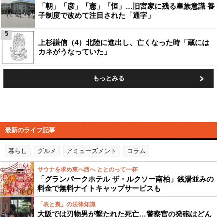
「朝」「彦」「憲」「恒」…旧宮家に残る皇族意識 養
子制度で改めて注目された「通字」
5
上杉謙信（4）北陸に進出し、亡くなった時「蔵には
カネがうなっていた」
もっとみる
最新のライフ記事
暮らし
グルメ
アミューズメント
コラム
サウナを求め東へ西へ ととのって一杯
「グランパークホテル ザ・ルクソー南柏」銭湯並みの
料金で無料ナイトキャップサービスも
「表と裏」の法律知識
大阪では刃物男が撃たれた死亡…警察官の発砲はどん