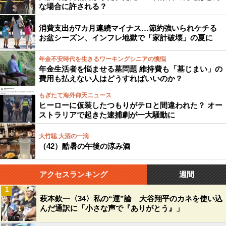
な場合に許される？
消費支出が7カ月連続マイナス…節約強いられケチる
お盆シーズン、インフレ地獄で「家計破壊」の夏に
年金不安時代を生きるワーキングシニアの懊悩
年金生活者を悩ませる墓問題 維持費も「墓じまい」の
費用も払えない人はどうすればいいのか？
もぎたて海外仰天ニュース
ヒーローに仮装したつもりがテロと間違われた？ オー
ストラリアで起きた逮捕劇が一大騒動に
大竹聡 大酒の一滴
（42）酷暑の午後の涼み酒
アクセスランキング
週間
1
萩本欽一〈34〉私の“運”論 大谷翔平のカネを使い込
んだ通訳に「小さな声で『ありがとう』」