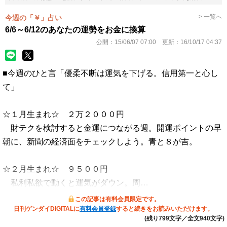
> 一覧へ
今週の「￥」占い
6/6～6/12のあなたの運勢をお金に換算
公開：
15/06/07 07:00
更新：
16/10/17 04:37
■今週のひと言「優柔不断は運気を下げる。信用第一と心し
て」
☆１月生まれ☆ ２万２０００円
財テクを検討すると金運につながる週。開運ポイントの早
朝に、新聞の経済面をチェックしよう。青と８が吉。
☆２月生まれ☆ ９５００円
私利私欲で動くと運気がダウン。周…
この記事は有料会員限定です。
日刊ゲンダイDIGITALに
有料会員登録
すると続きをお読みいただけます。
(残り799文字／全文940文字)