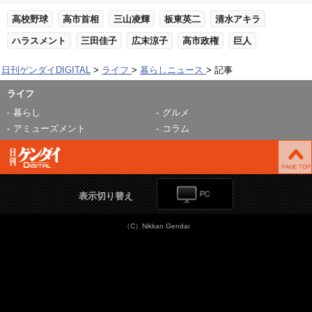
高校野球
高市首相
三山凌輝
板東英二
清水アキラ
ハラスメント
三田佳子
広末涼子
高市政権
巨人
日刊ゲンダイDIGITAL
ライフ
暮らしニュース
記事
ライフ
暮らし
グルメ
アミューズメント
コラム
表示切り替え
（C）Nikkan Gendai