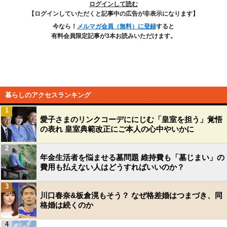
ログインして読む
【ログインしていただくと記事中の広告が非表示になります】
今なら！
メルマガ会員（無料）に登録
すると
有料会員限定記事が3本お読みいただけます。
暮らしのアクセスランキング
1
愛子さまのリンクコーデににじむ「皇室を担う」覚悟
の表れ 皇室典範改正にご本人の心中やいかに
2
年金生活者を悩ませる墓問題 維持費も「墓じまい」の
費用も払えない人はどうすればいいのか？
3
川口春奈&板倉滉もそう？ なぜ格差婚はつまづき、同
格婚は続くのか
4