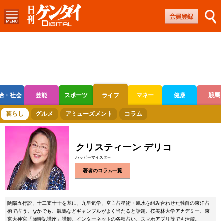
治・社会
芸能
スポーツ
ライフ
マネー
健康
競馬
ボートレース
競輪
オートレース
暮らし
グルメ
アミューズメント
コラム
クリスティーン デリコ
ハッピーマイスター
著者のコラム一覧
陰陽五行説、十二支十干を基に、九星気学、空亡占星術・風水を組み合わせた独自の東洋占
術で占う。なかでも、競馬などギャンブルがよく当たると話題。桜美林大学アカデミー、東
京大神宮「歳時記講座」講師、インターネットの各種占い、スマホアプリ等でも活躍。