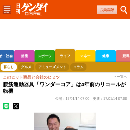
治・社会
芸能
スポーツ
ライフ
マネー
健康
競馬
ボートレース
競輪
オートレース
暮らし
グルメ
アミューズメント
コラム
> 一覧へ
このヒット商品と会社のヒミツ
腹筋運動器具「ワンダーコア」は4年前のリコールが
転機
公開：
17/01/14 07:00
更新：
17/01/14 07:00