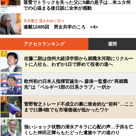
落雷でトラックを失った父に9歳の息子は…米ユタ州
での心温まる後日談に全米が感動
五木寛之 流されゆく日々
連載12405回 男女共学のころ <4>
アクセスランキング
週間
1
佐藤二朗は信州大経済学部から就職氷河期にリクルー
トに入社も、わずか1日で辞めて役者の道へ
2
欧州初の日本人指揮官誕生へ 森保一監督の“再就職
先”は「ベルギー1部の日系クラブ」一択か
3
菅野智之トレード不成立の裏に致命的な“前科”…ここ
まで11勝4敗でも市場価値が低かったワケ
4
強いショック状態の清水アキラに心配の声…子供を亡
くした神田正輝らもたどった遺族ケアの道のり