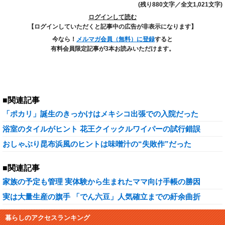
(残り880文字／全文1,021文字)
ログインして読む
【ログインしていただくと記事中の広告が非表示になります】
今なら！
メルマガ会員（無料）に登録
すると
有料会員限定記事が3本お読みいただけます。
■関連記事
「ポカリ」誕生のきっかけはメキシコ出張での入院だった
浴室のタイルがヒント 花王クイックルワイパーの試行錯誤
おしゃぶり昆布浜風のヒントは味噌汁の“失敗作”だった
■関連記事
家族の予定も管理 実体験から生まれたママ向け手帳の勝因
実は大量生産の旗手 「でん六豆」人気確立までの紆余曲折
暮らしのアクセスランキング