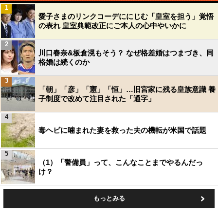
1
愛子さまのリンクコーデににじむ「皇室を担う」覚悟
の表れ 皇室典範改正にご本人の心中やいかに
2
川口春奈&板倉滉もそう？ なぜ格差婚はつまづき、同
格婚は続くのか
3
「朝」「彦」「憲」「恒」…旧宮家に残る皇族意識 養
子制度で改めて注目された「通字」
4
毒ヘビに噛まれた妻を救った夫の機転が米国で話題
5
（1）「警備員」って、こんなことまでやるんだっ
け？
もっとみる