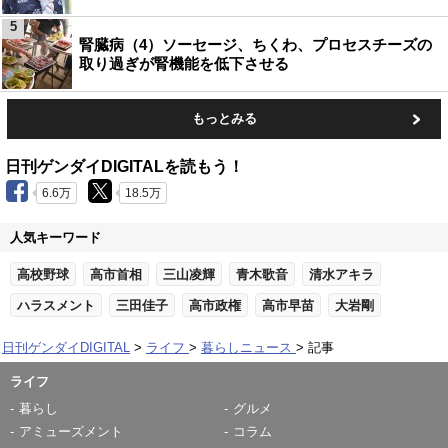
5
腎臓病（4）ソーセージ、ちくわ、プロセスチーズの
取り過ぎが腎機能を低下させる
もっとみる
日刊ゲンダイDIGITALを読もう！
6.6万
18.5万
人気キーワード
高校野球
高市首相
三山凌輝
青木歌音
清水アキラ
ハラスメント
三田佳子
高市政権
高市早苗
大岩剛
日刊ゲンダイDIGITAL
ライフ
暮らしニュース
記事
ライフ
暮らし
グルメ
アミューズメント
コラム