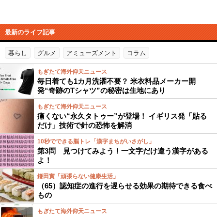
最新のライフ記事
暮らし
グルメ
アミューズメント
コラム
もぎたて海外仰天ニュース
毎日着ても1カ月洗濯不要？ 米衣料品メーカー開
発“奇跡のTシャツ”の秘密は生地にあり
もぎたて海外仰天ニュース
痛くない“永久タトゥー”が登場！ イギリス発「貼る
だけ」技術で針の恐怖を解消
10秒でできる脳トレ「漢字まちがいさがし」
第3問 見つけてみよう！一文字だけ違う漢字がある
よ！
鎌田實「頑張らない健康生活」
（65）認知症の進行を遅らせる効果の期待できる食べ
もの
もぎたて海外仰天ニュース