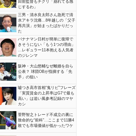
田前監督もチクリ「崩れてる感
じするわ」
三男・清水良太郎さん急死で清
水アキラ沈痛…8年越しの「父子
再共演」が始まったばかりだっ
た
バナナマン日村が簡単に復帰で
きそうにない「もう1つの理由」
…レギュラー11本抱える人気者
のジレンマ
阪神・大山悠輔なぜ離婚を自ら
公表？ 球団OBが指摘する「先
手」の狙い
嘘つき高市首相“鬼リピ”フレーズ
「実質賃金の上昇率はG7で最も
高い」は追い風参考記録のマヤ
カシ
菅野智之トレード不成立の裏に
致命的な“前科”…ここまで11勝4
敗でも市場価値が低かったワケ