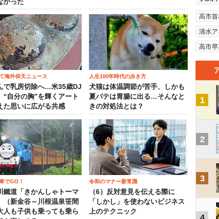
なかった
高市首
清水ア
高市早
て海外仰天ニュース
人生100年時代の歩き方
んで乳房切除へ…米35歳DJ
犬猫は体温調節が苦手、しかも
、“自分の胸”を輝くアート
夏バテは胃腸に出る…そんなと
1
えた思いに広がる共感
きの対処法とは？
2
3
車でGO！
令和のマナー新常識
川鐵道「きかんしゃトーマ
（6）反対意見を伝える際に
」（新金谷～川根温泉笹間
「しかし」を使わないビジネス
大人も子供も乗っても乗ら
上のテクニック
4