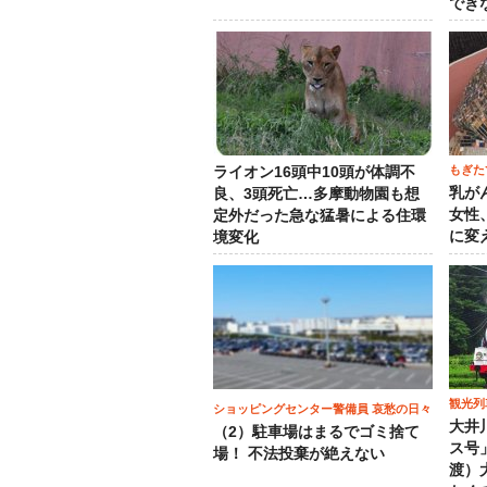
でき
もぎた
ライオン16頭中10頭が体調不
乳が
良、3頭死亡…多摩動物園も想
女性
定外だった急な猛暑による住環
に変
境変化
観光列
ショッピングセンター警備員 哀愁の日々
大井
（2）駐車場はまるでゴミ捨て
ス号
場！ 不法投棄が絶えない
渡）