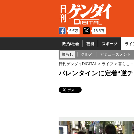
6.6万
18.5万
政治/社会
芸能
スポーツ
ライ
暮らし
グルメ
アミューズメント
日刊ゲンダイDIGITAL
ライフ
暮らしニ
バレンタインに定着“逆チ