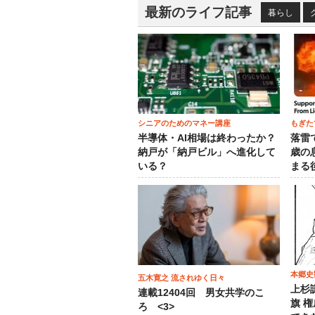
最新のライフ記事
暮らし
シニアのためのマネー講座
もぎた
半導体・AI相場は終わったか？
落雷
納戸が「納戸ビル」へ進化して
歳の
いる？
まる
本郷史
五木寛之 流されゆく日々
上杉
連載12404回 男女共学のこ
旗 
ろ <3>