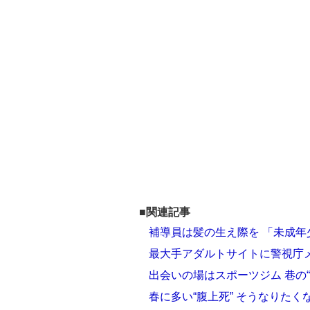
■関連記事
補導員は髪の生え際を 「未成
最大手アダルトサイトに警視庁
出会いの場はスポーツジム 巷の
春に多い“腹上死” そうなりた