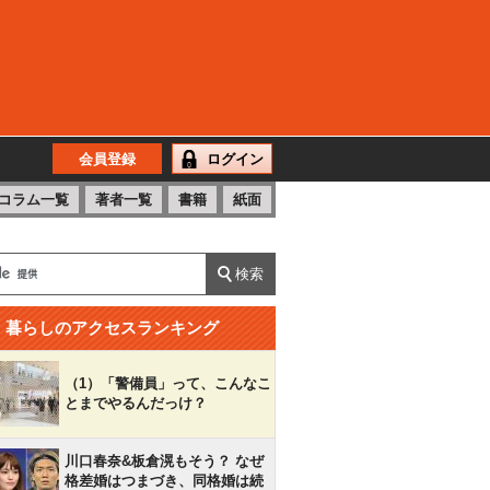
会員登録
ログイン
コラム一覧
著者一覧
書籍
紙面
暮らしのアクセスランキング
（1）「警備員」って、こんなこ
とまでやるんだっけ？
川口春奈&板倉滉もそう？ なぜ
格差婚はつまづき、同格婚は続