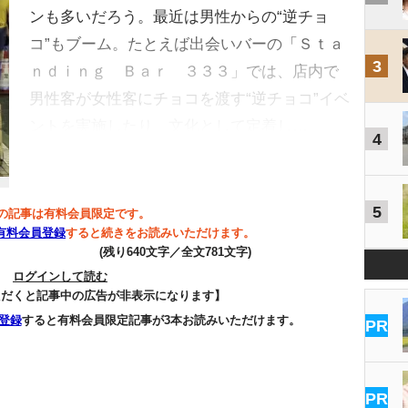
ンも多いだろう。最近は男性からの“逆チョ
コ”もブーム。たとえば出会いバーの「Ｓｔａ
3
ｎｄｉｎｇ Ｂａｒ ３３３」では、店内で
男性客が女性客にチョコを渡す“逆チョコ”イベ
ントを実施したり、文化として定着し…
4
5
の記事は有料会員限定です。
有料会員登録
すると続きをお読みいただけます。
(残り640文字／全文781文字)
ログインして読む
ただくと記事中の広告が非表示になります】
登録
すると有料会員限定記事が3本お読みいただけます。
PR
PR