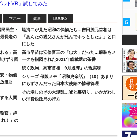
ダルトVR」試してみた
マネー
健康
BOOKS
5
国民民主・
堤清二が見た昭和の傑物たち…吉田茂元首相は
最長老の
「あんたの親父さんが死んでホッとしたよ」と口
にした
わる」高
高市早苗は安倍晋三の「忠犬」だった…服装もメ
駆けずり回
ークも指図された2021年総裁選の茶番
続く政局…高市首相「9月退陣」の現実味
安・物価
シリーズ 保阪メモ「昭和史余話」（10）あまり
放漫財
にもずさんだった日本大使館の情報管理
その場しのぎの大混乱…嘘と裏切り、いかがわし
する人間
い消費税政局の行方
務官」起
くれ！」の