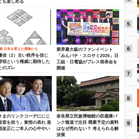
ても楽しめる
5
6
観 日本を変えた傑物たち
業界最大級のファンイベント
謙信（2）古い秩序を信じ
「みんパチ・スロサミ2026」日
管領という権威に期待した
工組・日電協がプレス発表会を
とのズレ
開催
7
8
さまのリンクコーデににじ
奈良県立民族博物館の収蔵庫パ
皇室を担う」覚悟の表れ 皇
ンク報道で注目 廃棄予定の資料
9
範改正にご本人の心中やい
はなぜ売れない？ 考えられる解
決策