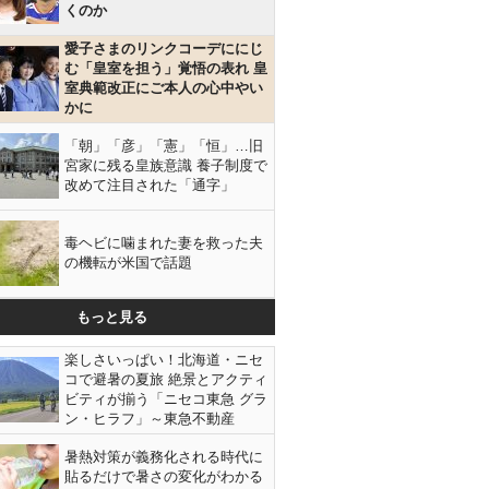
くのか
愛子さまのリンクコーデににじ
む「皇室を担う」覚悟の表れ 皇
室典範改正にご本人の心中やい
かに
「朝」「彦」「憲」「恒」…旧
宮家に残る皇族意識 養子制度で
改めて注目された「通字」
毒ヘビに噛まれた妻を救った夫
の機転が米国で話題
もっと見る
楽しさいっぱい！北海道・ニセ
コで避暑の夏旅 絶景とアクティ
ビティが揃う「ニセコ東急 グラ
ン・ヒラフ」～東急不動産
暑熱対策が義務化される時代に
貼るだけで暑さの変化がわかる