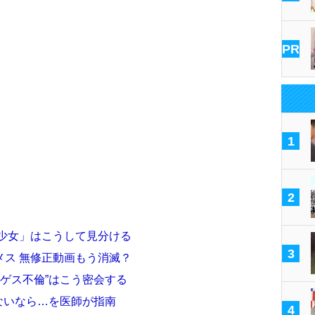
PR
1
2
年少女」はこうして見分ける
3
メス 無修正動画もう消滅？
“ゲス不倫”はこう密会する
くないなら…を医師が指南
4