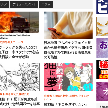
グルメ
アミューズメント
コラム
て海外仰天ニュース
熊本地震でも相次ぐフェイク動
でトラックを失った父に9
画から勧善懲悪ドラマも SNS収
息子は…米ユタ州での心温
益化モデルで問われる表現規制
後日談に全米が感動
の可能性
観 日本を変えた傑物たち
眼鏡男子は猫に夢中～猫愛が止まらな
謙信（3）配下が何度も反
い！～
権威だけでは戦国武士を統率
第33回「ネコを見守りたい」
人気