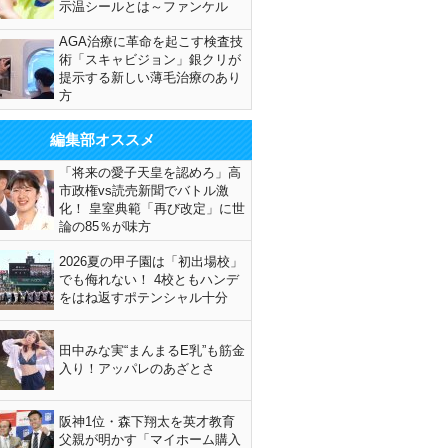
示温シールとは～ファンケル
AGA治療に革命を起こす検査技
術「スキャビジョン」銀クリが
提示する新しい薄毛治療のあり
方
編集部オススメ
「将来の愛子天皇を認めろ」高
市政権vs読売新聞でバトル激
化！ 皇室典範「再び改定」に世
論の85％が味方
2026夏の甲子園は「初出場校」
でも侮れない！ 4校ともハンデ
をはね返すポテンシャル十分
田中みな実“まんまるE乳”も筋金
入り！アッパレのあざとさ
阪神1位・森下翔太を英才教育
父親が明かす「マイホーム購入