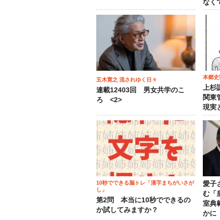
なく
本郷史
五木寛之 流されゆく日々
上杉
連載12403回 男女共学のこ
関東
ろ <2>
現実
10秒でできる脳トレ「漢字まちがいさが
愛子
し」
む「
第2問 本当に10秒でできるの
室典
か試してみますか？
かに