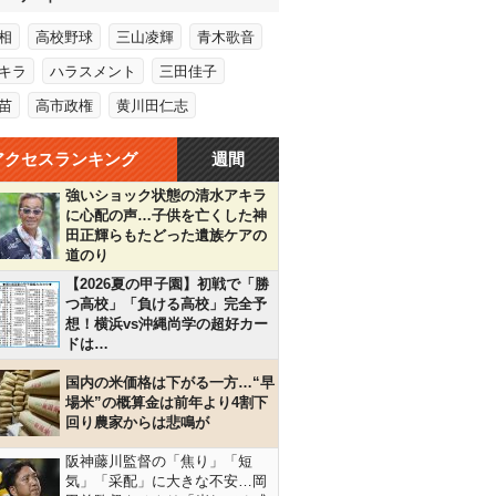
相
高校野球
三山凌輝
青木歌音
キラ
ハラスメント
三田佳子
苗
高市政権
黄川田仁志
アクセスランキング
週間
強いショック状態の清水アキラ
に心配の声…子供を亡くした神
田正輝らもたどった遺族ケアの
道のり
【2026夏の甲子園】初戦で「勝
つ高校」「負ける高校」完全予
想！横浜vs沖縄尚学の超好カー
ドは…
国内の米価格は下がる一方…“早
場米”の概算金は前年より4割下
回り農家からは悲鳴が
阪神藤川監督の「焦り」「短
気」「采配」に大きな不安…岡