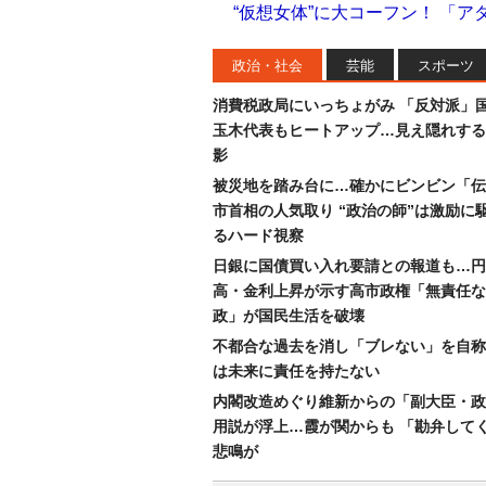
“仮想女体”に大コーフン！ 「ア
政治・社会
芸能
スポーツ
消費税政局にいっちょがみ 「反対派」
玉木代表もヒートアップ…見え隠れする
影
被災地を踏み台に…確かにビンビン「伝
市首相の人気取り “政治の師”は激励に
るハード視察
日銀に国債買い入れ要請との報道も…円
高・金利上昇が示す高市政権「無責任な
政」が国民生活を破壊
不都合な過去を消し「ブレない」を自称
は未来に責任を持たない
内閣改造めぐり維新からの「副大臣・政
用説が浮上…霞が関からも 「勘弁して
悲鳴が