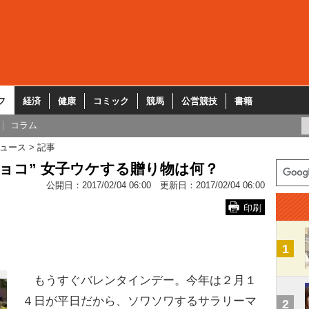
フ
経済
健康
コミック
競馬
公営競技
書籍
コラム
ュース
記事
ョコ” 女子ウケする贈り物は何？
公開日：
2017/02/04 06:00
更新日：
2017/02/04 06:00
印刷
1
もうすぐバレンタインデー。今年は２月１
４日が平日だから、ソワソワするサラリーマ
2