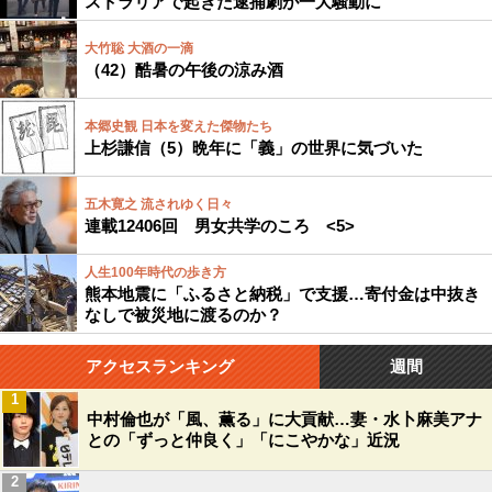
ストラリアで起きた逮捕劇が一大騒動に
大竹聡 大酒の一滴
（42）酷暑の午後の涼み酒
本郷史観 日本を変えた傑物たち
上杉謙信（5）晩年に「義」の世界に気づいた
五木寛之 流されゆく日々
連載12406回 男女共学のころ <5>
人生100年時代の歩き方
熊本地震に「ふるさと納税」で支援…寄付金は中抜き
なしで被災地に渡るのか？
アクセスランキング
週間
1
中村倫也が「風、薫る」に大貢献…妻・水卜麻美アナ
との「ずっと仲良く」「にこやかな」近況
2