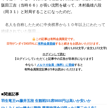
阪田三吉（当時６６）が長い沈黙を破って、木村義雄八段
（同３１）と対局することになったのだ。
名人を自称したために中央棋界から１０年以上にわたって
絶縁されていた阪田…
この記事は有料会員限定です。
日刊ゲンダイDIGITALに
有料会員登録
すると続きをお読みいただけます。
(残り1,032文字／全文1,172文字)
ログインして読む
【ログインしていただくと記事中の広告が非表示になります】
今なら！
メルマガ会員（無料）に登録
すると
有料会員限定記事が3本お読みいただけます。
■関連記事
羽生竜王vs藤井五段 生観戦SS席9800円は高いか安いか
ひふみんが一橋大に降臨 満員独演会で語った“第二の人生”