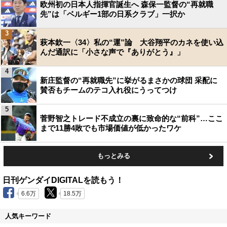
欧州初の日本人指揮官誕生へ 森保一監督の“再就職
先”は「ベルギー1部の日系クラブ」一択か
3
萩本欽一〈34〉私の“運”論 大谷翔平のカネを使い込
んだ通訳に「小さな声で『ありがとう』」
4
新庄監督の“再就職先”に挙がるまさかの球団 采配に
賛否もチームのテコ入れ役にうってつけ
5
菅野智之トレード不成立の裏に致命的な“前科”…ここ
まで11勝4敗でも市場価値が低かったワケ
もっとみる
日刊ゲンダイDIGITALを読もう！
6.6万
18.5万
人気キーワード