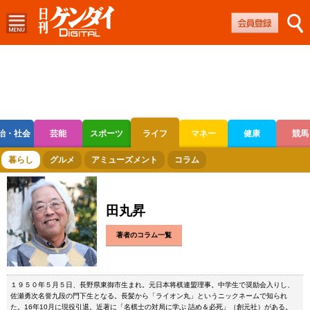
治・社会
芸能
スポーツ
ライフ
マネー
健康
競馬
ボートレース
競輪
オートレース
暮らし
グルメ
アミューズメント
コラム
田丸昇
著者のコラム一覧
１９５０年５月５日、長野県東御市生まれ。元日本将棋連盟理事。中学生で奨励会入りし、
佐瀬勇次名誉九段の門下生となる。長髪から「ライオン丸」というニックネームで知られ
た。16年10月に現役引退。近著に「名棋士の対局に学ぶ 詰め＆必死」（創元社）がある。