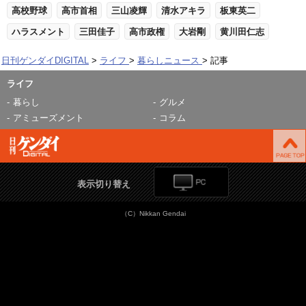
高校野球
高市首相
三山凌輝
清水アキラ
板東英二
ハラスメント
三田佳子
高市政権
大岩剛
黄川田仁志
日刊ゲンダイDIGITAL
ライフ
暮らしニュース
記事
ライフ
暮らし
グルメ
アミューズメント
コラム
表示切り替え
（C）Nikkan Gendai