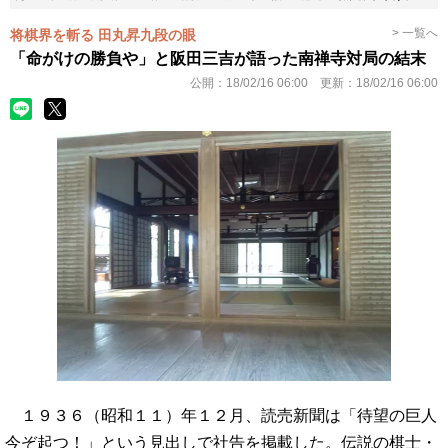
> 一覧へ
将棋界を斬る 田丸昇九段の眼
「命がけの勝負や」と阪田三吉が語った南禅寺対局の結末
公開：
18/02/16 06:00
更新：
18/02/16 06:00
１９３６（昭和１１）年１２月、読売新聞は「待望の巨人
今ぞ起つ！」という見出しで社告を掲載した。伝説の棋士・