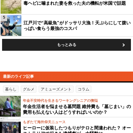
毒ヘビに噛まれた妻を救った夫の機転が米国で話題
5
江戸川で“高級魚”がドッサリ大漁！天ぷらにして腹い
っぱい食らう最強のコスパ
もっとみる
最新のライフ記事
暮らし
グルメ
アミューズメント
コラム
年金不安時代を生きるワーキングシニアの懊悩
年金生活者を悩ませる墓問題 維持費も「墓じまい」の
費用も払えない人はどうすればいいのか？
もぎたて海外仰天ニュース
ヒーローに仮装したつもりがテロと間違われた？ オー