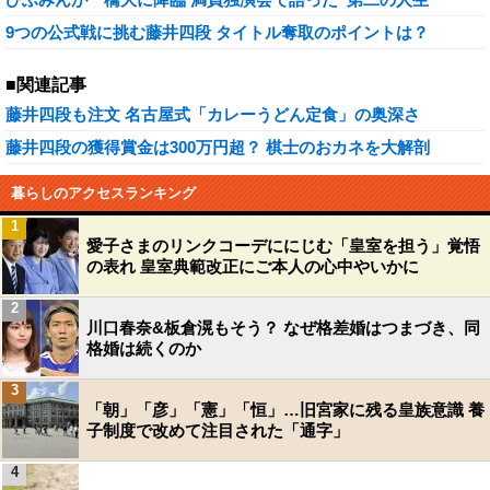
9つの公式戦に挑む藤井四段 タイトル奪取のポイントは？
■関連記事
藤井四段も注文 名古屋式「カレーうどん定食」の奥深さ
藤井四段の獲得賞金は300万円超？ 棋士のおカネを大解剖
暮らしのアクセスランキング
1
愛子さまのリンクコーデににじむ「皇室を担う」覚悟
の表れ 皇室典範改正にご本人の心中やいかに
2
川口春奈&板倉滉もそう？ なぜ格差婚はつまづき、同
格婚は続くのか
3
「朝」「彦」「憲」「恒」…旧宮家に残る皇族意識 養
子制度で改めて注目された「通字」
4