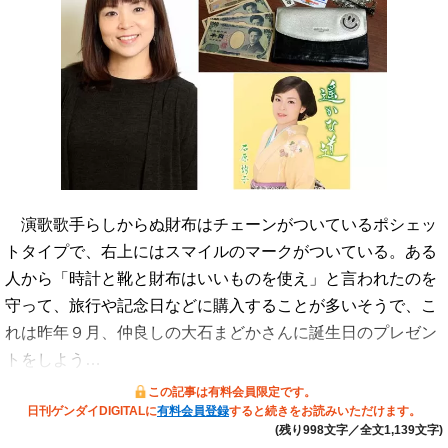
演歌歌手らしからぬ財布はチェーンがついているポシェッ
トタイプで、右上にはスマイルのマークがついている。ある
人から「時計と靴と財布はいいものを使え」と言われたのを
守って、旅行や記念日などに購入することが多いそうで、こ
れは昨年９月、仲良しの大石まどかさんに誕生日のプレゼン
トをしよう…
この記事は有料会員限定です。
日刊ゲンダイDIGITALに
有料会員登録
すると続きをお読みいただけます。
(残り998文字／全文1,139文字)