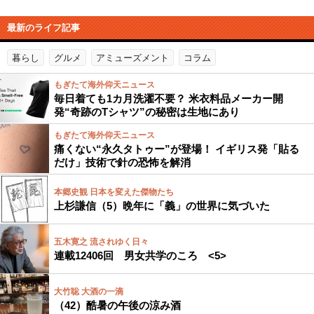
最新のライフ記事
暮らし
グルメ
アミューズメント
コラム
もぎたて海外仰天ニュース
毎日着ても1カ月洗濯不要？ 米衣料品メーカー開
発“奇跡のTシャツ”の秘密は生地にあり
もぎたて海外仰天ニュース
痛くない“永久タトゥー”が登場！ イギリス発「貼る
だけ」技術で針の恐怖を解消
本郷史観 日本を変えた傑物たち
上杉謙信（5）晩年に「義」の世界に気づいた
五木寛之 流されゆく日々
連載12406回 男女共学のころ <5>
大竹聡 大酒の一滴
（42）酷暑の午後の涼み酒