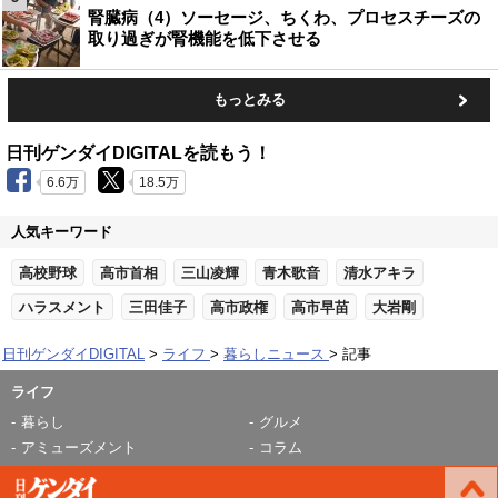
腎臓病（4）ソーセージ、ちくわ、プロセスチーズの
取り過ぎが腎機能を低下させる
もっとみる
日刊ゲンダイDIGITALを読もう！
6.6万
18.5万
人気キーワード
高校野球
高市首相
三山凌輝
青木歌音
清水アキラ
ハラスメント
三田佳子
高市政権
高市早苗
大岩剛
日刊ゲンダイDIGITAL
ライフ
暮らしニュース
記事
ライフ
暮らし
グルメ
アミューズメント
コラム