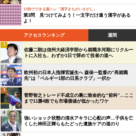
10秒でできる脳トレ「漢字まちがいさがし」
第3問 見つけてみよう！一文字だけ違う漢字がある
よ！
アクセスランキング
週間
1
佐藤二朗は信州大経済学部から就職氷河期にリクルー
トに入社も、わずか1日で辞めて役者の道へ
2
欧州初の日本人指揮官誕生へ 森保一監督の“再就職
先”は「ベルギー1部の日系クラブ」一択か
3
菅野智之トレード不成立の裏に致命的な“前科”…ここ
まで11勝4敗でも市場価値が低かったワケ
4
強いショック状態の清水アキラに心配の声…子供を亡
くした神田正輝らもたどった遺族ケアの道のり
5