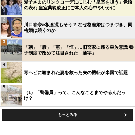
愛子さまのリンクコーデににじむ「皇室を担う」覚悟
の表れ 皇室典範改正にご本人の心中やいかに
2
川口春奈&板倉滉もそう？ なぜ格差婚はつまづき、同
格婚は続くのか
3
「朝」「彦」「憲」「恒」…旧宮家に残る皇族意識 養
子制度で改めて注目された「通字」
4
毒ヘビに噛まれた妻を救った夫の機転が米国で話題
5
（1）「警備員」って、こんなことまでやるんだっ
け？
もっとみる