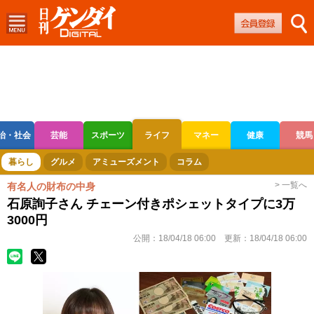
治・社会
芸能
スポーツ
ライフ
マネー
健康
競馬
ボートレース
競輪
オートレース
暮らし
グルメ
アミューズメント
コラム
> 一覧へ
有名人の財布の中身
石原詢子さん チェーン付きポシェットタイプに3万
3000円
公開：
18/04/18 06:00
更新：
18/04/18 06:00