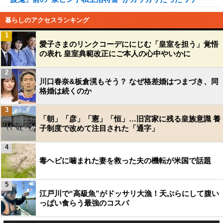
暮らしのアクセスランキング
1
愛子さまのリンクコーデににじむ「皇室を担う」覚悟
の表れ 皇室典範改正にご本人の心中やいかに
2
川口春奈&板倉滉もそう？ なぜ格差婚はつまづき、同
格婚は続くのか
3
「朝」「彦」「憲」「恒」…旧宮家に残る皇族意識 養
子制度で改めて注目された「通字」
4
毒ヘビに噛まれた妻を救った夫の機転が米国で話題
5
江戸川で“高級魚”がドッサリ大漁！天ぷらにして腹い
っぱい食らう最強のコスパ