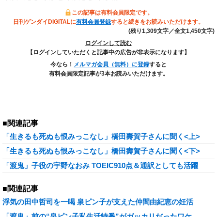
この記事は有料会員限定です。
日刊ゲンダイDIGITALに
有料会員登録
すると続きをお読みいただけます。
(残り1,309文字／全文1,450文字)
ログインして読む
【ログインしていただくと記事中の広告が非表示になります】
今なら！
メルマガ会員（無料）に登録
すると
有料会員限定記事が3本お読みいただけます。
■関連記事
「生きるも死ぬも恨みっこなし」橋田壽賀子さんに聞く<上>
「生きるも死ぬも恨みっこなし」橋田壽賀子さんに聞く<下>
「渡鬼」子役の宇野なおみ TOEIC910点＆通訳としても活躍
■関連記事
浮気の田中哲司を一喝 泉ピン子が支えた仲間由紀恵の妊活
「渡鬼」前の“泉ピン子私生活特番”がガッカリだったワケ