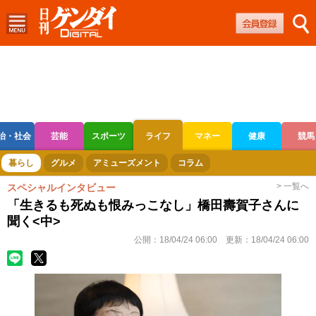
治・社会
芸能
スポーツ
ライフ
マネー
健康
競馬
ボートレース
競輪
オートレース
暮らし
グルメ
アミューズメント
コラム
> 一覧へ
スペシャルインタビュー
「生きるも死ぬも恨みっこなし」橋田壽賀子さんに
聞く<中>
公開：
18/04/24 06:00
更新：
18/04/24 06:00