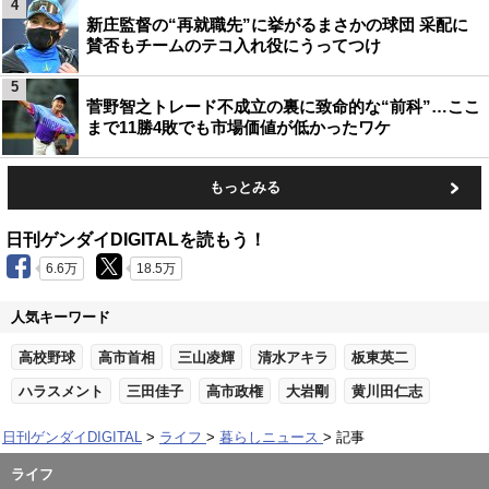
4
新庄監督の“再就職先”に挙がるまさかの球団 采配に
賛否もチームのテコ入れ役にうってつけ
5
菅野智之トレード不成立の裏に致命的な“前科”…ここ
まで11勝4敗でも市場価値が低かったワケ
もっとみる
日刊ゲンダイDIGITALを読もう！
6.6万
18.5万
人気キーワード
高校野球
高市首相
三山凌輝
清水アキラ
板東英二
ハラスメント
三田佳子
高市政権
大岩剛
黄川田仁志
日刊ゲンダイDIGITAL
ライフ
暮らしニュース
記事
ライフ