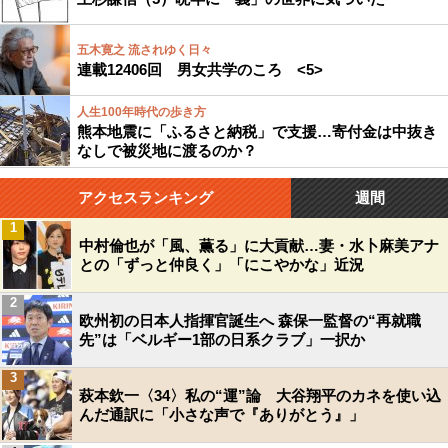
五木寛之 流されゆく日々
連載12406回 男女共学のころ <5>
人生100年時代の歩き方
熊本地震に「ふるさと納税」で支援…寄付金は中抜き
なしで被災地に渡るのか？
アクセスランキング
週間
1
中村倫也が「風、薫る」に大貢献…妻・水卜麻美アナ
との「ずっと仲良く」「にこやかな」近況
2
欧州初の日本人指揮官誕生へ 森保一監督の“再就職
先”は「ベルギー1部の日系クラブ」一択か
3
萩本欽一〈34〉私の“運”論 大谷翔平のカネを使い込
んだ通訳に「小さな声で『ありがとう』」