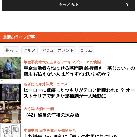
もっとみる
最新のライフ記事
暮らし
グルメ
アミューズメント
コラム
年金不安時代を生きるワーキングシニアの懊悩
年金生活者を悩ませる墓問題 維持費も「墓じまい」の
費用も払えない人はどうすればいいのか？
もぎたて海外仰天ニュース
ヒーローに仮装したつもりがテロと間違われた？ オー
ストラリアで起きた逮捕劇が一大騒動に
大竹聡 大酒の一滴
（42）酷暑の午後の涼み酒
本郷史観 日本を変えた傑物たち
上杉謙信（5）晩年に「義」の世界に気づいた