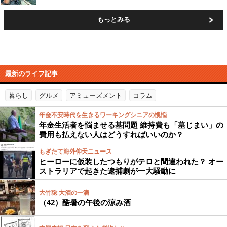
もっとみる
最新のライフ記事
暮らし
グルメ
アミューズメント
コラム
年金不安時代を生きるワーキングシニアの懊悩
年金生活者を悩ませる墓問題 維持費も「墓じまい」の
費用も払えない人はどうすればいいのか？
もぎたて海外仰天ニュース
ヒーローに仮装したつもりがテロと間違われた？ オー
ストラリアで起きた逮捕劇が一大騒動に
大竹聡 大酒の一滴
（42）酷暑の午後の涼み酒