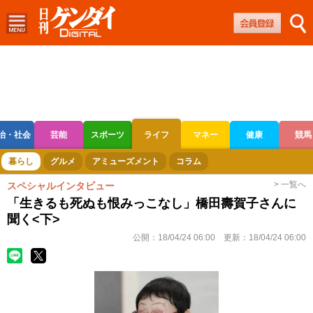
治・社会
芸能
スポーツ
ライフ
マネー
健康
競馬
ボートレース
競輪
オートレース
暮らし
グルメ
アミューズメント
コラム
> 一覧へ
スペシャルインタビュー
「生きるも死ぬも恨みっこなし」橋田壽賀子さんに
聞く<下>
公開：
18/04/24 06:00
更新：
18/04/24 06:00