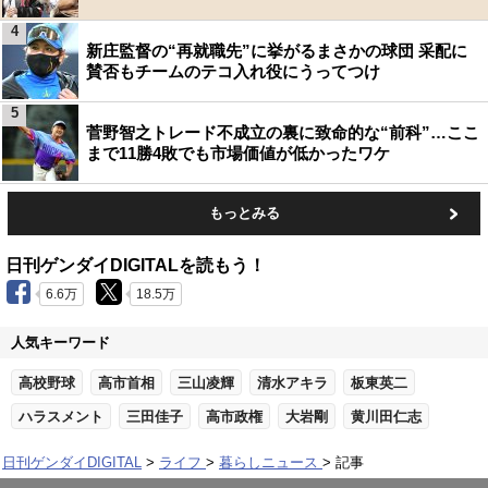
4
新庄監督の“再就職先”に挙がるまさかの球団 采配に
賛否もチームのテコ入れ役にうってつけ
5
菅野智之トレード不成立の裏に致命的な“前科”…ここ
まで11勝4敗でも市場価値が低かったワケ
もっとみる
日刊ゲンダイDIGITALを読もう！
6.6万
18.5万
人気キーワード
高校野球
高市首相
三山凌輝
清水アキラ
板東英二
ハラスメント
三田佳子
高市政権
大岩剛
黄川田仁志
日刊ゲンダイDIGITAL
ライフ
暮らしニュース
記事