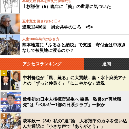
本郷史観 日本を変えた傑物たち
上杉謙信（5）晩年に「義」の世界に気づいた
五木寛之 流されゆく日々
連載12406回 男女共学のころ <5>
人生100年時代の歩き方
熊本地震に「ふるさと納税」で支援…寄付金は中抜き
なしで被災地に渡るのか？
アクセスランキング
週間
1
中村倫也が「風、薫る」に大貢献…妻・水卜麻美アナ
との「ずっと仲良く」「にこやかな」近況
2
欧州初の日本人指揮官誕生へ 森保一監督の“再就職
先”は「ベルギー1部の日系クラブ」一択か
3
萩本欽一〈34〉私の“運”論 大谷翔平のカネを使い込
んだ通訳に「小さな声で『ありがとう』」