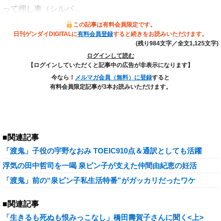
って押し車（シルバ…
この記事は有料会員限定です。
日刊ゲンダイDIGITALに
有料会員登録
すると続きをお読みいただけます。
(残り984文字／全文1,125文字)
ログインして読む
【ログインしていただくと記事中の広告が非表示になります】
今なら！
メルマガ会員（無料）に登録
すると
有料会員限定記事が3本お読みいただけます。
■関連記事
「渡鬼」子役の宇野なおみ TOEIC910点＆通訳としても活躍
浮気の田中哲司を一喝 泉ピン子が支えた仲間由紀恵の妊活
「渡鬼」前の“泉ピン子私生活特番”がガッカリだったワケ
■関連記事
「生きるも死ぬも恨みっこなし」橋田壽賀子さんに聞く<上>