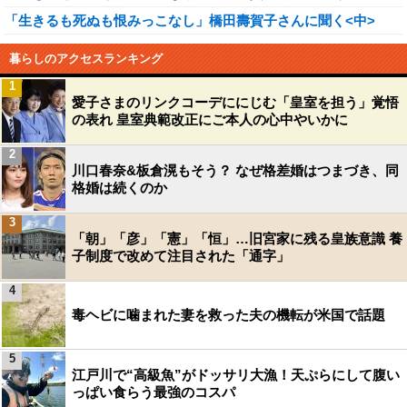
「生きるも死ぬも恨みっこなし」橋田壽賀子さんに聞く<中>
暮らしのアクセスランキング
1
愛子さまのリンクコーデににじむ「皇室を担う」覚悟
の表れ 皇室典範改正にご本人の心中やいかに
2
川口春奈&板倉滉もそう？ なぜ格差婚はつまづき、同
格婚は続くのか
3
「朝」「彦」「憲」「恒」…旧宮家に残る皇族意識 養
子制度で改めて注目された「通字」
4
毒ヘビに噛まれた妻を救った夫の機転が米国で話題
5
江戸川で“高級魚”がドッサリ大漁！天ぷらにして腹い
っぱい食らう最強のコスパ