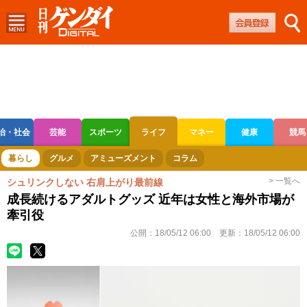
治・社会
芸能
スポーツ
ライフ
マネー
健康
競馬
ボートレース
競輪
オートレース
暮らし
グルメ
アミューズメント
コラム
> 一覧へ
シュリンクしない 右肩上がり最前線
成長続けるアダルトグッズ 近年は女性と海外市場が
牽引役
公開：
18/05/12 06:00
更新：
18/05/12 06:00