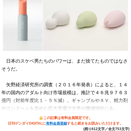
日本のスケベ男たちのパワーは、まだ捨てたものではなさ
そうだ。
矢野経済研究所の調査（２０１６年発表）によると、１４
年の国内のアダルト向け市場規模は、推計で４６兆９７６３
億円（対前年度比１・５％減）。ギャンブルやＡＶ、精力剤
やコンドームを含めた巨大市場で大半が微減傾向にあ…
この記事は有料会員限定です。
日刊ゲンダイDIGITALに
有料会員登録
すると続きをお読みいただけます。
(残り612文字／全文753文字)