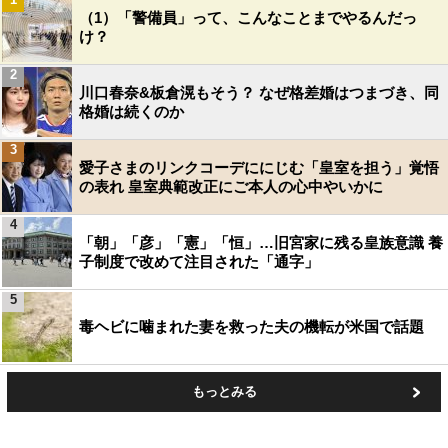
（1）「警備員」って、こんなことまでやるんだっ
け？
2
川口春奈&板倉滉もそう？ なぜ格差婚はつまづき、同
格婚は続くのか
3
愛子さまのリンクコーデににじむ「皇室を担う」覚悟
の表れ 皇室典範改正にご本人の心中やいかに
4
「朝」「彦」「憲」「恒」…旧宮家に残る皇族意識 養
子制度で改めて注目された「通字」
5
毒ヘビに噛まれた妻を救った夫の機転が米国で話題
もっとみる