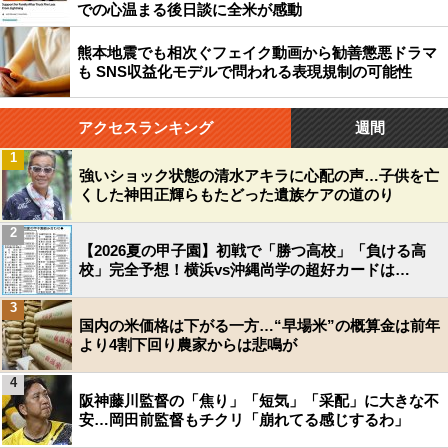
での心温まる後日談に全米が感動
熊本地震でも相次ぐフェイク動画から勧善懲悪ドラマ
も SNS収益化モデルで問われる表現規制の可能性
アクセスランキング
週間
1
強いショック状態の清水アキラに心配の声…子供を亡
くした神田正輝らもたどった遺族ケアの道のり
2
【2026夏の甲子園】初戦で「勝つ高校」「負ける高
校」完全予想！横浜vs沖縄尚学の超好カードは…
3
国内の米価格は下がる一方…“早場米”の概算金は前年
より4割下回り農家からは悲鳴が
4
阪神藤川監督の「焦り」「短気」「采配」に大きな不
安…岡田前監督もチクリ「崩れてる感じするわ」