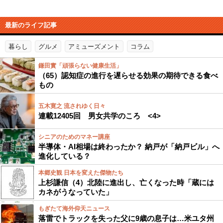
最新のライフ記事
暮らし
グルメ
アミューズメント
コラム
鎌田實「頑張らない健康生活」
（65）認知症の進行を遅らせる効果の期待できる食べ
もの
五木寛之 流されゆく日々
連載12405回 男女共学のころ <4>
シニアのためのマネー講座
半導体・AI相場は終わったか？ 納戸が「納戸ビル」へ
進化している？
本郷史観 日本を変えた傑物たち
上杉謙信（4）北陸に進出し、亡くなった時「蔵には
カネがうなっていた」
もぎたて海外仰天ニュース
落雷でトラックを失った父に9歳の息子は…米ユタ州