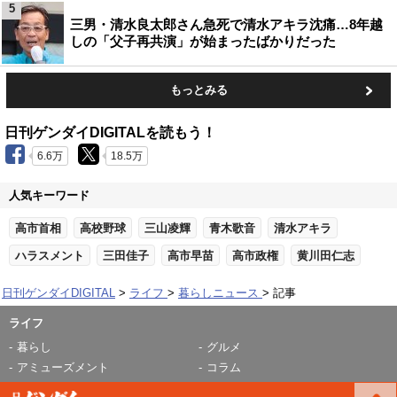
5
三男・清水良太郎さん急死で清水アキラ沈痛…8年越
しの「父子再共演」が始まったばかりだった
もっとみる
日刊ゲンダイDIGITALを読もう！
6.6万
18.5万
人気キーワード
高市首相
高校野球
三山凌輝
青木歌音
清水アキラ
ハラスメント
三田佳子
高市早苗
高市政権
黄川田仁志
日刊ゲンダイDIGITAL
ライフ
暮らしニュース
記事
ライフ
暮らし
グルメ
アミューズメント
コラム