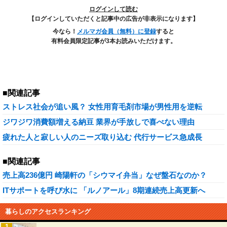
ログインして読む
【ログインしていただくと記事中の広告が非表示になります】
今なら！
メルマガ会員（無料）に登録
すると
有料会員限定記事が3本お読みいただけます。
■関連記事
ストレス社会が追い風？ 女性用育毛剤市場が男性用を逆転
ジワジワ消費額増える納豆 業界が手放しで喜べない理由
疲れた人と寂しい人のニーズ取り込む 代行サービス急成長
■関連記事
売上高236億円 崎陽軒の「シウマイ弁当」なぜ盤石なのか？
ITサポートを呼び水に 「ルノアール」8期連続売上高更新へ
暮らしのアクセスランキング
1