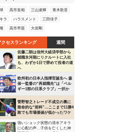
球
高市首相
三山凌輝
青木歌音
キラ
ハラスメント
三田佳子
権
高市早苗
大岩剛
アクセスランキング
週間
佐藤二朗は信州大経済学部から
就職氷河期にリクルートに入社
も、わずか1日で辞めて役者の道
へ
欧州初の日本人指揮官誕生へ 森
保一監督の“再就職先”は「ベル
ギー1部の日系クラブ」一択か
菅野智之トレード不成立の裏に
致命的な“前科”…ここまで11勝4
敗でも市場価値が低かったワケ
強いショック状態の清水アキラ
に心配の声…子供を亡くした神