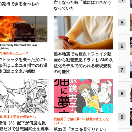
亡くなった時「蔵にはカネがう
の期待できる食べもの
なっていた」
5
6
て海外仰天ニュース
熊本地震でも相次ぐフェイク動
でトラックを失った父に9
画から勧善懲悪ドラマも SNS収
息子は…米ユタ州での心温
益化モデルで問われる表現規制
7
後日談に全米が感動
の可能性
8
9
観 日本を変えた傑物たち
眼鏡男子は猫に夢中～猫愛が止まらな
謙信（3）配下が何度も反
い！～
権威だけでは戦国武士を統率
第33回「ネコを見守りたい」