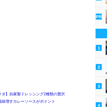
PR
1
2
3
ラダ】自家製ドレッシング2種類の贅沢
風味増すカレーソースがポイント
4