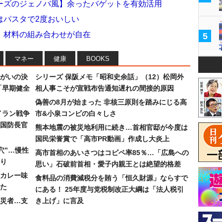
ーズのジェノバ風】余ったバゲットを有効活用
はパスタで2度おいしい
】材料の組み合わせが自在
5
マネー
健康
BOOKS
まがいの決
シリーズ 保阪メモ「昭和史余話」（12）松岡外
「早期健全
相人事こそが宣戦布告通知遅れの間接的原因
偽善の8月が始まった 非核三原則を踏みにじる高
イラン戦争
市&小泉コンビの白々しさ
国防長官
熊本地震の被災地利用に続き…首相官邸が今度は
国民栄誉賞で「高市PR動画」作成し大炎上
穴”…慢性
高市首相のあいさつはコピペ率85％…「広島への
り
思い」石破前首相・愛子内親王とは絶望的格差
カレー味
食料品の消費減税分を賄う「恒久財源」ならすで
た
にある！ 25年度与党税制改正大綱は「法人税引
災者…支
き上げ」に言及