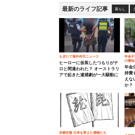
最新のライフ記事
暮らし
もぎたて海外仰天ニュース
年金不
の懊悩
ヒーローに仮装したつもりがテ
年金
ロと間違われた？ オーストラリ
持費
アで起きた逮捕劇が一大騒動に
えな
か？
本郷史観 日本を変えた傑物たち