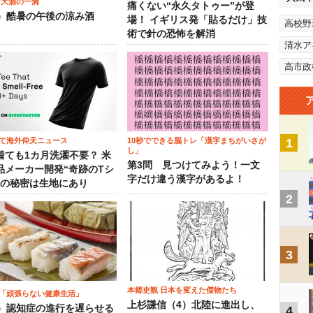
 大酒の一滴
痛くない“永久タトゥー”が登
2）酷暑の午後の涼み酒
場！ イギリス発「貼るだけ」技
高校野
術で針の恐怖を解消
清水ア
高市政
て海外仰天ニュース
10秒でできる脳トレ「漢字まちがいさが
1
し」
着ても1カ月洗濯不要？ 米
第3問 見つけてみよう！一文
品メーカー開発“奇跡のTシ
字だけ違う漢字があるよ！
”の秘密は生地にあり
2
3
本郷史観 日本を変えた傑物たち
「頑張らない健康生活」
上杉謙信（4）北陸に進出し、
5）認知症の進行を遅らせる
4