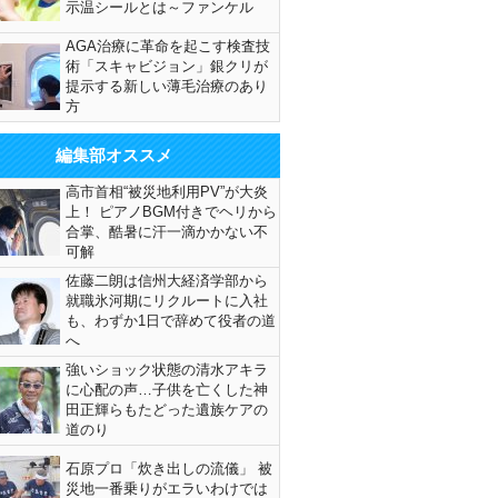
示温シールとは～ファンケル
AGA治療に革命を起こす検査技
術「スキャビジョン」銀クリが
提示する新しい薄毛治療のあり
方
編集部オススメ
高市首相“被災地利用PV”が大炎
上！ ピアノBGM付きでヘリから
合掌、酷暑に汗一滴かかない不
可解
佐藤二朗は信州大経済学部から
就職氷河期にリクルートに入社
も、わずか1日で辞めて役者の道
へ
強いショック状態の清水アキラ
に心配の声…子供を亡くした神
田正輝らもたどった遺族ケアの
道のり
石原プロ「炊き出しの流儀」 被
災地一番乗りがエラいわけでは