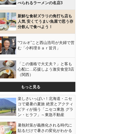
べられるラーメンの名店3
新鮮な食材ズラリの角打ち店も
人気 安くてうまい魚屋で思う存
分飲んで食べよう！
“ワルオ”こと西山浩司が夫婦で営
む「小料理Ｂａｒ皆月」
「この価格で大丈夫？」と客も
心配に…応援しよう激安食堂3店
（関西）
もっと見る
楽しさいっぱい！北海道・ニセ
コで避暑の夏旅 絶景とアクティ
ビティが揃う「ニセコ東急 グラ
ン・ヒラフ」～東急不動産
暑熱対策が義務化される時代に
貼るだけで暑さの変化がわかる