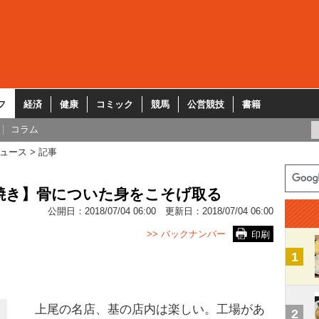
フ
経済
健康
コミック
競馬
公営競技
書籍
コラム
ュース
記事
焼き】骨についた身をこそげ取る
公開日：
2018/07/04 06:00
更新日：
2018/07/04 06:00
>> バックナンバー
印刷
1
上尾の名店、基の店内は楽しい。工場があ
2