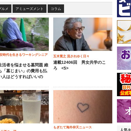
グルメ
アミューズメント
コラム
安時代を生きるワーキングシニア
五木寛之 流されゆく日々
連載12406回 男女共学のこ
生活者を悩ませる墓問題 維
ろ <5>
も「墓じまい」の費用も払
い人はどうすればいいの
もぎたて海外仰天ニュース
人気