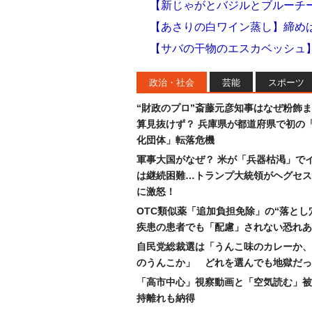
【新じゃがとバジルとブルーチ
【あさりの白ワイン蒸し】締め
【サバの干物のエスカベッシュ
政治・社会
芸能
スポーツ
“財政のプロ”斎藤元彦知事はなぜ粉飾
算見抜けず？ 兵庫県が都道府県で初の
化団体」転落危機
軍事大国がなぜ？ 米が「兵器枯渇」で
は継続困難…トランプ大統領がヘグセス
に激怒！
OTC類似薬「追加負担免除」の“落とし
疾患の患者でも「配慮」されない恐れあ
自民党総裁選は「うんこ味のカレーか、
のうんこか」 どれを選んでも地獄だっ
「高市中心」視察動画と「空気読む」被
持離れも納得