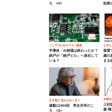
ろ <4>
効果
シニアのためのマネー講座
もぎた
半導体・AI相場は終わったか？
落雷
納戸が「納戸ビル」へ進化して
歳の
いる？
まる
本郷史
五木寛之 流されゆく日々
上杉
連載12404回 男女共学のこ
旗 
ろ <3>