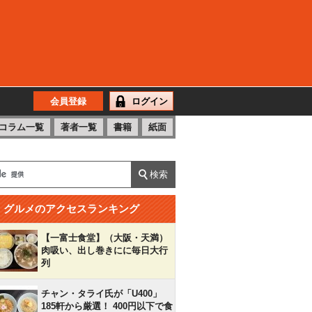
会員登録
ログイン
コラム一覧
著者一覧
書籍
紙面
グルメのアクセスランキング
【一富士食堂】（大阪・天満）
肉吸い、出し巻きにに毎日大行
列
チャン・タライ氏が「U400」
185軒から厳選！ 400円以下で食