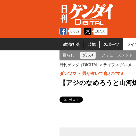
6.6万
18.5万
政治/社会
芸能
スポーツ
ライ
暮らし
グルメ
アミューズメント
日刊ゲンダイDIGITAL
ライフ
グルメニ
ダンツマ ～男が泣いて喜ぶツマミ
【アジのなめろうと山河