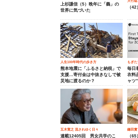
大竹聡
上杉謙信（5）晩年に「義」の
（4
世界に気づいた
人生100年時代の歩き方
もぎた
熊本地震に「ふるさと納税」で
毎日
支援…寄付金は中抜きなしで被
衣料
災地に渡るのか？
ャツ
五木寛之 流されゆく日々
鎌田實
連載12405回 男女共学のこ
（6