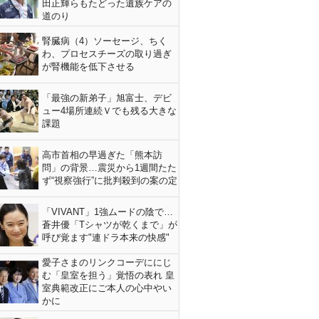
田正輝らもたどった遺族ケアの
道のり
腎臓病（4）ソーセージ、ちく
わ、プロセスチーズの取り過ぎ
が腎機能を低下させる
「最強の新弟子」旭富士、デビ
ュー4場所連続Ｖでも残る大きな
課題
高市首相の早過ぎた「熊本訪
問」の背景…震災から1週間たた
ず“視察強行”に批判殺到の案の定
「VIVANT」1強ムードの陰で…
蒼井優「Tシャツが乾くまで」が
呼び覚ます"連ドラ本来の快感"
愛子さまのリンクコーデににじ
む「皇室を担う」覚悟の表れ 皇
室典範改正にご本人の心中やい
かに