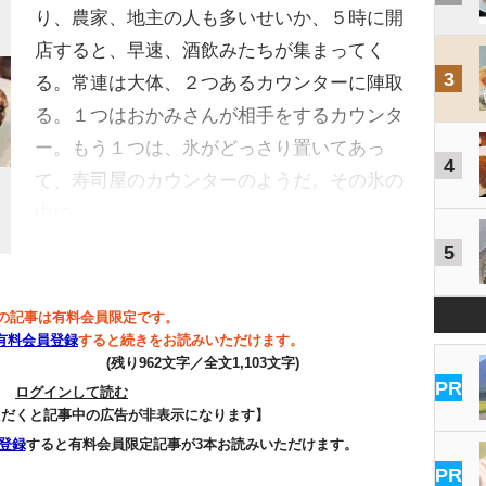
り、農家、地主の人も多いせいか、５時に開
店すると、早速、酒飲みたちが集まってく
3
る。常連は大体、２つあるカウンターに陣取
る。１つはおかみさんが相手をするカウンタ
ー。もう１つは、氷がどっさり置いてあっ
4
て、寿司屋のカウンターのようだ。その氷の
中に…
5
の記事は有料会員限定です。
有料会員登録
すると続きをお読みいただけます。
(残り962文字／全文1,103文字)
PR
ログインして読む
ただくと記事中の広告が非表示になります】
登録
すると有料会員限定記事が3本お読みいただけます。
PR