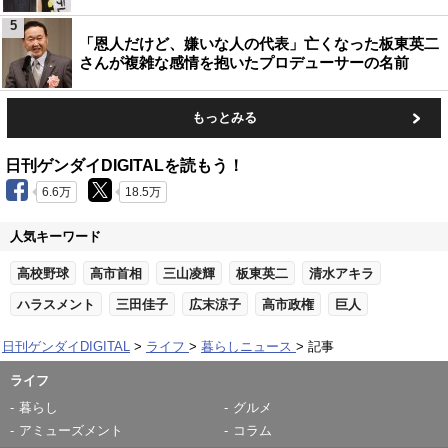
5
「恩人だけど、嫌いな人の代表」亡くなった板東英二
さんが複雑な感情を抱いたプロデューサーの名前
もっとみる
日刊ゲンダイDIGITALを読もう！
6.6万
18.5万
人気キーワード
高校野球
高市首相
三山凌輝
板東英二
清水アキラ
ハラスメント
三田佳子
広末涼子
高市政権
巨人
日刊ゲンダイDIGITAL
ライフ
暮らしニュース
記事
ライフ
暮らし
グルメ
アミューズメント
コラム