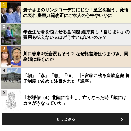
1
愛子さまのリンクコーデににじむ「皇室を担う」覚悟
の表れ 皇室典範改正にご本人の心中やいかに
2
年金生活者を悩ませる墓問題 維持費も「墓じまい」の
費用も払えない人はどうすればいいのか？
3
川口春奈&板倉滉もそう？ なぜ格差婚はつまづき、同
格婚は続くのか
4
「朝」「彦」「憲」「恒」…旧宮家に残る皇族意識 養
子制度で改めて注目された「通字」
5
上杉謙信（4）北陸に進出し、亡くなった時「蔵には
カネがうなっていた」
もっとみる