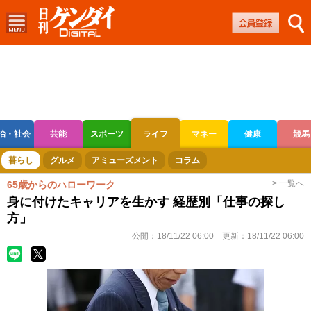
治・社会
芸能
スポーツ
ライフ
マネー
健康
競馬
ボートレース
競輪
オートレース
暮らし
グルメ
アミューズメント
コラム
> 一覧へ
65歳からのハローワーク
身に付けたキャリアを生かす 経歴別「仕事の探し
方」
公開：
18/11/22 06:00
更新：
18/11/22 06:00