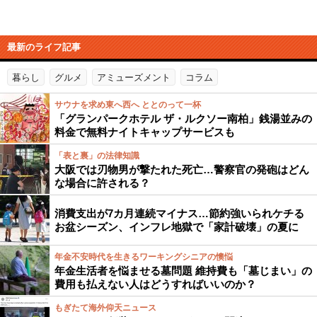
最新のライフ記事
暮らし
グルメ
アミューズメント
コラム
サウナを求め東へ西へ ととのって一杯
「グランパークホテル ザ・ルクソー南柏」銭湯並みの
料金で無料ナイトキャップサービスも
「表と裏」の法律知識
大阪では刃物男が撃たれた死亡…警察官の発砲はどん
な場合に許される？
消費支出が7カ月連続マイナス…節約強いられケチる
お盆シーズン、インフレ地獄で「家計破壊」の夏に
年金不安時代を生きるワーキングシニアの懊悩
年金生活者を悩ませる墓問題 維持費も「墓じまい」の
費用も払えない人はどうすればいいのか？
もぎたて海外仰天ニュース