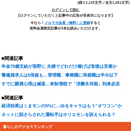
(残り1,120文字／全文1,261文字)
ログインして読む
【ログインしていただくと記事中の広告が非表示になります】
今なら！
メルマガ会員（無料）に登録
すると
有料会員限定記事が3本お読みいただけます。
■関連記事
年金70歳支給が視野に 夫婦でどれだけ稼げば老後は安泰か
警備員求人は5倍超も…管理職、事務職に再就職は半分以下
すでに購買心理は減退…来秋増税で「消費氷河期」到来必至
■関連記事
経済効果はくまモンの5%に…ゆるキャラはもう“オワコン”か
ネットに顔さらされた運転手はホリエモンを訴えられる？
暮らしのアクセスランキング