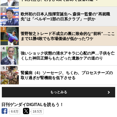
2
欧州初の日本人指揮官誕生へ 森保一監督の“再就職
先”は「ベルギー1部の日系クラブ」一択か
3
菅野智之トレード不成立の裏に致命的な“前科”…ここ
まで11勝4敗でも市場価値が低かったワケ
4
強いショック状態の清水アキラに心配の声…子供を亡
くした神田正輝らもたどった遺族ケアの道のり
5
腎臓病（4）ソーセージ、ちくわ、プロセスチーズの
取り過ぎが腎機能を低下させる
もっとみる
日刊ゲンダイDIGITALを読もう！
6.6万
18.5万