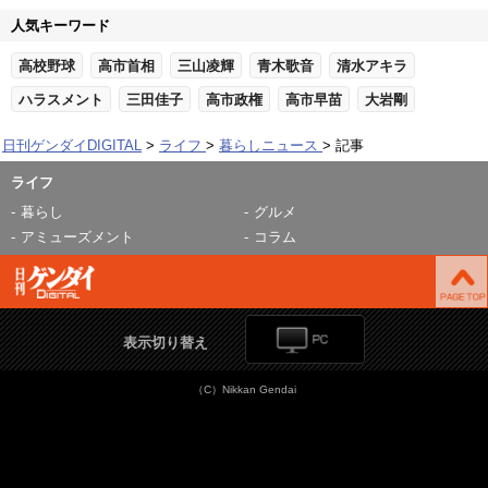
人気キーワード
高校野球
高市首相
三山凌輝
青木歌音
清水アキラ
ハラスメント
三田佳子
高市政権
高市早苗
大岩剛
日刊ゲンダイDIGITAL
ライフ
暮らしニュース
記事
ライフ
暮らし
グルメ
アミューズメント
コラム
表示切り替え
（C）Nikkan Gendai