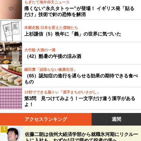
もぎたて海外仰天ニュース
痛くない“永久タトゥー”が登場！ イギリス発「貼る
だけ」技術で針の恐怖を解消
本郷史観 日本を変えた傑物たち
上杉謙信（5）晩年に「義」の世界に気づいた
大竹聡 大酒の一滴
（42）酷暑の午後の涼み酒
鎌田實「頑張らない健康生活」
（65）認知症の進行を遅らせる効果の期待できる食べ
もの
10秒でできる脳トレ「漢字まちがいさがし」
第3問 見つけてみよう！一文字だけ違う漢字がある
よ！
アクセスランキング
週間
1
佐藤二朗は信州大経済学部から就職氷河期にリクルー
トに入社も、わずか1日で辞めて役者の道へ