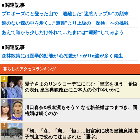
■関連記事
プロポーズにと登った山で…遭難した“迷惑カップル”の顛末
道のない森の中を歩く…“遭難”より上級の「探検」への挑戦
あえて道から少しだけ外れて…たまには“遭難”してみよう
■関連記事
森林散策には医学的効能が 心拍数が下がりα波が多く発生
暮らしのアクセスランキング
1
愛子さまのリンクコーデににじむ「皇室を担う」覚悟
の表れ 皇室典範改正にご本人の心中やいかに
2
川口春奈&板倉滉もそう？ なぜ格差婚はつまづき、同
格婚は続くのか
3
「朝」「彦」「憲」「恒」…旧宮家に残る皇族意識 養
子制度で改めて注目された「通字」