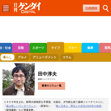
治・社会
芸能
スポーツ
ライフ
マネー
健康
競馬
ボートレース
競輪
オートレース
暮らし
グルメ
アミューズメント
コラム
田中淳夫
森林ジャーナリスト
著者のコラム一覧
１９５９年生まれ。静岡大探検部を卒業後、出版社、夕刊紙を経て森林ジャーナリストに。
「
森は怪しいワンダーランド
」（新泉社）、「
鹿と日本人 野生との共生1000年の知恵
」
（築地書館）など著書多数。