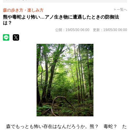
> 一覧へ
森の歩き方・楽しみ方
熊や毒蛇より怖い…アノ生き物に遭遇したときの防御法
は？
公開：
19/05/30 06:00
更新：
19/05/30 06:00
森でもっとも怖い存在はなんだろうか。熊？ 毒蛇？ た