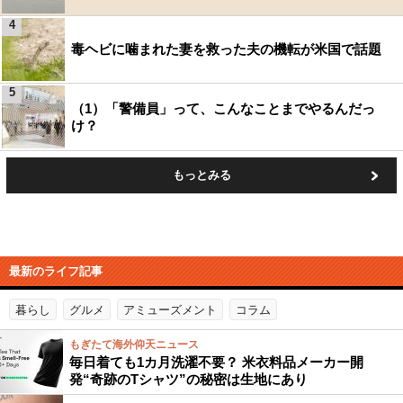
4
毒ヘビに噛まれた妻を救った夫の機転が米国で話題
5
（1）「警備員」って、こんなことまでやるんだっ
け？
もっとみる
最新のライフ記事
暮らし
グルメ
アミューズメント
コラム
もぎたて海外仰天ニュース
毎日着ても1カ月洗濯不要？ 米衣料品メーカー開
発“奇跡のTシャツ”の秘密は生地にあり