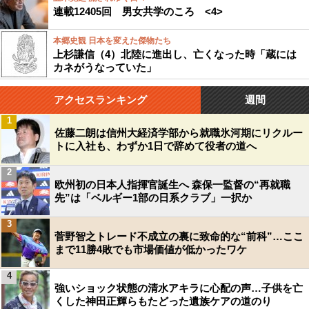
連載12405回 男女共学のころ <4>
本郷史観 日本を変えた傑物たち
上杉謙信（4）北陸に進出し、亡くなった時「蔵には
カネがうなっていた」
アクセスランキング
週間
1
佐藤二朗は信州大経済学部から就職氷河期にリクルー
トに入社も、わずか1日で辞めて役者の道へ
2
欧州初の日本人指揮官誕生へ 森保一監督の“再就職
先”は「ベルギー1部の日系クラブ」一択か
3
菅野智之トレード不成立の裏に致命的な“前科”…ここ
まで11勝4敗でも市場価値が低かったワケ
4
強いショック状態の清水アキラに心配の声…子供を亡
くした神田正輝らもたどった遺族ケアの道のり