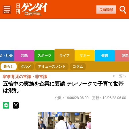
治・社会
芸能
スポーツ
ライフ
マネー
健康
競馬
ボートレース
競輪
オートレース
暮らし
グルメ
アミューズメント
コラム
> 一覧へ
家事育児の常識・非常識
五輪中の実施を企業に要請 テレワークで子育て世帯
は混乱
公開：
19/06/28 06:00
更新：
19/06/28 06:00