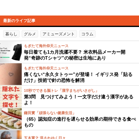
最新のライフ記事
暮らし
グルメ
アミューズメント
コラム
もぎたて海外仰天ニュース
毎日着ても1カ月洗濯不要？ 米衣料品メーカー開
発“奇跡のTシャツ”の秘密は生地にあり
もぎたて海外仰天ニュース
痛くない“永久タトゥー”が登場！ イギリス発「貼る
だけ」技術で針の恐怖を解消
10秒でできる脳トレ「漢字まちがいさがし」
第3問 見つけてみよう！一文字だけ違う漢字がある
よ！
鎌田實「頑張らない健康生活」
（65）認知症の進行を遅らせる効果の期待できる食べ
もの
五木寛之 流されゆく日々