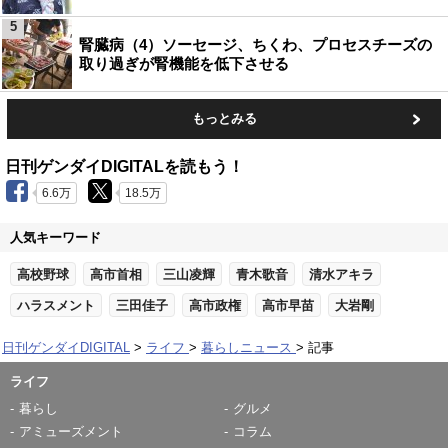
5
腎臓病（4）ソーセージ、ちくわ、プロセスチーズの
取り過ぎが腎機能を低下させる
もっとみる
日刊ゲンダイDIGITALを読もう！
6.6万
18.5万
人気キーワード
高校野球
高市首相
三山凌輝
青木歌音
清水アキラ
ハラスメント
三田佳子
高市政権
高市早苗
大岩剛
日刊ゲンダイDIGITAL
ライフ
暮らしニュース
記事
ライフ
暮らし
グルメ
アミューズメント
コラム