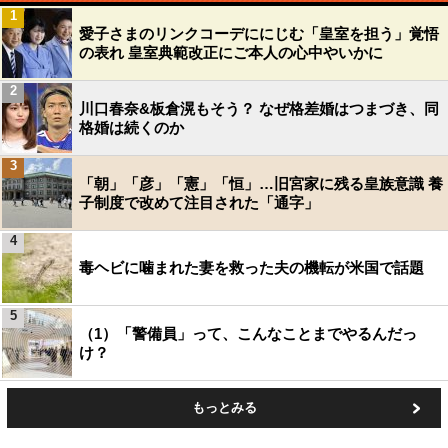
1
愛子さまのリンクコーデににじむ「皇室を担う」覚悟
の表れ 皇室典範改正にご本人の心中やいかに
2
川口春奈&板倉滉もそう？ なぜ格差婚はつまづき、同
格婚は続くのか
3
「朝」「彦」「憲」「恒」…旧宮家に残る皇族意識 養
子制度で改めて注目された「通字」
4
毒ヘビに噛まれた妻を救った夫の機転が米国で話題
5
（1）「警備員」って、こんなことまでやるんだっ
け？
もっとみる