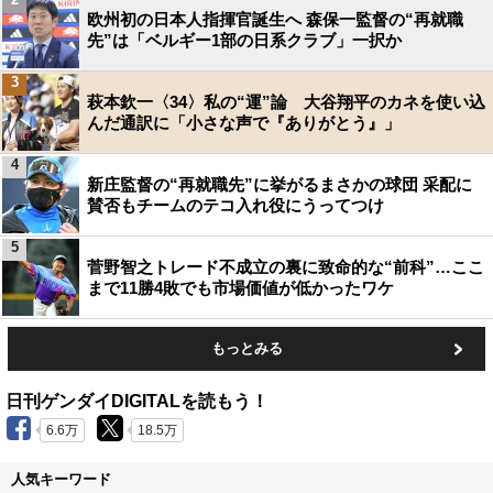
欧州初の日本人指揮官誕生へ 森保一監督の“再就職
先”は「ベルギー1部の日系クラブ」一択か
3
萩本欽一〈34〉私の“運”論 大谷翔平のカネを使い込
んだ通訳に「小さな声で『ありがとう』」
4
新庄監督の“再就職先”に挙がるまさかの球団 采配に
賛否もチームのテコ入れ役にうってつけ
5
菅野智之トレード不成立の裏に致命的な“前科”…ここ
まで11勝4敗でも市場価値が低かったワケ
もっとみる
日刊ゲンダイDIGITALを読もう！
6.6万
18.5万
人気キーワード