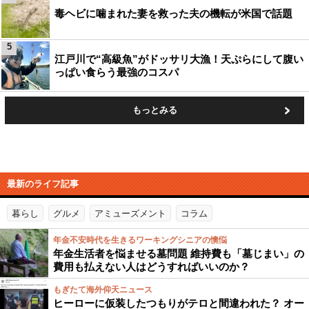
毒ヘビに噛まれた妻を救った夫の機転が米国で話題
5
江戸川で“高級魚”がドッサリ大漁！天ぷらにして腹い
っぱい食らう最強のコスパ
もっとみる
最新のライフ記事
暮らし
グルメ
アミューズメント
コラム
年金不安時代を生きるワーキングシニアの懊悩
年金生活者を悩ませる墓問題 維持費も「墓じまい」の
費用も払えない人はどうすればいいのか？
もぎたて海外仰天ニュース
ヒーローに仮装したつもりがテロと間違われた？ オー