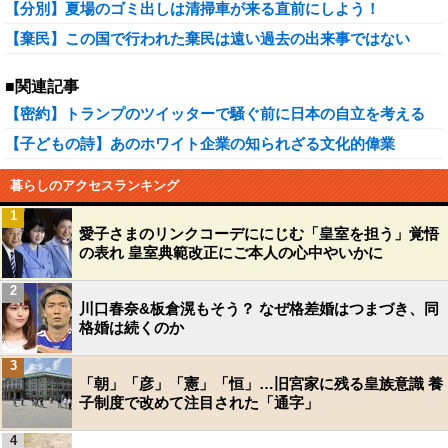
【分別】夏場のゴミ出しは清掃車が来る直前にしよう！
【棄民】この国で行われた棄民は遠い過去の出来事ではない
■関連記事
【密約】トランプのツイッターで騒ぐ前に日本の自立を考える
【子どもの詩】あのホワイト企業の知られざる文化的偉業
暮らしのアクセスランキング
1
愛子さまのリンクコーデににじむ「皇室を担う」覚悟
の表れ 皇室典範改正にご本人の心中やいかに
2
川口春奈&板倉滉もそう？ なぜ格差婚はつまづき、同
格婚は続くのか
3
「朝」「彦」「憲」「恒」…旧宮家に残る皇族意識 養
子制度で改めて注目された「通字」
4