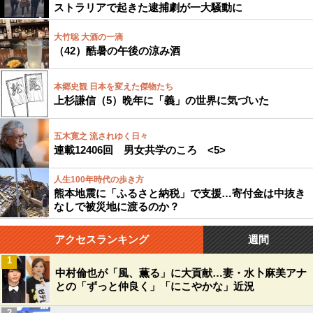
ストラリアで起きた逮捕劇が一大騒動に
大竹聡 大酒の一滴
（42）酷暑の午後の涼み酒
本郷史観 日本を変えた傑物たち
上杉謙信（5）晩年に「義」の世界に気づいた
五木寛之 流されゆく日々
連載12406回 男女共学のころ <5>
人生100年時代の歩き方
熊本地震に「ふるさと納税」で支援…寄付金は中抜き
なしで被災地に渡るのか？
アクセスランキング
週間
1
中村倫也が「風、薫る」に大貢献…妻・水卜麻美アナ
との「ずっと仲良く」「にこやかな」近況
2