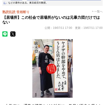
む
」などの著作がある。東京経済大教授。
> 一覧へ
熟読乱読 世相斬り
【居場所】この社会で居場所がないのは元暴力団だけでは
ない
公開：
19/07/11 17:00
更新：
19/07/11 17:00