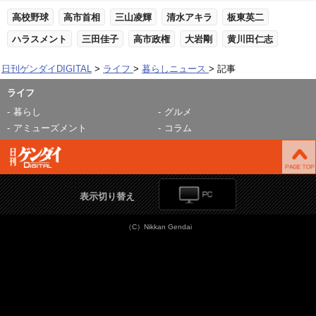
高校野球
高市首相
三山凌輝
清水アキラ
板東英二
ハラスメント
三田佳子
高市政権
大岩剛
黄川田仁志
日刊ゲンダイDIGITAL
ライフ
暮らしニュース
記事
ライフ
暮らし
グルメ
アミューズメント
コラム
表示切り替え
（C）Nikkan Gendai