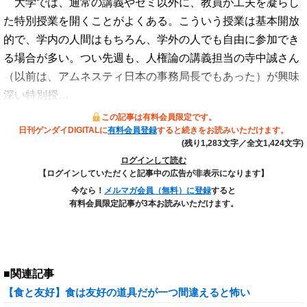
大学では、通常の講義やゼミ以外に、教員が工夫を凝らし
た特別授業を開くことがよくある。こういう授業は基本開放
的で、学内の人間はもちろん、学外の人でも自由に参加でき
る場合が多い。つい先週も、人権論の講義担当の寺中誠さん
（以前は、アムネスティ日本の事務局長でもあった）が興味
深い特別授…
この記事は有料会員限定です。
日刊ゲンダイDIGITALに
有料会員登録
すると続きをお読みいただけます。
(残り1,283文字／全文1,424文字)
ログインして読む
【ログインしていただくと記事中の広告が非表示になります】
今なら！
メルマガ会員（無料）に登録
すると
有料会員限定記事が3本お読みいただけます。
■関連記事
【食と友好】食は友好の道具だが一つ間違えると怖い