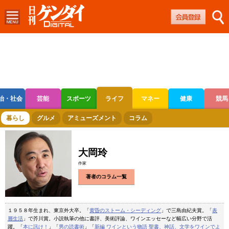
治・社会
芸能
スポーツ
ライフ
マネー
健康
競馬
ボートレース
競輪
オートレース
暮らし
グルメ
アミューズメント
コラム
大岡玲
作家
著者のコラム一覧
１９５８年生まれ、東京外大卒。「
黄昏のストーム・シーディング
」で三島由紀夫賞。「
表
層生活
」で芥川賞。小説執筆の他に書評、美術評論、ワインエッセーなど幅広い分野で活
躍。「
本に訊け！
」「
男の読書術
」「
新編 ワインという物語 聖書、神話、文学をワインでよ