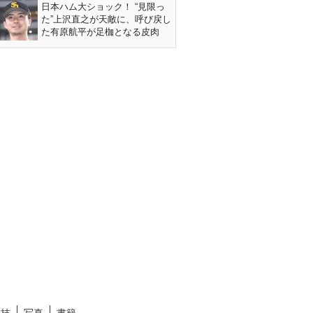
日本ハム大ショック！ “見限っ
た”上沢直之が天敵に、呼び戻し
た有原航平が足枷となる皮肉