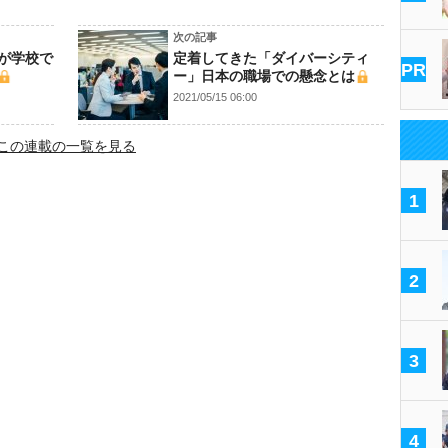
次の記事
が学校で
定着してきた「ダイバーシティ
PR
ー」日本の職場での懸念とは
2021/05/15 06:00
この連載の一覧を見る
1
2
3
4