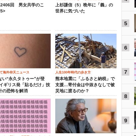
12406回 男女共学のこ
上杉謙信（5）晩年に「義」の
5>
世界に気づいた
5
6
7
て海外仰天ニュース
人生100年時代の歩き方
ない“永久タトゥー”が登
熊本地震に「ふるさと納税」で
 イギリス発「貼るだけ」技
支援…寄付金は中抜きなしで被
針の恐怖を解消
災地に渡るのか？
8
9