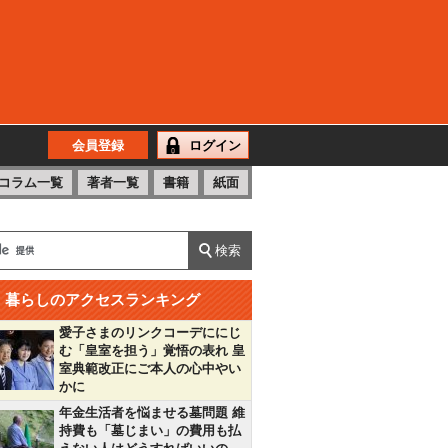
会員登録
ログイン
コラム一覧
著者一覧
書籍
紙面
暮らしのアクセスランキング
愛子さまのリンクコーデににじ
む「皇室を担う」覚悟の表れ 皇
室典範改正にご本人の心中やい
かに
年金生活者を悩ませる墓問題 維
持費も「墓じまい」の費用も払