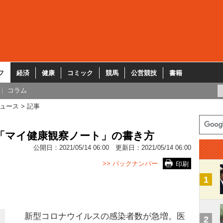
フ
経済
健康
コミック
競馬
公営競技
書籍
コラム
ュース
記事
「マイ健康観察ノート」の書き方
公開日：
2021/05/14 06:00
更新日：
2021/05/14 06:00
>> バックナンバー
印刷
1
新型コロナウイルスの感染者数が急増。医
2