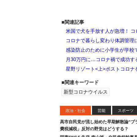
■関連記事
米国で犬を手放す人が急増！ 
コロナで暮らし変わり体調管理
感染防止のために小学生が学校
月30万円に…コロナ禍で成功す
星野リゾート<上>ポストコロナ
■関連キーワード
新型コロナウイルス
政治・社会
芸能
スポーツ
高市自民党が流し始めた早期解散論“ブラ
費税減税」反対の野党はどうする？