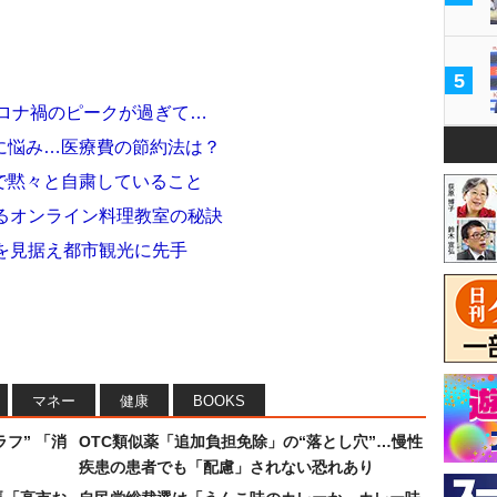
5
コロナ禍のピークが過ぎて…
に悩み…医療費の節約法は？
で黙々と自粛していること
るオンライン料理教室の秘訣
を見据え都市観光に先手
マネー
健康
BOOKS
フ” 「消
OTC類似薬「追加負担免除」の“落とし穴”…慢性
疾患の患者でも「配慮」されない恐れあり