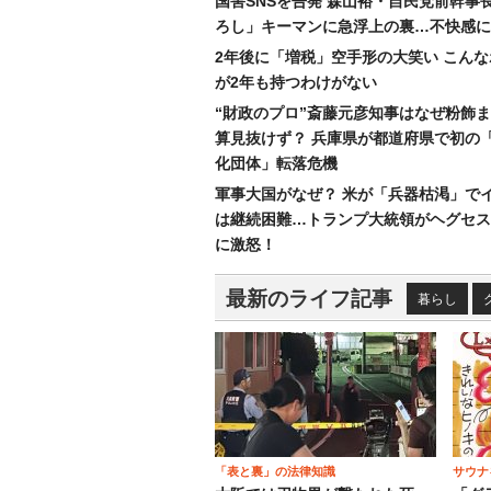
国害SNSを告発 森山裕・自民党前幹事
ろし」キーマンに急浮上の裏…不快感に
2年後に「増税」空手形の大笑い こん
が2年も持つわけがない
“財政のプロ”斎藤元彦知事はなぜ粉飾
算見抜けず？ 兵庫県が都道府県で初の
化団体」転落危機
軍事大国がなぜ？ 米が「兵器枯渇」で
は継続困難…トランプ大統領がヘグセス
に激怒！
最新のライフ記事
暮らし
「表と裏」の法律知識
サウナ