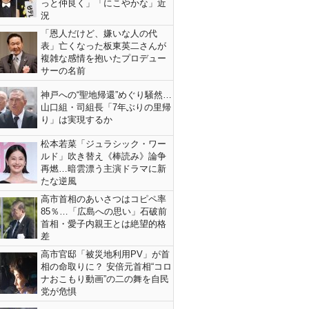
っと仲良く」「にこやかな」近
況
「恩人だけど、嫌いな人の代
表」亡くなった板東英二さんが
複雑な感情を抱いたプロデュー
サーの名前
神戸への“聖地帰還”めぐり騒然…
山口組・司組長「7年ぶりの里帰
り」は実現するか
松本若菜「ジュラシック・ワー
ルド」吹き替え《棒読み》論争
再燃…暗雲漂う主演ドラマに新
たな逆風
高市首相のあいさつはコピペ率
85％…「広島への思い」石破前
首相・愛子内親王とは絶望的格
差
高市官邸「被災地利用PV」が首
相の命取りに？ 安倍元首相“コロ
ナおこもり動画”の二の舞を自民
党が危惧