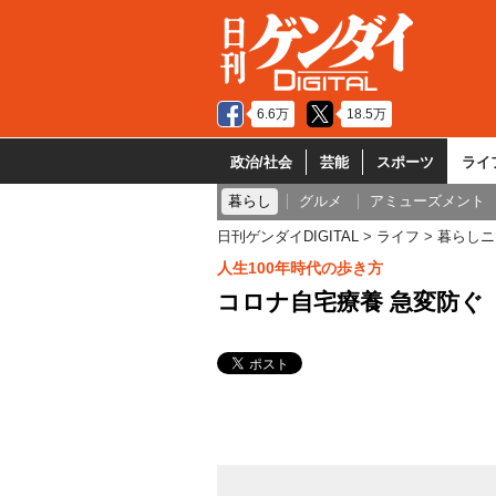
6.6万
18.5万
政治/社会
芸能
スポーツ
ライ
暮らし
グルメ
アミューズメント
日刊ゲンダイDIGITAL
ライフ
暮らしニ
人生100年時代の歩き方
コロナ自宅療養 急変防ぐ