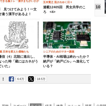
でできる脳トレ「漢字まちがいさが
五木寛之 流されゆく日々
10
連載12405回 男女共学のこ
問 見つけてみよう！一文
ろ <4>
け違う漢字があるよ！
観 日本を変えた傑物たち
シニアのためのマネー講座
謙信（4）北陸に進出し、
半導体・AI相場は終わったか？
なった時「蔵にはカネがう
納戸が「納戸ビル」へ進化して
ていた」
いる？
う！
6.6万
18.5万