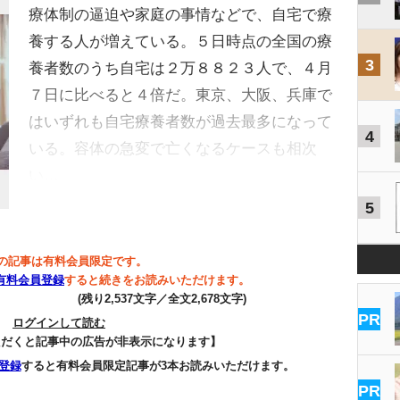
療体制の逼迫や家庭の事情などで、自宅で療
養する人が増えている。５日時点の全国の療
3
養者数のうち自宅は２万８８２３人で、４月
７日に比べると４倍だ。東京、大阪、兵庫で
はいずれも自宅療養者数が過去最多になって
4
いる。容体の急変で亡くなるケースも相次
い…
5
の記事は有料会員限定です。
有料会員登録
すると続きをお読みいただけます。
(残り2,537文字／全文2,678文字)
PR
ログインして読む
ただくと記事中の広告が非表示になります】
登録
すると有料会員限定記事が3本お読みいただけます。
PR