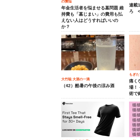
の懊悩
連載
年金生活者を悩ませる墓問題 維
ろ <
持費も「墓じまい」の費用も払
えない人はどうすればいいの
か？
もぎた
大竹聡 大酒の一滴
痛く
（42）酷暑の午後の涼み酒
場！
術で