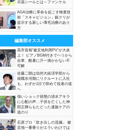
示温シールとは～ファンケル
AGA治療に革命を起こす検査技
術「スキャビジョン」銀クリが
提示する新しい薄毛治療のあり
方
編集部オススメ
高市首相“被災地利用PV”が大炎
上！ ピアノBGM付きでヘリから
合掌、酷暑に汗一滴かかない不
可解
佐藤二朗は信州大経済学部から
就職氷河期にリクルートに入社
も、わずか1日で辞めて役者の道
へ
強いショック状態の清水アキラ
に心配の声…子供を亡くした神
田正輝らもたどった遺族ケアの
道のり
石原プロ「炊き出しの流儀」 被
災地一番乗りがエラいわけでは