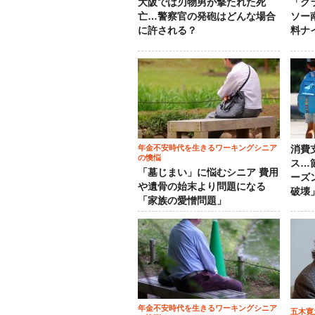
大阪では刃物男が撃たれた死
「グ
亡…警察官の発砲はどんな場合
ソー
に許される？
料ナ
年金不安時代を生きるワーキングシニア
消費
の懊悩
ス…
「墓じまい」に悩むシニア 費用
ーズ
や遺骨の始末より問題になる
破壊
「家族の愛憎問題」
年金不安時代を生きるワーキングシニア
五木寛