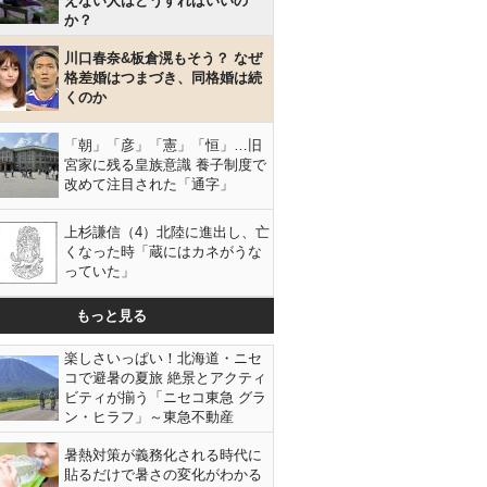
えない人はどうすればいいの
か？
川口春奈&板倉滉もそう？ なぜ
格差婚はつまづき、同格婚は続
くのか
「朝」「彦」「憲」「恒」…旧
宮家に残る皇族意識 養子制度で
改めて注目された「通字」
上杉謙信（4）北陸に進出し、亡
くなった時「蔵にはカネがうな
っていた」
もっと見る
楽しさいっぱい！北海道・ニセ
コで避暑の夏旅 絶景とアクティ
ビティが揃う「ニセコ東急 グラ
ン・ヒラフ」～東急不動産
暑熱対策が義務化される時代に
貼るだけで暑さの変化がわかる