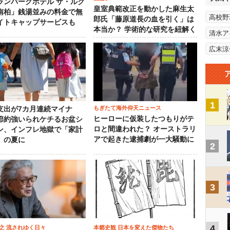
ランパークホテル ザ・ルク
皇室典範改正を動かした麻生太
南柏」銭湯並みの料金で無
高校野
郎氏「藤原道長の血を引く」は
イトキャップサービスも
本当か？ 学術的な研究を紐解く
清水ア
広末涼
1
もぎたて海外仰天ニュース
支出が7カ月連続マイナ
ヒーローに仮装したつもりがテ
節約強いられケチるお盆シ
ロと間違われた？ オーストラリ
ン、インフレ地獄で「家計
アで起きた逮捕劇が一大騒動に
」の夏に
2
3
4
之 流されゆく日々
本郷史観 日本を変えた傑物たち