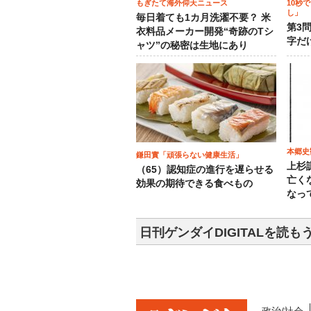
もぎたて海外仰天ニュース
10秒
し」
毎日着ても1カ月洗濯不要？ 米
第3
衣料品メーカー開発“奇跡のTシ
字だ
ャツ”の秘密は生地にあり
本郷史
鎌田實「頑張らない健康生活」
上杉
（65）認知症の進行を遅らせる
亡く
効果の期待できる食べもの
なっ
日刊ゲンダイDIGITALを読も