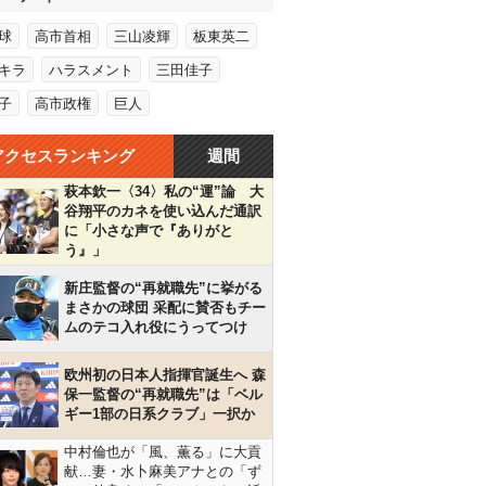
球
高市首相
三山凌輝
板東英二
キラ
ハラスメント
三田佳子
子
高市政権
巨人
アクセスランキング
週間
萩本欽一〈34〉私の“運”論 大
谷翔平のカネを使い込んだ通訳
に「小さな声で『ありがと
う』」
新庄監督の“再就職先”に挙がる
まさかの球団 采配に賛否もチー
ムのテコ入れ役にうってつけ
欧州初の日本人指揮官誕生へ 森
保一監督の“再就職先”は「ベル
ギー1部の日系クラブ」一択か
中村倫也が「風、薫る」に大貢
献…妻・水卜麻美アナとの「ず