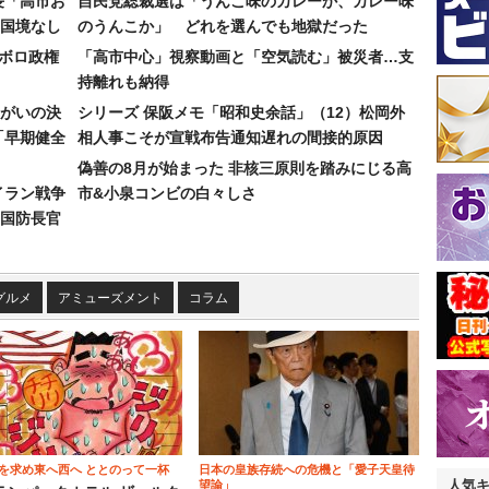
長「高市お
自民党総裁選は「うんこ味のカレーか、カレー味
国境なし
のうんこか」 どれを選んでも地獄だった
なボロ政権
「高市中心」視察動画と「空気読む」被災者…支
持離れも納得
まがいの決
シリーズ 保阪メモ「昭和史余話」（12）松岡外
「早期健全
相人事こそが宣戦布告通知遅れの間接的原因
偽善の8月が始まった 非核三原則を踏みにじる高
イラン戦争
市&小泉コンビの白々しさ
国防長官
グルメ
アミューズメント
コラム
を求め東へ西へ ととのって一杯
日本の皇族存続への危機と「愛子天皇待
人気
望論」