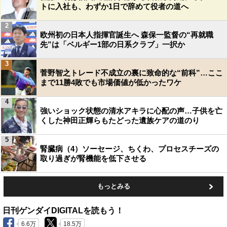
トに入社も、わずか1日で辞めて役者の道へ
2
欧州初の日本人指揮官誕生へ 森保一監督の“再就職
先”は「ベルギー1部の日系クラブ」一択か
3
菅野智之トレード不成立の裏に致命的な“前科”…ここ
まで11勝4敗でも市場価値が低かったワケ
4
強いショック状態の清水アキラに心配の声…子供を亡
くした神田正輝らもたどった遺族ケアの道のり
5
腎臓病（4）ソーセージ、ちくわ、プロセスチーズの
取り過ぎが腎機能を低下させる
もっとみる
日刊ゲンダイDIGITALを読もう！
6.6万
18.5万