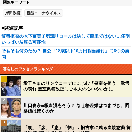
関連キーワード
岸田政権
新型コロナウイルス
■関連記事
辞職拒否の木下富美子都議リコールは決して簡単ではない…任期
いっぱい居座る可能性
そもそも何のため？ 自公「18歳以下10万円相当給付」に6つの疑
問
暮らしのアクセスランキング
1
愛子さまのリンクコーデににじむ「皇室を担う」覚悟
の表れ 皇室典範改正にご本人の心中やいかに
2
川口春奈&板倉滉もそう？ なぜ格差婚はつまづき、同
格婚は続くのか
3
「朝」「彦」「憲」「恒」…旧宮家に残る皇族意識 養