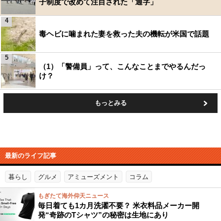
子制度で改めて注目された「通字」
4
毒ヘビに噛まれた妻を救った夫の機転が米国で話題
5
（1）「警備員」って、こんなことまでやるんだっ
け？
もっとみる
最新のライフ記事
暮らし
グルメ
アミューズメント
コラム
もぎたて海外仰天ニュース
毎日着ても1カ月洗濯不要？ 米衣料品メーカー開
発“奇跡のTシャツ”の秘密は生地にあり