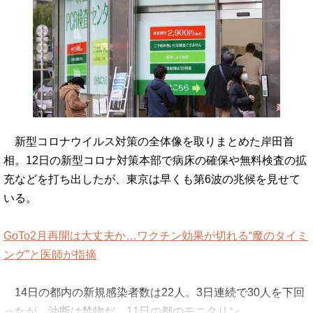
新型コロナウイルス対策の全体像を取りまとめた岸田首
相。12日の新型コロナ対策本部で病床の確保や無料検査の拡
充などを打ち出したが、東京は早くも第6波の兆候を見せて
いる。
GoTo2月再開は大丈夫か…ワクチン効果が切れる“魔のタイミ
ング”と医師が指摘
14日の都内の新規感染者数は22人。3日連続で30人を下回
ったが、油断は禁物だ。11日の都のモニタリン…