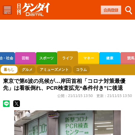
治・社会
芸能
スポーツ
ライフ
マネー
健康
競馬
ボートレース
競輪
オートレース
暮らし
グルメ
アミューズメント
コラム
東京で第6波の兆候が…岸田首相「コロナ対策最優
先」は看板倒れ、PCR検査拡充“条件付き”に後退
公開：
21/11/15 13:50
更新：
21/11/15 13:50