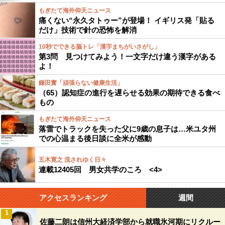
もぎたて海外仰天ニュース
痛くない“永久タトゥー”が登場！ イギリス発「貼る
だけ」技術で針の恐怖を解消
10秒でできる脳トレ「漢字まちがいさがし」
第3問 見つけてみよう！一文字だけ違う漢字がある
よ！
鎌田實「頑張らない健康生活」
（65）認知症の進行を遅らせる効果の期待できる食べ
もの
もぎたて海外仰天ニュース
落雷でトラックを失った父に9歳の息子は…米ユタ州
での心温まる後日談に全米が感動
五木寛之 流されゆく日々
連載12405回 男女共学のころ <4>
アクセスランキング
週間
1
佐藤二朗は信州大経済学部から就職氷河期にリクルー