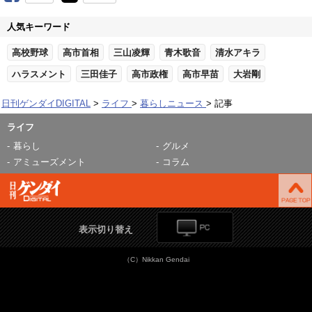
人気キーワード
高校野球
高市首相
三山凌輝
青木歌音
清水アキラ
ハラスメント
三田佳子
高市政権
高市早苗
大岩剛
日刊ゲンダイDIGITAL
ライフ
暮らしニュース
記事
ライフ
暮らし
グルメ
アミューズメント
コラム
表示切り替え
（C）Nikkan Gendai