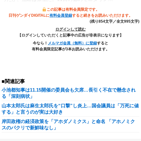
この記事は有料会員限定です。
日刊ゲンダイDIGITALに
有料会員登録
すると続きをお読みいただけます。
(残り854文字／全文995文字)
ログインして読む
【ログインしていただくと記事中の広告が非表示になります】
今なら！
メルマガ会員（無料）に登録
すると
有料会員限定記事が3本お読みいただけます。
■関連記事
小池都知事は11.15開催の委員会も欠席…長引く不在で懸念され
る「深刻病状」
山本太郎氏は麻生太郎氏を“口撃”し炎上…国会議員は「万死に値
する」と言うのが実は大好き
岸田政権の経済政策を「アホダノミクス」と命名 「アホノミク
スのパクリで新鮮味なし」