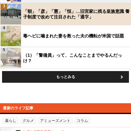
3
「朝」「彦」「憲」「恒」…旧宮家に残る皇族意識 養
子制度で改めて注目された「通字」
4
毒ヘビに噛まれた妻を救った夫の機転が米国で話題
5
（1）「警備員」って、こんなことまでやるんだっ
け？
もっとみる
最新のライフ記事
暮らし
グルメ
アミューズメント
コラム