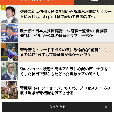
1
佐藤二朗は信州大経済学部から就職氷河期にリクルー
トに入社も、わずか1日で辞めて役者の道へ
2
欧州初の日本人指揮官誕生へ 森保一監督の“再就職
先”は「ベルギー1部の日系クラブ」一択か
3
菅野智之トレード不成立の裏に致命的な“前科”…ここ
まで11勝4敗でも市場価値が低かったワケ
4
強いショック状態の清水アキラに心配の声…子供を亡
くした神田正輝らもたどった遺族ケアの道のり
5
腎臓病（4）ソーセージ、ちくわ、プロセスチーズの
取り過ぎが腎機能を低下させる
もっとみる