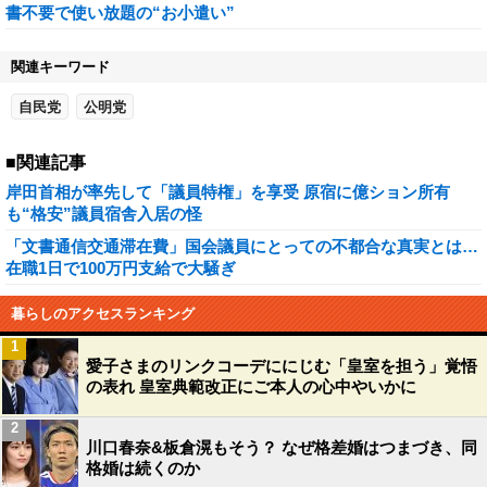
書不要で使い放題の“お小遣い”
関連キーワード
自民党
公明党
■関連記事
岸田首相が率先して「議員特権」を享受 原宿に億ション所有
も“格安”議員宿舎入居の怪
「文書通信交通滞在費」国会議員にとっての不都合な真実とは…
在職1日で100万円支給で大騒ぎ
暮らしのアクセスランキング
1
愛子さまのリンクコーデににじむ「皇室を担う」覚悟
の表れ 皇室典範改正にご本人の心中やいかに
2
川口春奈&板倉滉もそう？ なぜ格差婚はつまづき、同
格婚は続くのか