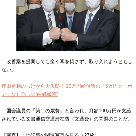
改善案を提案しても全く耳を貸さず、取り入れようともし
ない。
岸田首相のっけから大失態！ 10万円給付策の「5万円クーポ
ン」なし崩しの“白紙撤回”
国会議員の「第二の歳費」と言われ、月額100万円が支給
されている文書通信交通滞在費（文通費）の問題のことだ。
【写真】この記事の関連写真を見る（27枚）