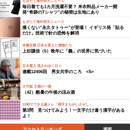
もぎたて海外仰天ニュース
毎日着ても1カ月洗濯不要？ 米衣料品メーカー開
発“奇跡のTシャツ”の秘密は生地にあり
もぎたて海外仰天ニュース
痛くない“永久タトゥー”が登場！ イギリス発「貼る
だけ」技術で針の恐怖を解消
本郷史観 日本を変えた傑物たち
上杉謙信（5）晩年に「義」の世界に気づいた
五木寛之 流されゆく日々
連載12406回 男女共学のころ <5>
大竹聡 大酒の一滴
（42）酷暑の午後の涼み酒
10秒でできる脳トレ「漢字まちがいさがし」
第3問 見つけてみよう！一文字だけ違う漢字がある
よ！
アクセスランキング
週間