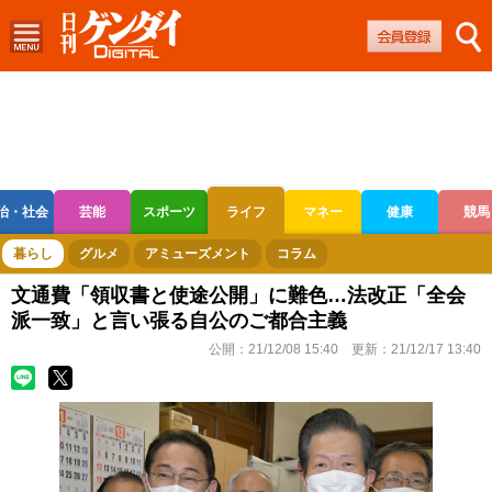
治・社会
芸能
スポーツ
ライフ
マネー
健康
競馬
ボートレース
競輪
オートレース
暮らし
グルメ
アミューズメント
コラム
文通費「領収書と使途公開」に難色…法改正「全会
派一致」と言い張る自公のご都合主義
公開：
21/12/08 15:40
更新：
21/12/17 13:40