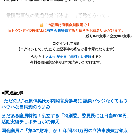
衆院選直後の問題発覚当時は、与野党そろって…
この記事は有料会員限定です。
日刊ゲンダイDIGITALに
有料会員登録
すると続きをお読みいただけます。
(残り841文字／全文982文字)
ログインして読む
【ログインしていただくと記事中の広告が非表示になります】
今なら！
メルマガ会員（無料）に登録
すると
有料会員限定記事が3本お読みいただけます。
■関連記事
“ただの人”石原伸晃氏が内閣官房参与に 議員バッジなくてもウ
ハウハな自民党のうまみ
まだある議員特権！乱立する「特別委」委員長には日当6000円、
活動実績チョボチョボの仰天
国会議員に「第3の財布」が！ 年間780万円の立法事務費は領収