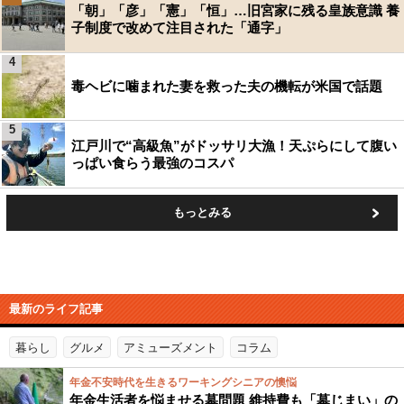
「朝」「彦」「憲」「恒」…旧宮家に残る皇族意識 養
子制度で改めて注目された「通字」
4
毒ヘビに噛まれた妻を救った夫の機転が米国で話題
5
江戸川で“高級魚”がドッサリ大漁！天ぷらにして腹い
っぱい食らう最強のコスパ
もっとみる
最新のライフ記事
暮らし
グルメ
アミューズメント
コラム
年金不安時代を生きるワーキングシニアの懊悩
年金生活者を悩ませる墓問題 維持費も「墓じまい」の