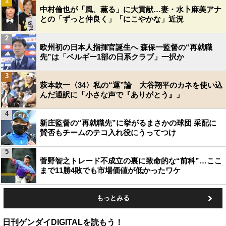
1
中村倫也が「風、薫る」に大貢献…妻・水卜麻美アナ
との「ずっと仲良く」「にこやかな」近況
2
欧州初の日本人指揮官誕生へ 森保一監督の“再就職
先”は「ベルギー1部の日系クラブ」一択か
3
萩本欽一〈34〉私の“運”論 大谷翔平のカネを使い込
んだ通訳に「小さな声で『ありがとう』」
4
新庄監督の“再就職先”に挙がるまさかの球団 采配に
賛否もチームのテコ入れ役にうってつけ
5
菅野智之トレード不成立の裏に致命的な“前科”…ここ
まで11勝4敗でも市場価値が低かったワケ
もっとみる
日刊ゲンダイDIGITALを読もう！