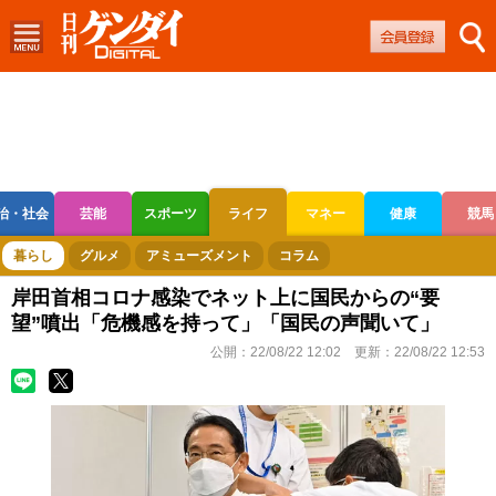
治・社会
芸能
スポーツ
ライフ
マネー
健康
競馬
ボートレース
競輪
オートレース
暮らし
グルメ
アミューズメント
コラム
岸田首相コロナ感染でネット上に国民からの“要
望”噴出「危機感を持って」「国民の声聞いて」
公開：
22/08/22 12:02
更新：
22/08/22 12:53