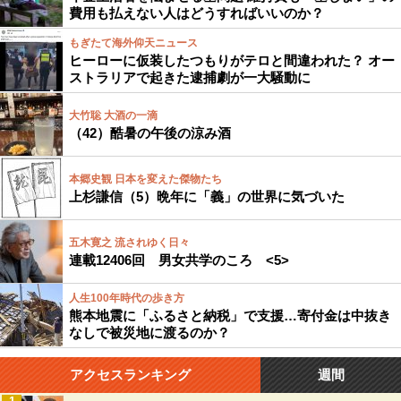
費用も払えない人はどうすればいいのか？
もぎたて海外仰天ニュース
ヒーローに仮装したつもりがテロと間違われた？ オー
ストラリアで起きた逮捕劇が一大騒動に
大竹聡 大酒の一滴
（42）酷暑の午後の涼み酒
本郷史観 日本を変えた傑物たち
上杉謙信（5）晩年に「義」の世界に気づいた
五木寛之 流されゆく日々
連載12406回 男女共学のころ <5>
人生100年時代の歩き方
熊本地震に「ふるさと納税」で支援…寄付金は中抜き
なしで被災地に渡るのか？
アクセスランキング
週間