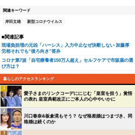
関連キーワード
岸田文雄
新型コロナウイルス
■関連記事
現場負担増の元凶「ハーシス」入力中止なぜ決断しない 加藤厚
労相それでも“後ろ向き”答弁
コロナ第7波「自宅療養者150万人超え」セルフケアで市販薬の選
び方は？
暮らしのアクセスランキング
1
愛子さまのリンクコーデににじむ「皇室を担う」覚悟
の表れ 皇室典範改正にご本人の心中やいかに
2
川口春奈&板倉滉もそう？ なぜ格差婚はつまづき、同
格婚は続くのか
3