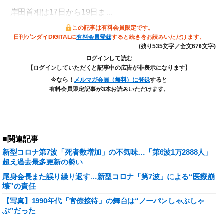
岸田首相は17日から19日ま…
この記事は有料会員限定です。
日刊ゲンダイDIGITALに
有料会員登録
すると続きをお読みいただけます。
(残り535文字／全文676文字)
ログインして読む
【ログインしていただくと記事中の広告が非表示になります】
今なら！
メルマガ会員（無料）に登録
すると
有料会員限定記事が3本お読みいただけます。
■関連記事
新型コロナ第7波「死者数増加」の不気味…「第6波1万2888人」
超え過去最多更新の勢い
尾身会長また誤り繰り返す…新型コロナ「第7波」による“医療崩
壊”の責任
【写真】1990年代「官僚接待」の舞台は“ノーパンしゃぶしゃ
ぶ”だった