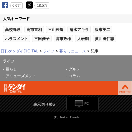
6.6万
18.5万
人気キーワード
高校野球
高市首相
三山凌輝
清水アキラ
板東英二
ハラスメント
三田佳子
高市政権
大岩剛
黄川田仁志
日刊ゲンダイDIGITAL
ライフ
暮らしニュース
記事
ライフ
暮らし
グルメ
アミューズメント
コラム
表示切り替え
（C）Nikkan Gendai