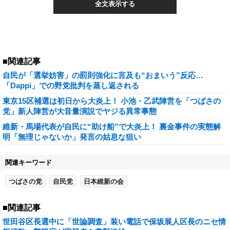
全文表示する
■関連記事
自民が「選挙妨害」の罰則強化に言及も“おまいう”反応…
「Dappi」での野党批判を蒸し返される
東京15区補選は初日から大炎上！ 小池・乙武陣営を「つばさの
党」新人陣営が大音量演説でヤジる異常事態
維新・馬場代表が自民に“助け船”で大炎上！ 裏金事件の実態解
明「無理じゃないか」発言の姑息な狙い
関連キーワード
つばさの党
自民党
日本維新の会
■関連記事
世田谷区長選中に「世論調査」装い電話で保坂展人区長のニセ情