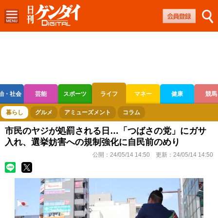
治・社会
芸能
スポーツ
ライフ
マネー
健康
競馬
ボートレース
競輪
オートレース
暮らし
グルメ
アミューズメント
コラム
市民のヤジが処罰される日…「つばさの党」にガサ
入れ、選挙妨害への規制強化に自民前のめり
公開：
24/05/14 14:50
更新：
24/05/14 14:50