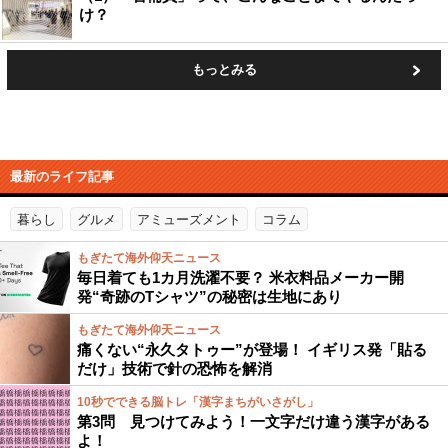
け？
もっとみる
最新のライフ記事
暮らし
グルメ
アミューズメント
コラム
もぎたて海外仰天ニュース
毎日着ても1カ月洗濯不要？ 米衣料品メーカー開
発“奇跡のTシャツ”の秘密は生地にあり
もぎたて海外仰天ニュース
痛くない“永久タトゥー”が登場！ イギリス発「貼る
だけ」技術で針の恐怖を解消
10秒でできる脳トレ「漢字まちがいさがし」
第3問 見つけてみよう！一文字だけ違う漢字がある
よ！