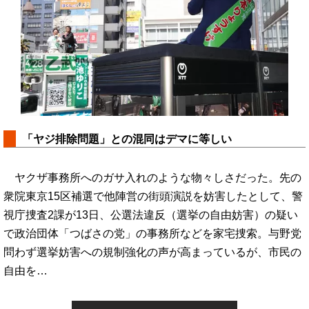
「ヤジ排除問題」との混同はデマに等しい
ヤクザ事務所へのガサ入れのような物々しさだった。先の
衆院東京15区補選で他陣営の街頭演説を妨害したとして、警
視庁捜査2課が13日、公選法違反（選挙の自由妨害）の疑い
で政治団体「つばさの党」の事務所などを家宅捜索。与野党
問わず選挙妨害への規制強化の声が高まっているが、市民の
自由を…