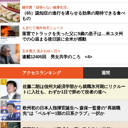
鎌田實「頑張らない健康生活」
（65）認知症の進行を遅らせる効果の期待できる食べ
もの
もぎたて海外仰天ニュース
落雷でトラックを失った父に9歳の息子は…米ユタ州
での心温まる後日談に全米が感動
五木寛之 流されゆく日々
連載12405回 男女共学のころ <4>
アクセスランキング
週間
1
佐藤二朗は信州大経済学部から就職氷河期にリクルー
トに入社も、わずか1日で辞めて役者の道へ
2
欧州初の日本人指揮官誕生へ 森保一監督の“再就職
先”は「ベルギー1部の日系クラブ」一択か
3