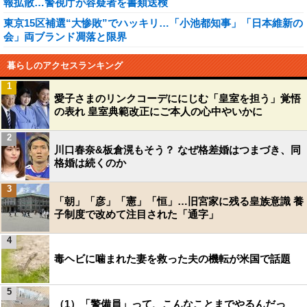
報拡散…警視庁が容疑者を書類送検
東京15区補選“大惨敗”でハッキリ…「小池都知事」「日本維新の
会」両ブランド凋落と限界
暮らしのアクセスランキング
1
愛子さまのリンクコーデににじむ「皇室を担う」覚悟
の表れ 皇室典範改正にご本人の心中やいかに
2
川口春奈&板倉滉もそう？ なぜ格差婚はつまづき、同
格婚は続くのか
3
「朝」「彦」「憲」「恒」…旧宮家に残る皇族意識 養
子制度で改めて注目された「通字」
4
毒ヘビに噛まれた妻を救った夫の機転が米国で話題
5
（1）「警備員」って、こんなことまでやるんだっ