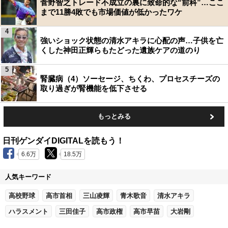
菅野智之トレード不成立の裏に致命的な“前科”…ここ
まで11勝4敗でも市場価値が低かったワケ
4
強いショック状態の清水アキラに心配の声…子供を亡
くした神田正輝らもたどった遺族ケアの道のり
5
腎臓病（4）ソーセージ、ちくわ、プロセスチーズの
取り過ぎが腎機能を低下させる
もっとみる
日刊ゲンダイDIGITALを読もう！
6.6万
18.5万
人気キーワード
高校野球
高市首相
三山凌輝
青木歌音
清水アキラ
ハラスメント
三田佳子
高市政権
高市早苗
大岩剛