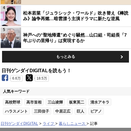
4
松本若菜「ジュラシック・ワールド」吹き替え《棒読
み》論争再燃…暗雲漂う主演ドラマに新たな逆風
5
神戸への“聖地帰還”めぐり騒然…山口組・司組長「7
年ぶりの里帰り」は実現するか
もっとみる
日刊ゲンダイDIGITALを読もう！
6.6万
18.5万
人気キーワード
高校野球
高市首相
三山凌輝
板東英二
清水アキラ
ハラスメント
三田佳子
中居正広
巨人
ピアノ
日刊ゲンダイDIGITAL
ライフ
暮らしニュース
記事