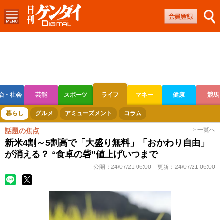
治・社会
芸能
スポーツ
ライフ
マネー
健康
競馬
ボートレース
競輪
オートレース
暮らし
グルメ
アミューズメント
コラム
> 一覧へ
話題の焦点
新米4割～5割高で「大盛り無料」「おかわり自由」
が消える？ “食卓の砦”値上げいつまで
公開：
24/07/21 06:00
更新：
24/07/21 06:00