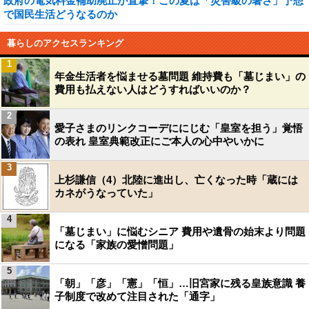
政府の電気料金補助廃止が直撃！この夏は「災害級の暑さ」予想
で国民生活どうなるのか
暮らしのアクセスランキング
1
年金生活者を悩ませる墓問題 維持費も「墓じまい」の
費用も払えない人はどうすればいいのか？
2
愛子さまのリンクコーデににじむ「皇室を担う」覚悟
の表れ 皇室典範改正にご本人の心中やいかに
3
上杉謙信（4）北陸に進出し、亡くなった時「蔵には
カネがうなっていた」
4
「墓じまい」に悩むシニア 費用や遺骨の始末より問題
になる「家族の愛憎問題」
5
「朝」「彦」「憲」「恒」…旧宮家に残る皇族意識 養
子制度で改めて注目された「通字」