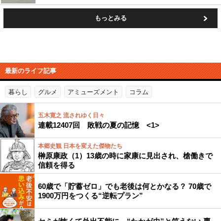
もっとみる
最新のライフ記事
暮らし
グルメ
アミューズメント
コラム
五木寛之 流されゆく日々
連載12407回 敗戦の夏の記憶 <1>
本郷史観 日本を変えた傑物たち
榊原康政（1）13歳の時に家康に見出され、槍働きで
信頼を得る
60歳で「貯蓄ゼロ」でも老後は何とかなる？ 70歳で
1900万円をつくる“逆転プラン”