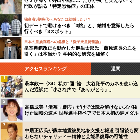
セミが怖くて外出不能に…“たかが虫”と笑えない 専
門医が語る「特定恐怖症」の正体
独身者5割時代へ あなたは結婚したい？
初デートで避けるべき「3館」と、結婚を意識したら
行くべき「3スポット」
日本の皇族存続への危機と「愛子天皇待望論」
皇室典範改正を動かした麻生太郎氏「藤原道長の血を
引く」は本当か？ 学術的な研究を紐解く
アクセスランキング
週間
1
萩本欽一〈34〉私の“運”論 大谷翔平のカネを使い込
んだ通訳に「小さな声で『ありがとう』」
2
高橋成美「渋幕→慶応」だけでは読み解けないズバ抜
けた回転の速さ 世界選手権ペアで日本人初の銅メダル
3
中居正広氏が熊本地震被災地を支援と報道 引退後も変
わらないチャリティー精神と芸能界復帰の可能性