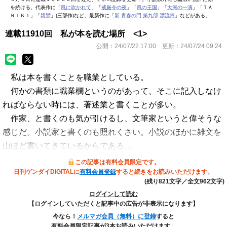
を続ける。代表作に「
風に吹かれて
」「
戒厳令の夜
」「
風の王国
」「
大河の一滴
」「ＴＡ
ＲＩＫＩ」「
親鸞
」(三部作)など。最新作に「
新 青春の門 第九部 漂流篇
」などがある。
連載11910回 私が本を読む場所 <1>
公開：
24/07/22 17:00
更新：
24/07/24 09:24
私は本を書くことを職業としている。
何かの書類に職業欄というのがあって、そこに記入しなけ
ればならない時には、著述業と書くことが多い。
作家、と書くのも気が引けるし、文筆家というと偉そうな
感じだ。小説家と書くのも照れくさい。小説のほかに雑文を
山ほど書いてきているからである…
この記事は有料会員限定です。
日刊ゲンダイDIGITALに
有料会員登録
すると続きをお読みいただけます。
(残り821文字／全文962文字)
ログインして読む
【ログインしていただくと記事中の広告が非表示になります】
今なら！
メルマガ会員（無料）に登録
すると
有料会員限定記事が3本お読みいただけます。