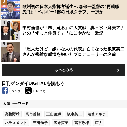
3
欧州初の日本人指揮官誕生へ 森保一監督の“再就職
先”は「ベルギー1部の日系クラブ」一択か
4
中村倫也が「風、薫る」に大貢献…妻・水卜麻美アナ
との「ずっと仲良く」「にこやかな」近況
5
「恩人だけど、嫌いな人の代表」亡くなった板東英二
さんが複雑な感情を抱いたプロデューサーの名前
もっとみる
日刊ゲンダイDIGITALを読もう！
6.6万
18.5万
人気キーワード
高校野球
高市首相
三山凌輝
板東英二
清水アキラ
ハラスメント
三田佳子
広末涼子
高市政権
巨人