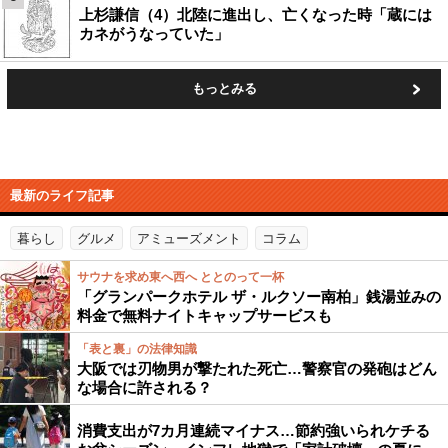
上杉謙信（4）北陸に進出し、亡くなった時「蔵には
カネがうなっていた」
もっとみる
最新のライフ記事
暮らし
グルメ
アミューズメント
コラム
サウナを求め東へ西へ ととのって一杯
「グランパークホテル ザ・ルクソー南柏」銭湯並みの
料金で無料ナイトキャップサービスも
「表と裏」の法律知識
大阪では刃物男が撃たれた死亡…警察官の発砲はどん
な場合に許される？
消費支出が7カ月連続マイナス…節約強いられケチる