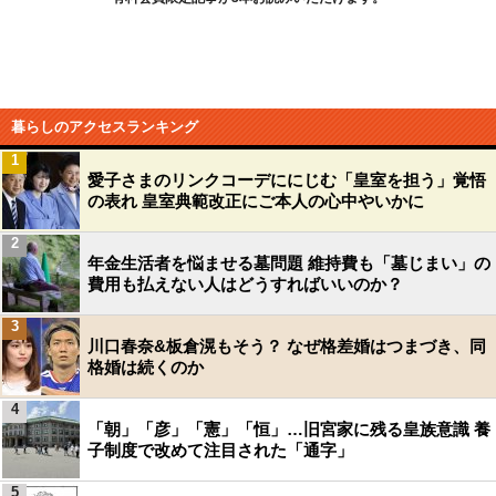
暮らしのアクセスランキング
1
愛子さまのリンクコーデににじむ「皇室を担う」覚悟
の表れ 皇室典範改正にご本人の心中やいかに
2
年金生活者を悩ませる墓問題 維持費も「墓じまい」の
費用も払えない人はどうすればいいのか？
3
川口春奈&板倉滉もそう？ なぜ格差婚はつまづき、同
格婚は続くのか
4
「朝」「彦」「憲」「恒」…旧宮家に残る皇族意識 養
子制度で改めて注目された「通字」
5