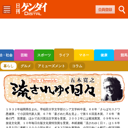
治・社会
芸能
スポーツ
ライフ
マネー
健康
競馬
ボートレース
競輪
オートレース
暮らし
グルメ
アミューズメント
コラム
１９３２年福岡県生まれ。早稲田大学文学部ロシア文学科中退。６６年「さらばモスクワ
愚連隊」で小説現代新人賞、６７年「蒼ざめた馬を見よ」で第５６回直木賞。７６年「青
春の門 筑豊篇」ほかで吉川英治文学賞を受賞。２００２年には菊池寛賞、０９年ＮＨＫ
放送文化賞、１０年毎日出版文化賞特別賞を受賞。本紙連載「流されゆく日々」は１６年
９月５日に連載１００００回を迎え、ギネス記録を更新中。小説以外にも幅広い批評活動