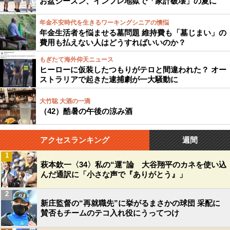
お盆シーズン、インフレ地獄で「家計破壊」の夏に
年金不安時代を生きるワーキングシニアの懊悩
年金生活者を悩ませる墓問題 維持費も「墓じまい」の
費用も払えない人はどうすればいいのか？
もぎたて海外仰天ニュース
ヒーローに仮装したつもりがテロと間違われた？ オー
ストラリアで起きた逮捕劇が一大騒動に
大竹聡 大酒の一滴
（42）酷暑の午後の涼み酒
アクセスランキング
週間
1
萩本欽一〈34〉私の“運”論 大谷翔平のカネを使い込
んだ通訳に「小さな声で『ありがとう』」
2
新庄監督の“再就職先”に挙がるまさかの球団 采配に
賛否もチームのテコ入れ役にうってつけ