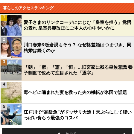
暮らしのアクセスランキング
1
愛子さまのリンクコーデににじむ「皇室を担う」覚悟
の表れ 皇室典範改正にご本人の心中やいかに
2
川口春奈&板倉滉もそう？ なぜ格差婚はつまづき、同
格婚は続くのか
3
「朝」「彦」「憲」「恒」…旧宮家に残る皇族意識 養
子制度で改めて注目された「通字」
4
毒ヘビに噛まれた妻を救った夫の機転が米国で話題
5
江戸川で“高級魚”がドッサリ大漁！天ぷらにして腹い
っぱい食らう最強のコスパ