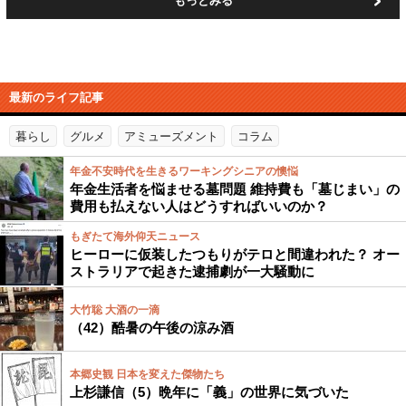
もっとみる
最新のライフ記事
暮らし
グルメ
アミューズメント
コラム
年金不安時代を生きるワーキングシニアの懊悩
年金生活者を悩ませる墓問題 維持費も「墓じまい」の
費用も払えない人はどうすればいいのか？
もぎたて海外仰天ニュース
ヒーローに仮装したつもりがテロと間違われた？ オー
ストラリアで起きた逮捕劇が一大騒動に
大竹聡 大酒の一滴
（42）酷暑の午後の涼み酒
本郷史観 日本を変えた傑物たち
上杉謙信（5）晩年に「義」の世界に気づいた