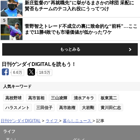
新庄監督の“再就職先”に挙がるまさかの球団 采配に
賛否もチームのテコ入れ役にうってつけ
5
菅野智之トレード不成立の裏に致命的な“前科”…ここ
まで11勝4敗でも市場価値が低かったワケ
もっとみる
日刊ゲンダイDIGITALを読もう！
6.6万
18.5万
人気キーワード
高校野球
高市首相
三山凌輝
清水アキラ
板東英二
ハラスメント
三田佳子
高市政権
大岩剛
黄川田仁志
日刊ゲンダイDIGITAL
ライフ
暮らしニュース
記事
ライフ
暮らし
グルメ