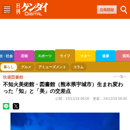
治・社会
芸能
スポーツ
ライフ
マネー
健康
競馬
ボートレース
競輪
オートレース
暮らし
グルメ
アミューズメント
コラム
> 一覧へ
快適図書館
不知火美術館・図書館（熊本県宇城市）生まれ変わ
った「知」と「美」の交差点
公開：
24/12/18 06:00
更新：
24/12/18 06:00