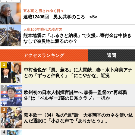
五木寛之 流されゆく日々
連載12406回 男女共学のころ <5>
人生100年時代の歩き方
熊本地震に「ふるさと納税」で支援…寄付金は中抜き
なしで被災地に渡るのか？
アクセスランキング
週間
1
中村倫也が「風、薫る」に大貢献…妻・水卜麻美アナ
との「ずっと仲良く」「にこやかな」近況
2
欧州初の日本人指揮官誕生へ 森保一監督の“再就職
先”は「ベルギー1部の日系クラブ」一択か
3
萩本欽一〈34〉私の“運”論 大谷翔平のカネを使い込
んだ通訳に「小さな声で『ありがとう』」
4