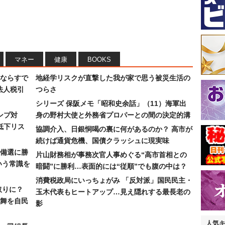
マネー
健康
BOOKS
ならすで
地経学リスクが直撃した我が家で思う被災生活の
法人税引
つらさ
シリーズ 保阪メモ「昭和史余話」（11）海軍出
ンプ対
身の野村大使と外務省プロパーとの間の決定的溝
低下リス
協調介入、日銀恫喝の裏に何があるのか？ 高市が
続けば通貨危機、国債クラッシュに現実味
備選に勝
片山財務相が事務次官人事めぐる“高市首相との
いう常識を
暗闘”に勝利…表面的には“従順”でも腹の中は？
消費税政局にいっちょがみ 「反対派」国民民主・
取りに？
玉木代表もヒートアップ…見え隠れする最長老の
の舞を自民
影
人気