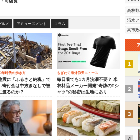
組・司組長
高校野
清水ア
グルメ
アミューズメント
コラム
高市政
1
00年時代の歩き方
もぎたて海外仰天ニュース
地震に「ふるさと納税」で
毎日着ても1カ月洗濯不要？ 米
…寄付金は中抜きなしで被
衣料品メーカー開発“奇跡のTシ
2
に渡るのか？
ャツ”の秘密は生地にあり
3
4