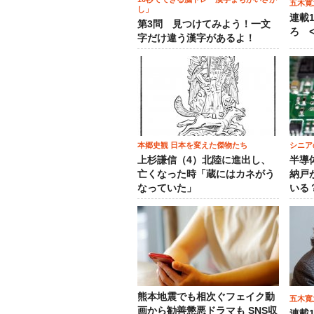
五木寛
し」
連載
第3問 見つけてみよう！一文
ろ <
字だけ違う漢字があるよ！
本郷史観 日本を変えた傑物たち
シニア
上杉謙信（4）北陸に進出し、
半導
亡くなった時「蔵にはカネがう
納戸
なっていた」
いる
熊本地震でも相次ぐフェイク動
五木寛
画から勧善懲悪ドラマも SNS収
連載