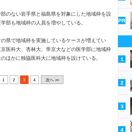
部のない岩手県と福島県を対象にした地域枠を設
PR
医学部も地域枠の人員を増やしている。
の県で地域枠を実施しているケースが増えてい
東京医科大、杏林大、帝京大などの医学部に地域枠
大のほかに独協医科大に地域枠を設けている。
1
1
2
3
4
次へ
>>
2
3
4