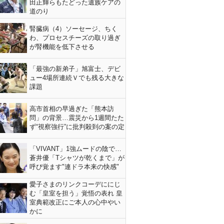
田正輝らもたどった遺族ケアの
道のり
腎臓病（4）ソーセージ、ちく
わ、プロセスチーズの取り過ぎ
が腎機能を低下させる
「最強の新弟子」旭富士、デビ
ュー4場所連続Ｖでも残る大きな
課題
高市首相の早過ぎた「熊本訪
問」の背景…震災から1週間たた
ず“視察強行”に批判殺到の案の定
「VIVANT」1強ムードの陰で…
蒼井優「Tシャツが乾くまで」が
呼び覚ます"連ドラ本来の快感"
愛子さまのリンクコーデににじ
む「皇室を担う」覚悟の表れ 皇
室典範改正にご本人の心中やい
かに