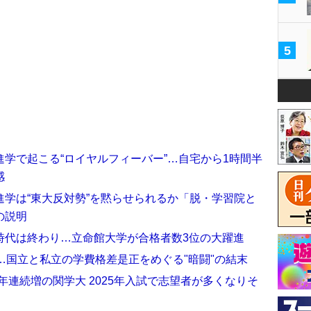
5
学で起こる“ロイヤルフィーバー”…自宅から1時間半
感
学は“東大反対勢”を黙らせられるか「脱・学習院と
の説明
時代は終わり…立命館大学が合格者数3位の大躍進
…国立と私立の学費格差是正をめぐる"暗闘"の結末
年連続増の関学大 2025年入試で志望者が多くなりそ