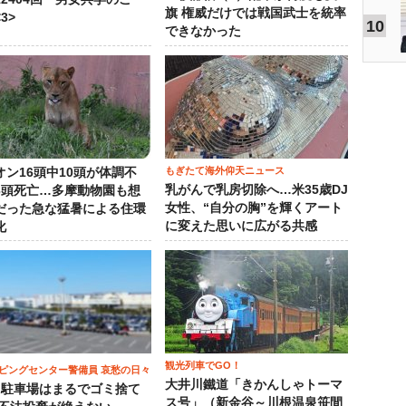
旗 権威だけでは戦国武士を統率
3>
10
できなかった
もぎたて海外仰天ニュース
オン16頭中10頭が体調不
乳がんで乳房切除へ…米35歳DJ
3頭死亡…多摩動物園も想
女性、“自分の胸”を輝くアート
だった急な猛暑による住環
に変えた思いに広がる共感
化
観光列車でGO！
ピングセンター警備員 哀愁の日々
大井川鐵道「きかんしゃトーマ
）駐車場はまるでゴミ捨て
ス号」（新金谷～川根温泉笹間