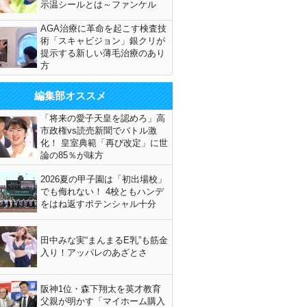
示温シールとは～ファンケル
AGA治療に革命を起こす検査技
術「スキャビジョン」銀クリが
提示する新しい薄毛治療のあり
方
編集部オススメ
「将来の愛子天皇を認めろ」高
市政権vs読売新聞でバトル激
化！ 皇室典範「再び改定」に世
論の85％が味方
2026夏の甲子園は「初出場校」
でも侮れない！ 4校ともハンデ
をはね返すポテンシャル十分
田中みな実“まんまるE乳”も筋金
入り！アッパレのあざとさ
阪神1位・森下翔太を英才教育
父親が明かす「マイホーム購入