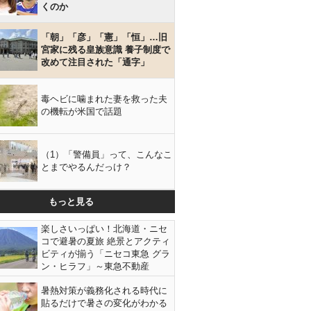
くのか
「朝」「彦」「憲」「恒」…旧
宮家に残る皇族意識 養子制度で
改めて注目された「通字」
毒ヘビに噛まれた妻を救った夫
の機転が米国で話題
（1）「警備員」って、こんなこ
とまでやるんだっけ？
もっと見る
楽しさいっぱい！北海道・ニセ
コで避暑の夏旅 絶景とアクティ
ビティが揃う「ニセコ東急 グラ
ン・ヒラフ」～東急不動産
暑熱対策が義務化される時代に
貼るだけで暑さの変化がわかる