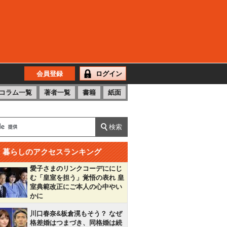
会員登録
ログイン
コラム一覧
著者一覧
書籍
紙面
暮らしのアクセスランキング
愛子さまのリンクコーデににじ
む「皇室を担う」覚悟の表れ 皇
室典範改正にご本人の心中やい
かに
川口春奈&板倉滉もそう？ なぜ
格差婚はつまづき、同格婚は続