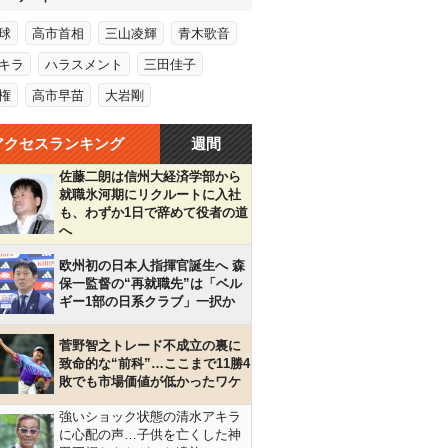
球
高市首相
三山凌輝
青木歌音
キラ
ハラスメント
三田佳子
権
高市早苗
大岩剛
アクセスランキング
週間
佐藤二朗は信州大経済学部から
就職氷河期にリクルートに入社
も、わずか1日で辞めて役者の道
へ
欧州初の日本人指揮官誕生へ 森
保一監督の“再就職先”は「ベル
ギー1部の日系クラブ」一択か
菅野智之トレード不成立の裏に
致命的な“前科”…ここまで11勝4
敗でも市場価値が低かったワケ
強いショック状態の清水アキラ
に心配の声…子供を亡くした神