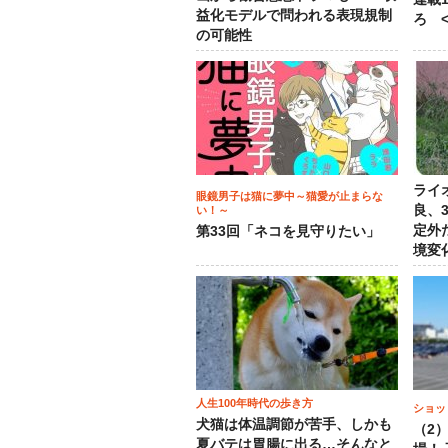
益化モデルで問われる表現規制
ろ <
の可能性
ライ
眼鏡男子は猫に夢中～猫愛が止まらな
良、
い！～
定外
第33回「ネコを見守りたい」
境変
人生100年時代の歩き方
ショッ
犬猫は体温調節が苦手、しかも
（2
夏バテは胃腸に出る…そんなと