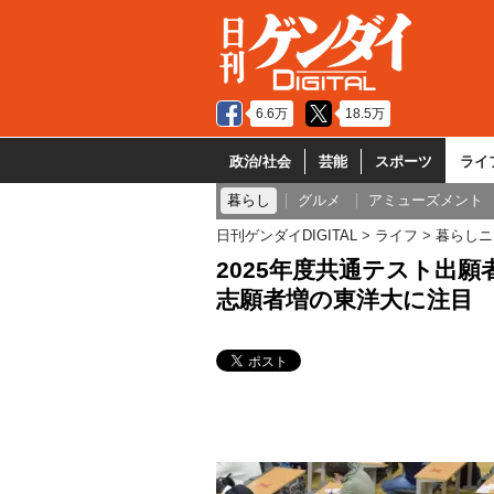
6.6万
18.5万
政治/社会
芸能
スポーツ
ライ
暮らし
グルメ
アミューズメント
日刊ゲンダイDIGITAL
ライフ
暮らしニ
2025年度共通テスト出
志願者増の東洋大に注目