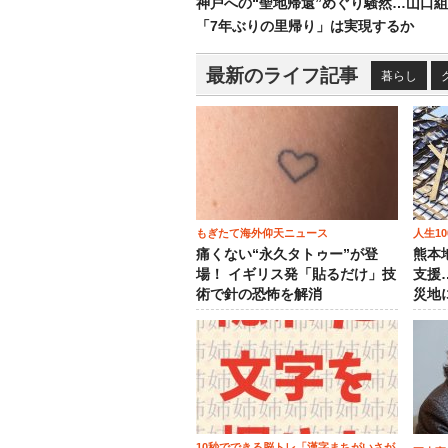
神戸への“聖地帰還”めぐり騒然…山口
「7年ぶりの里帰り」は実現するか
最新のライフ記事
暮らし
もぎたて海外仰天ニュース
人生1
痛くない“永久タトゥー”が登
熊本
場！ イギリス発「貼るだけ」技
支援
術で針の恐怖を解消
災地
10秒でできる脳トレ「漢字まちがいさが