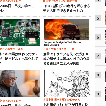
之 流されゆく日々
鎌田實「頑張らない健康生活」
12405回 男女共学のこ
（65）認知症の進行を遅らせる
4>
効果の期待できる食べもの
5
6
のためのマネー講座
もぎたて海外仰天ニュース
体・AI相場は終わったか？
落雷でトラックを失った父に9
7
が「納戸ビル」へ進化して
歳の息子は…米ユタ州での心温
？
まる後日談に全米が感動
8
9
本郷史観 日本を変えた傑物たち
之 流されゆく日々
上杉謙信（3）配下が何度も反
12404回 男女共学のこ