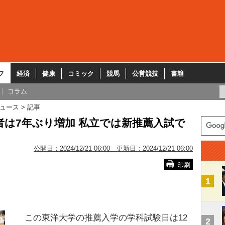
フ
経済
健康
コミック
競馬
公営競技
書籍
コラム
ュース
記事
願者は7年ぶり増加 私立では新推薦入試で
公開日：
2024/12/21 06:00
更新日：
2024/12/21 06:00
印刷
1
この東洋大学の推薦入学の学科試験日は12
2