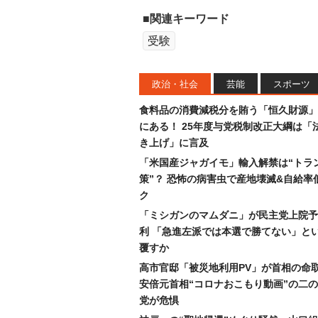
■関連キーワード
受験
政治・社会
芸能
スポーツ
食料品の消費減税分を賄う「恒久財源」
にある！ 25年度与党税制改正大綱は「
き上げ」に言及
「米国産ジャガイモ」輸入解禁は“トラ
策”？ 恐怖の病害虫で産地壊滅&自給率
ク
「ミシガンのマムダニ」が民主党上院予
利 「急進左派では本選で勝てない」と
覆すか
高市官邸「被災地利用PV」が首相の命
安倍元首相“コロナおこもり動画”の二
党が危惧