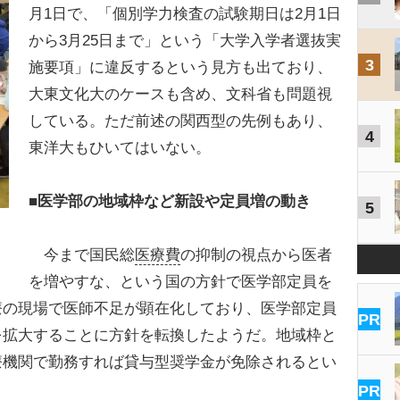
月1日で、「個別学力検査の試験期日は2月1日
から3月25日まで」という「大学入学者選抜実
3
施要項」に違反するという見方も出ており、
大東文化大のケースも含め、文科省も問題視
している。ただ前述の関西型の先例もあり、
4
東洋大もひいてはいない。
■医学部の地域枠など新設や定員増の動き
5
今まで国民総
医療費
の抑制の視点から医者
を増やすな、という国の方針で医学部定員を
療の現場で医師不足が顕在化しており、医学部定員
PR
を拡大することに方針を転換したようだ。地域枠と
療機関で勤務すれば貸与型奨学金が免除されるとい
PR