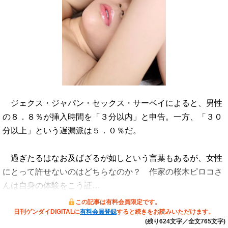
ジェクス・ジャパン・セックス・サーベイによると、男性
の８．８％が挿入時間を「３分以内」と申告。一方、「３０
分以上」という遅漏派は５．０％だ。
過ぎたるはなお及ばざるが如しという言葉もあるが、女性
にとって許せないのはどちらなのか？ 作家の桜木ピロコさ
んは自身の体験をこう証…
この記事は有料会員限定です。
日刊ゲンダイDIGITALに
有料会員登録
すると続きをお読みいただけます。
(残り624文字／全文765文字)