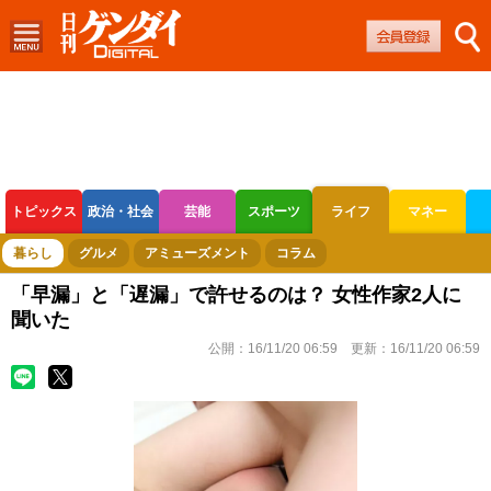
トピックス
政治・社会
芸能
スポーツ
ライフ
マネー
ボートレース
競輪
オートレース
暮らし
グルメ
アミューズメント
コラム
「早漏」と「遅漏」で許せるのは？ 女性作家2人に
聞いた
公開：
16/11/20 06:59
更新：
16/11/20 06:59