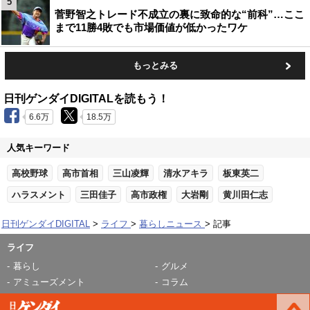
5
菅野智之トレード不成立の裏に致命的な“前科”…ここ
まで11勝4敗でも市場価値が低かったワケ
もっとみる
日刊ゲンダイDIGITALを読もう！
6.6万
18.5万
人気キーワード
高校野球
高市首相
三山凌輝
清水アキラ
板東英二
ハラスメント
三田佳子
高市政権
大岩剛
黄川田仁志
日刊ゲンダイDIGITAL
ライフ
暮らしニュース
記事
ライフ
暮らし
グルメ
アミューズメント
コラム