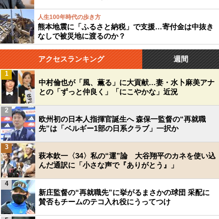
人生100年時代の歩き方
熊本地震に「ふるさと納税」で支援…寄付金は中抜き
なしで被災地に渡るのか？
アクセスランキング
週間
1
中村倫也が「風、薫る」に大貢献…妻・水卜麻美アナ
との「ずっと仲良く」「にこやかな」近況
2
欧州初の日本人指揮官誕生へ 森保一監督の“再就職
先”は「ベルギー1部の日系クラブ」一択か
3
萩本欽一〈34〉私の“運”論 大谷翔平のカネを使い込
んだ通訳に「小さな声で『ありがとう』」
4
新庄監督の“再就職先”に挙がるまさかの球団 采配に
賛否もチームのテコ入れ役にうってつけ