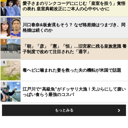
愛子さまのリンクコーデににじむ「皇室を担う」覚悟
の表れ 皇室典範改正にご本人の心中やいかに
2
川口春奈&板倉滉もそう？ なぜ格差婚はつまづき、同
格婚は続くのか
3
「朝」「彦」「憲」「恒」…旧宮家に残る皇族意識 養
子制度で改めて注目された「通字」
4
毒ヘビに噛まれた妻を救った夫の機転が米国で話題
5
江戸川で“高級魚”がドッサリ大漁！天ぷらにして腹い
っぱい食らう最強のコスパ
もっとみる