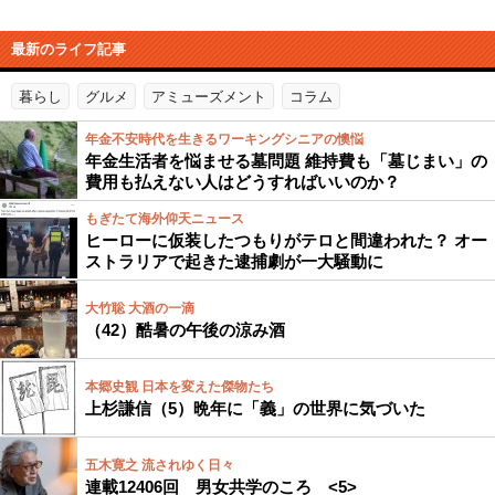
最新のライフ記事
暮らし
グルメ
アミューズメント
コラム
年金不安時代を生きるワーキングシニアの懊悩
年金生活者を悩ませる墓問題 維持費も「墓じまい」の
費用も払えない人はどうすればいいのか？
もぎたて海外仰天ニュース
ヒーローに仮装したつもりがテロと間違われた？ オー
ストラリアで起きた逮捕劇が一大騒動に
大竹聡 大酒の一滴
（42）酷暑の午後の涼み酒
本郷史観 日本を変えた傑物たち
上杉謙信（5）晩年に「義」の世界に気づいた
五木寛之 流されゆく日々
連載12406回 男女共学のころ <5>