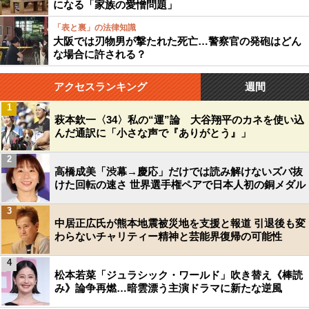
になる「家族の愛憎問題」
「表と裏」の法律知識
大阪では刃物男が撃たれた死亡…警察官の発砲はどん
な場合に許される？
アクセスランキング
週間
1
萩本欽一〈34〉私の“運”論 大谷翔平のカネを使い込
んだ通訳に「小さな声で『ありがとう』」
2
高橋成美「渋幕→慶応」だけでは読み解けないズバ抜
けた回転の速さ 世界選手権ペアで日本人初の銅メダル
3
中居正広氏が熊本地震被災地を支援と報道 引退後も変
わらないチャリティー精神と芸能界復帰の可能性
4
松本若菜「ジュラシック・ワールド」吹き替え《棒読
み》論争再燃…暗雲漂う主演ドラマに新たな逆風