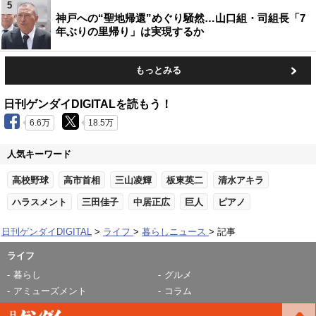
5
神戸への“聖地帰還”めぐり騒然…山口組・司組長「7
年ぶりの里帰り」は実現するか
もっとみる
日刊ゲンダイDIGITALを読もう！
6.6万
18.5万
人気キーワード
高校野球
高市首相
三山凌輝
板東英二
清水アキラ
ハラスメント
三田佳子
中居正広
巨人
ピアノ
日刊ゲンダイDIGITAL
ライフ
暮らしニュース
記事
ライフ
暮らし
グルメ
アミューズメント
コラム