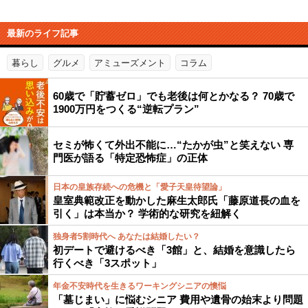
最新のライフ記事
暮らし
グルメ
アミューズメント
コラム
60歳で「貯蓄ゼロ」でも老後は何とかなる？ 70歳で
1900万円をつくる“逆転プラン”
セミが怖くて外出不能に…“たかが虫”と笑えない 専
門医が語る「特定恐怖症」の正体
日本の皇族存続への危機と「愛子天皇待望論」
皇室典範改正を動かした麻生太郎氏「藤原道長の血を
引く」は本当か？ 学術的な研究を紐解く
独身者5割時代へ あなたは結婚したい？
初デートで避けるべき「3館」と、結婚を意識したら
行くべき「3スポット」
年金不安時代を生きるワーキングシニアの懊悩
「墓じまい」に悩むシニア 費用や遺骨の始末より問題