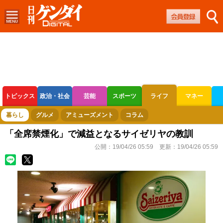
トピックス
政治・社会
芸能
スポーツ
ライフ
マネー
ボートレース
競輪
オートレース
暮らし
グルメ
アミューズメント
コラム
「全席禁煙化」で減益となるサイゼリヤの教訓
公開：
19/04/26 05:59
更新：
19/04/26 05:59