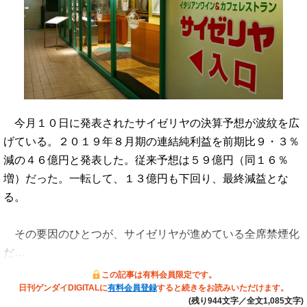
今月１０日に発表されたサイゼリヤの決算予想が波紋を広
げている。２０１９年８月期の連結純利益を前期比９・３％
減の４６億円と発表した。従来予想は５９億円（同１６％
増）だった。一転して、１３億円も下回り、最終減益とな
る。
その要因のひとつが、サイゼリヤが進めている全席禁煙化
だ…
この記事は有料会員限定です。
日刊ゲンダイDIGITALに
有料会員登録
すると続きをお読みいただけます。
(残り944文字／全文1,085文字)