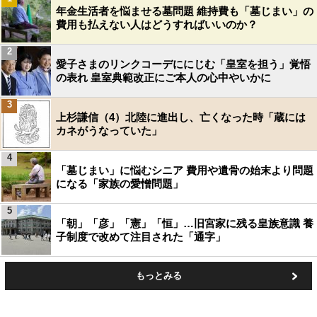
年金生活者を悩ませる墓問題 維持費も「墓じまい」の
費用も払えない人はどうすればいいのか？
2
愛子さまのリンクコーデににじむ「皇室を担う」覚悟
の表れ 皇室典範改正にご本人の心中やいかに
3
上杉謙信（4）北陸に進出し、亡くなった時「蔵には
カネがうなっていた」
4
「墓じまい」に悩むシニア 費用や遺骨の始末より問題
になる「家族の愛憎問題」
5
「朝」「彦」「憲」「恒」…旧宮家に残る皇族意識 養
子制度で改めて注目された「通字」
もっとみる