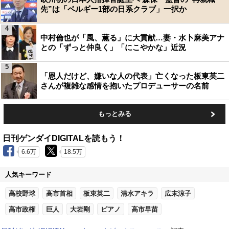
先”は「ベルギー1部の日系クラブ」一択か
4
中村倫也が「風、薫る」に大貢献…妻・水卜麻美アナ
との「ずっと仲良く」「にこやかな」近況
5
「恩人だけど、嫌いな人の代表」亡くなった板東英二
さんが複雑な感情を抱いたプロデューサーの名前
もっとみる
日刊ゲンダイDIGITALを読もう！
6.6万
18.5万
人気キーワード
高校野球
高市首相
板東英二
清水アキラ
広末涼子
高市政権
巨人
大岩剛
ピアノ
高市早苗