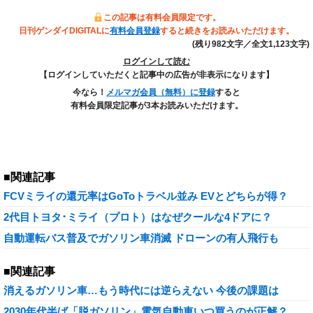
この記事は有料会員限定です。
日刊ゲンダイDIGITALに
有料会員登録
すると続きをお読みいただけます。
(残り982文字／全文1,123文字)
ログインして読む
【ログインしていただくと記事中の広告が非表示になります】
今なら！
メルマガ会員（無料）に登録
すると
有料会員限定記事が3本お読みいただけます。
■関連記事
FCVミライの還元率はGoToトラベル並み EVとどちらが得？
2代目トヨタ･ミライ（プロト）はなぜクールな4ドアに？
自動運転バス普及でガソリン車消滅 ドローンの有人飛行も
■関連記事
消えるガソリン車…もう時代には逆らえない 今後の課題は
2030年代半ば「脱ガソリン」電気自動車いつ買うのが正解？