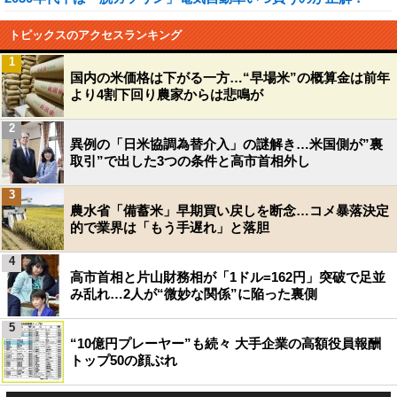
トピックスのアクセスランキング
1
国内の米価格は下がる一方…“早場米”の概算金は前年
より4割下回り農家からは悲鳴が
2
異例の「日米協調為替介入」の謎解き…米国側が”裏
取引”で出した3つの条件と高市首相外し
3
農水省「備蓄米」早期買い戻しを断念…コメ暴落決定
的で業界は「もう手遅れ」と落胆
4
高市首相と片山財務相が「1ドル=162円」突破で足並
み乱れ…2人が“微妙な関係”に陥った裏側
5
“10億円プレーヤー”も続々 大手企業の高額役員報酬
トップ50の顔ぶれ