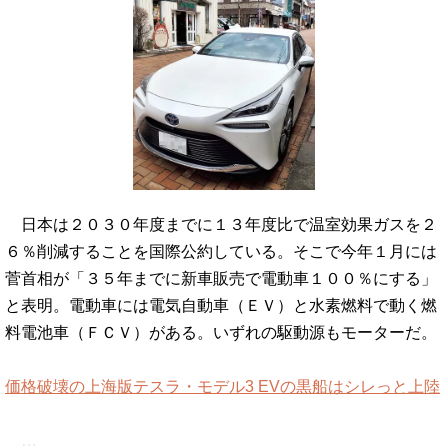
日本は２０３０年度までに１３年度比で温室効果ガスを２
６％削減することを国際公約している。そこで今年１月には
菅首相が「３５年までに新車販売で電動車１００％にする」
と表明。電動車には電気自動車（ＥＶ）と水素燃料で動く燃
料電池車（ＦＣＶ）がある。いずれの駆動源もモーターだ。
価格破壊の上海版テスラ・モデル3 EVの黒船はシレっと上陸
…