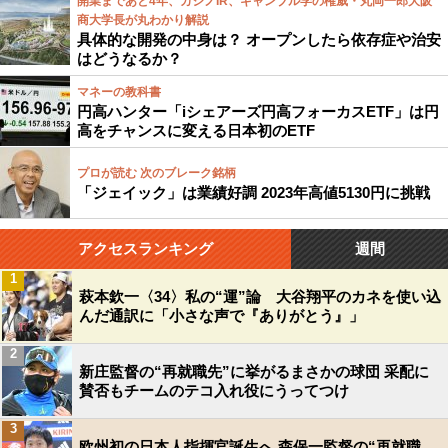
開業まであと4年、カジノIR、ギャンブル学の権威・丸岡一郎大阪
商大学長が丸わかり解説
具体的な開発の中身は？ オープンしたら依存症や治安
はどうなるか？
マネーの教科書
円高ハンター「iシェアーズ円高フォーカスETF」は円
高をチャンスに変える日本初のETF
プロが読む 次のブレーク銘柄
「ジェイック」は業績好調 2023年高値5130円に挑戦
アクセスランキング
週間
1
萩本欽一〈34〉私の“運”論 大谷翔平のカネを使い込
んだ通訳に「小さな声で『ありがとう』」
2
新庄監督の“再就職先”に挙がるまさかの球団 采配に
賛否もチームのテコ入れ役にうってつけ
3
欧州初の日本人指揮官誕生へ 森保一監督の“再就職