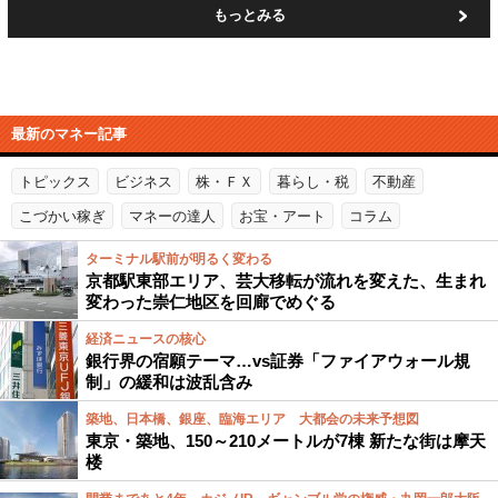
もっとみる
最新のマネー記事
トピックス
ビジネス
株・ＦＸ
暮らし・税
不動産
こづかい稼ぎ
マネーの達人
お宝・アート
コラム
ターミナル駅前が明るく変わる
京都駅東部エリア、芸大移転が流れを変えた、生まれ
変わった崇仁地区を回廊でめぐる
経済ニュースの核心
銀行界の宿願テーマ…vs証券「ファイアウォール規
制」の緩和は波乱含み
築地、日本橋、銀座、臨海エリア 大都会の未来予想図
東京・築地、150～210メートルが7棟 新たな街は摩天
楼