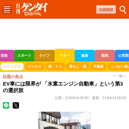
芸能
スポーツ
ライフ
マネー
健康
競馬
公営競
ボートレース
競輪
オートレース
トピックス
ビジネス
株・ＦＸ
暮らし・税
不動産
こづかい稼
> 一覧へ
話題の焦点
EV車には限界が 「水素エンジン自動車」という第3
の選択肢
公開：
21/04/14 06:00
更新：
21/04/14 06:00