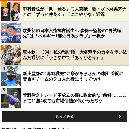
1
中村倫也が「風、薫る」に大貢献…妻・水卜麻美アナ
との「ずっと仲良く」「にこやかな」近況
2
欧州初の日本人指揮官誕生へ 森保一監督の“再就職
先”は「ベルギー1部の日系クラブ」一択か
3
萩本欽一〈34〉私の“運”論 大谷翔平のカネを使い込
んだ通訳に「小さな声で『ありがとう』」
4
新庄監督の“再就職先”に挙がるまさかの球団 采配に
賛否もチームのテコ入れ役にうってつけ
5
菅野智之トレード不成立の裏に致命的な“前科”…ここ
まで11勝4敗でも市場価値が低かったワケ
もっとみる