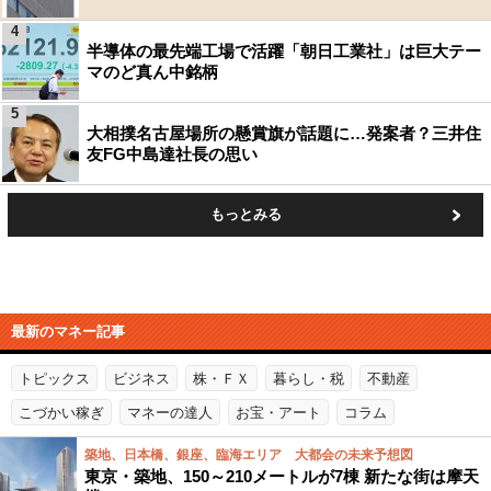
4
半導体の最先端工場で活躍「朝日工業社」は巨大テー
マのど真ん中銘柄
5
大相撲名古屋場所の懸賞旗が話題に…発案者？三井住
友FG中島達社長の思い
もっとみる
最新のマネー記事
トピックス
ビジネス
株・ＦＸ
暮らし・税
不動産
こづかい稼ぎ
マネーの達人
お宝・アート
コラム
築地、日本橋、銀座、臨海エリア 大都会の未来予想図
東京・築地、150～210メートルが7棟 新たな街は摩天