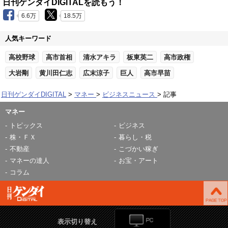
日刊ゲンダイDIGITALを読もう！
6.6万
18.5万
人気キーワード
高校野球
高市首相
清水アキラ
板東英二
高市政権
大岩剛
黄川田仁志
広末涼子
巨人
高市早苗
日刊ゲンダイDIGITAL
マネー
ビジネスニュース
記事
マネー
トピックス
ビジネス
株・ＦＸ
暮らし・税
不動産
こづかい稼ぎ
マネーの達人
お宝・アート
コラム
表示切り替え