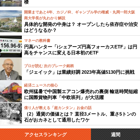
楼
開業まであと4年、カジノIR、ギャンブル学の権威・丸岡一郎大阪
商大学長が丸わかり解説
具体的な開発の中身は？ オープンしたら依存症や治安
はどうなるか？
マネーの教科書
円高ハンター「iシェアーズ円高フォーカスETF」は円
高をチャンスに変える日本初のETF
プロが読む 次のブレーク銘柄
「ジェイック」は業績好調 2023年高値5130円に挑戦
経済ニュースの核心
欧州猛暑で中国製エアコン爆売れの裏側 輸送時間短縮
に国際貨物列車「中欧班列」が大活躍
億り人が教える「超カンタン」お金の話
（2）通貨の価値とは？ 直径3メートル、重さ5トンの
石がおカネとして通用したワケ
アクセスランキング
週間