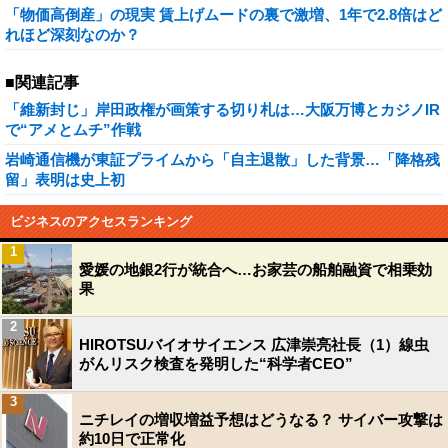
「物価高倒産」の現実 賃上げムードの裏で激増、1年で2.8倍はど
れほど深刻なのか？
■関連記事
「維新封じ」岸田政権が画策する切り札は…大阪万博とカジノIR
で“アメとムチ”作戦
岩崎通信機が東証プライムから「自主退散」した背景…「降格残
留」表明は史上初
ビジネスのアクセスランキング
1
愛媛の地銀2行が統合へ…お家芸の船舶融資で相乗効
果
2
HIROTSUバイオサイエンス 広津崇亮社長（1）線虫
がんリスク検査を発明した“科学者CEO”
3
ニチレイの増収増益予想はどうなる？ サイバー攻撃は
約10日で正常化