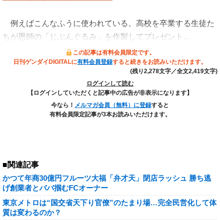
例えばこんなふうに使われている。高校を卒業する生徒た
ちが恩師の「じぶんぐるみ」を作製してプレゼント…
この記事は有料会員限定です。
日刊ゲンダイDIGITALに
有料会員登録
すると続きをお読みいただけます。
(残り2,278文字／全文2,419文字)
ログインして読む
【ログインしていただくと記事中の広告が非表示になります】
今なら！
メルマガ会員（無料）に登録
すると
有料会員限定記事が3本お読みいただけます。
■関連記事
かつて年商30億円フルーツ大福「弁才天」閉店ラッシュ 勝ち逃
げ創業者とババ掴むFCオーナー
東京メトロは“国交省天下り官僚”のたまり場…完全民営化して体
質は変わるのか？