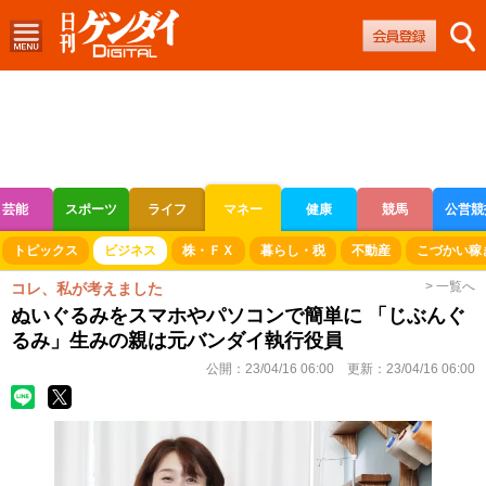
芸能
スポーツ
ライフ
マネー
健康
競馬
公営競
ボートレース
競輪
オートレース
トピックス
ビジネス
株・ＦＸ
暮らし・税
不動産
こづかい稼
> 一覧へ
コレ、私が考えました
ぬいぐるみをスマホやパソコンで簡単に 「じぶんぐ
るみ」生みの親は元バンダイ執行役員
公開：
23/04/16 06:00
更新：
23/04/16 06:00